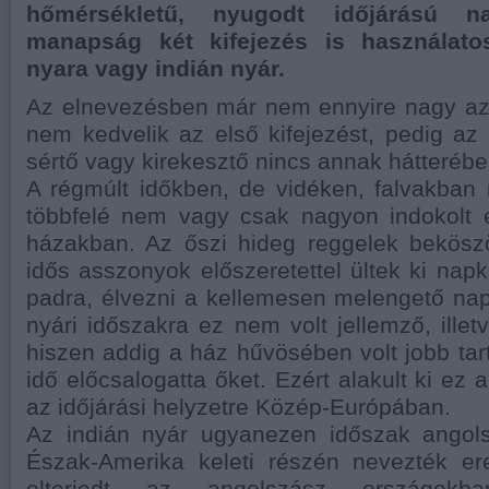
hőmérsékletű, nyugodt időjárású n
manapság két kifejezés is használato
nyara vagy indián nyár.
Az elnevezésben már nem ennyire nagy a
nem kedvelik az első kifejezést, pedig a
sértő vagy kirekesztő nincs annak hátterébe
A régmúlt időkben, de vidéken, falvakba
többfelé nem vagy csak nagyon indokolt e
házakban. Az őszi hideg reggelek bekösz
idős asszonyok előszeretettel ültek ki napk
padra, élvezni a kellemesen melengető nap
nyári időszakra ez nem volt jellemző, illet
hiszen addig a ház hűvösében volt jobb tar
idő előcsalogatta őket. Ezért alakult ki ez
az időjárási helyzetre Közép-Európában.
Az indián nyár ugyanezen időszak angol
Észak-Amerika keleti részén nevezték ere
elterjedt az angolszász országok