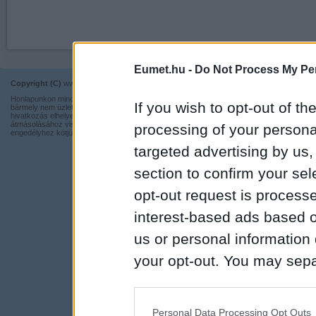
Eumet.hu -
Do Not Process My Per
Copyright (C)
www.eumet.hu Minden jog fenntartva.
Impresszum
Honlapunkon minden információ szabadon és ingyen használható,
Kapcsolat
If you wish to opt-out of the
bármely nem üzleti tevékenységhez a forrás pontos megjelölésével,
hivatkozás elhelyezésével. Részeinek más honlapra történő
Adatvédelmi t
átmásolásához viszont nem járulunk hozzá, illetve írásos
processing of your personal
engedélyhez kötjük.
targeted advertising by us
section to confirm your sel
opt-out request is proces
interest-based ads based o
us or personal information d
your opt-out. You may separ
disclosure of your personal
IAB’s list of downstream pa
Personal Data Processing Opt Outs