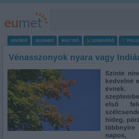
JÖVŐIDŐ
JELENIDŐ
MÚLT IDŐ
SZABADIDŐ
POLL
Vénasszonyok nyara vagy Indiá
Szinte ni
kedvelné e
évnek. 
szeptembe
első fel
szélcsend
hideg, pár
többnyir
napos