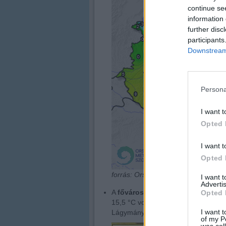
continue se
information 
further disc
participants
Downstream 
Persona
I want t
Opted 
I want t
Opted 
forrás: Országos Meteorológiai Szol
I want 
Advertis
A
fővárosi napi legmagasabb ma
Opted 
15,5 °C volt, amelyet a Gellért-he
I want t
Lágymányoson regisztrálták 16,3 °
of my P
was col