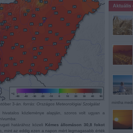
Aktuális
mintha medit
tóber 3-án.
forrás: Országos Meteorológiai Szolgálat
 hivatalos közleménye alapján, szoros volt ugyan a
chívumba:
yugati határához közeli
Kémes állomáson 30,8 fokot
b, mint az eddig ezen a napon mért legmagasabb érték