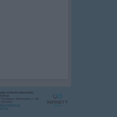
égi hirdetési képviselet:
y Group
7 Budapest, Montevideo u. 3/B.
1 326 0065
ales@infinety.hu
nety.hu