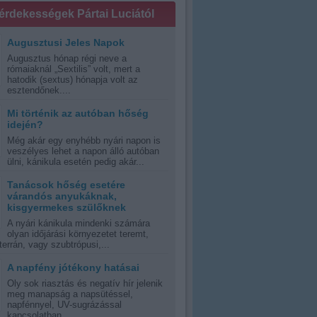
 érdekességek Pártai Luciától
Augusztusi Jeles Napok
Augusztus hónap régi neve a
rómaiaknál „Sextilis” volt, mert a
hatodik (sextus) hónapja volt az
esztendőnek....
Mi történik az autóban hőség
idején?
Még akár egy enyhébb nyári napon is
veszélyes lehet a napon álló autóban
ülni, kánikula esetén pedig akár...
Tanácsok hőség esetére
várandós anyukáknak,
kisgyermekes szülőknek
A nyári kánikula mindenki számára
olyan időjárási környezetet teremt,
errán, vagy szubtrópusi,...
A napfény jótékony hatásai
Oly sok riasztás és negatív hír jelenik
meg manapság a napsütéssel,
napfénnyel, UV-sugrázással
kapcsolatban,...