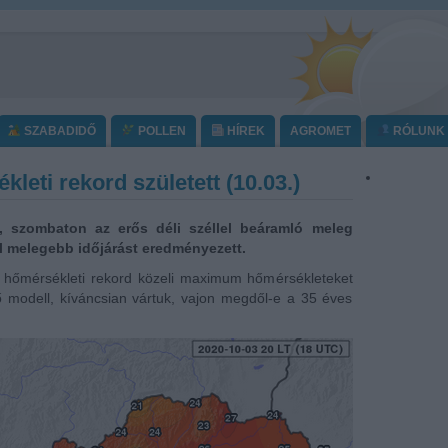
SZABADIDŐ
POLLEN
HÍREK
AGROMET
RÓLUNK
eti rekord született (10.03.)
e, szombaton az erős déli széllel beáramló meleg
l melegebb időjárást eredményezett.
i hőmérsékleti rekord közeli maximum hőmérsékleteket
ző modell, kíváncsian vártuk, vajon megdől-e a 35 éves