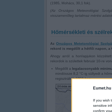
(1985, Mohács, 30,1 fok).
(Az Országos Meteorológiai Szolg
visszamenőleg tartalmaz mérési adatok
Hőmérsékleti és szélre
Az
Országos Metetorológiai Szolgá
rekord is megdőlt a hétfői napon, a 
Ahogy arról a honlapjukon közzétett
rekordok is születtek február 10-re vo
Megdőlt a
legalacsonyabb minimu
mindössze 8,2 °C-ig süllyedt a hőm
regisztrálták 1958-ban.
Eumet.hu
If you wish 
sensitive in
confirm you