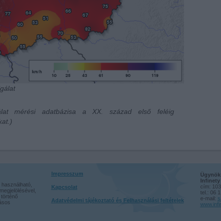
gálat
álat mérési adatbázisa a XX. század első feléig
at.)
Impresszum
Ügynöks
Infinet
 használható,
cím: 103
Kapcsolat
megjelölésével,
tel.: 06 
történő
e-mail:
s
Adatvédelmi tájékoztató és Felhasználási feltételek
rásos
www.infi