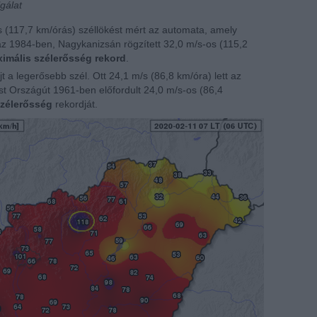
gálat
s (117,7 km/órás) széllökést mért az automata, amely
z 1984-ben, Nagykanizsán rögzített 32,0 m/s-os (115,2
imális szélerősség rekord
.
a legerősebb szél. Ott 24,1 m/s (86,8 km/óra) lett az
t Országút 1961-ben előfordult 24,0 m/s-os (86,4
szélerősség
rekordját.