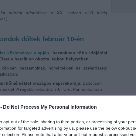
álat mérési adatbázisa a XX. század első feléig
at.)
kordok dőltek február 10-én
lat közleménye alapján
, hazánkban több időjárási
Ciara viharciklon okozta légköri helyzetben.
 cikkben beszámolnak, hőmérsékleti és szélerősségi
natkozóan:
m hőmérséklet országos napi rekordja
: Babócsán
érséklet. A régebbi rekordot, 7,6 °C-ot Pannonhalmán
 -
Do Not Process My Personal Information
to opt-out of the sale, sharing to third parties, or processing of your per
formation for targeted advertising by us, please use the below opt-out s
r selection. Please note that after your opt-out request is processed y