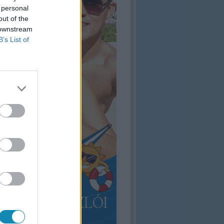
 personal
out of the
 downstream
B’s List of