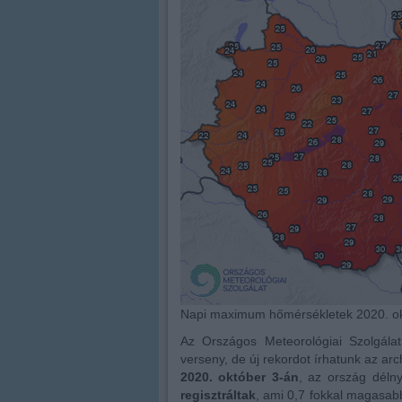
Napi maximum hőmérsékletek 2020. ok
Az Országos Meteorológiai Szolgálat
verseny, de új rekordot írhatunk az ar
2020. október 3-án
, az ország déln
regisztráltak
, ami 0,7 fokkal magasab