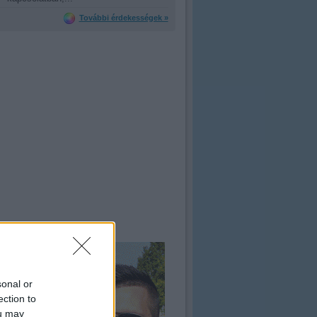
További érdekességek »
sonal or
ection to
ou may