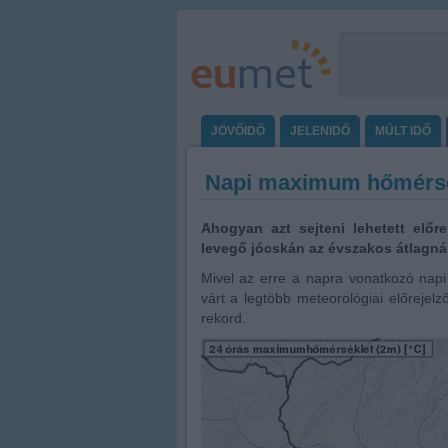
JÖVŐIDŐ
JELENIDŐ
MÚLT IDŐ
Napi maximum hőmérsékl
Ahogyan azt sejteni lehetett előr
levegő jócskán az évszakos átlagná
Mivel az erre a napra vonatkozó nap
várt a legtöbb meteorológiai előrejel
rekord.