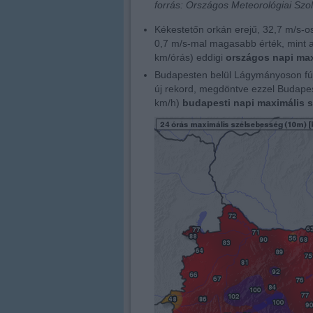
forrás: Országos Meteorológiai Szol
Kékestetőn orkán erejű, 32,7 m/s-o
0,7 m/s-mal magasabb érték, mint a
km/órás) eddigi
országos napi max
Budapesten belül Lágymányoson fújt 
új rekord, megdöntve ezzel Budapes
km/h)
budapesti napi maximális 