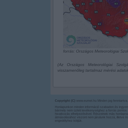
forrás: Országos Meteorológiai Szol
(Az Országos Meteorológiai Szolg
visszamenőleg tartalmaz mérési adatok
Copyright (C)
www.eumet.hu Minden jog fenntartva.
Honlapunkon minden információ szabadon és ingyen
bármely nem üzleti tevékenységhez a forrás pontos 
hivatkozás elhelyezésével. Részeinek más honlapra 
átmásolásához viszont nem járulunk hozzá, illetve í
engedélyhez kötjük.