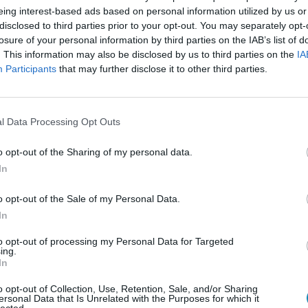
eing interest-based ads based on personal information utilized by us or
disclosed to third parties prior to your opt-out. You may separately opt-
losure of your personal information by third parties on the IAB’s list of
. This information may also be disclosed by us to third parties on the
IA
Participants
that may further disclose it to other third parties.
l Data Processing Opt Outs
o opt-out of the Sharing of my personal data.
In
o opt-out of the Sale of my Personal Data.
In
gálat
to opt-out of processing my Personal Data for Targeted
ing.
ximum hőmérsékletben
is új rekord született. Az eddigi
In
gyen mértek még 1925-ben. Az új rekordot Budapest
o opt-out of Collection, Use, Retention, Sale, and/or Sharing
C-on.
ersonal Data that Is Unrelated with the Purposes for which it
lected.