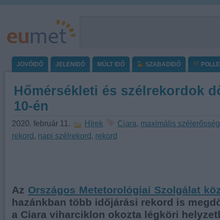
JÖVŐIDŐ
JELENIDŐ
MÚLT IDŐ
SZABADIDŐ
POLL
Hőmérsékleti és szélrekordok dő
10-én
2020. február 11.
Hírek
Ciara
,
maximális szélerősség
rekord
,
napi szélrekord
,
rekord
Az
Országos Metetorológiai Szolgálat kö
hazánkban több időjárási rekord is megdő
a Ciara viharciklon okozta légköri helyzet