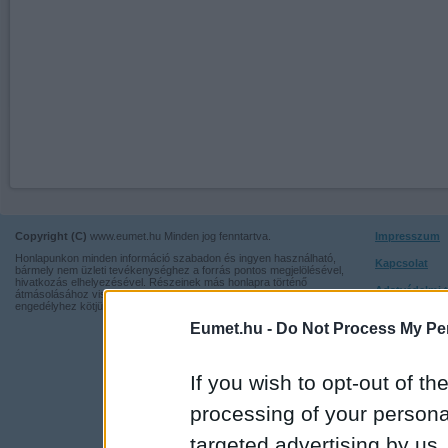
Copyright (C)
www.eumet.hu Minden jog fenntartva.
Impresszum
Honlapunkon minden információ szabadon és ingyen használható,
Kapcsolat
bármely nem üzleti tevékenységhez a forrás pontos megjelölésével,
hivatkozás elhelyezésével. Részeinek más honlapra történő
Adatvédelmi t
átmásolásához viszont nem járulunk hozzá, illetve írásos
engedélyhez kötjük.
Eumet.hu -
Do Not Process My Per
If you wish to opt-out of the
processing of your personal
targeted advertising by us