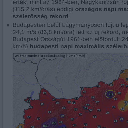
érték, mint az 1984-ben, Nagykanizsán rög
(115,2 km/órás) eddigi
országos napi ma
szélerősség rekord
.
Budapesten belül Lágymányoson fújt a leg
24,1 m/s (86,8 km/óra) lett az új rekord, 
Budapest Országút 1961-ben előfordult 24
km/h)
budapesti napi maximális széler