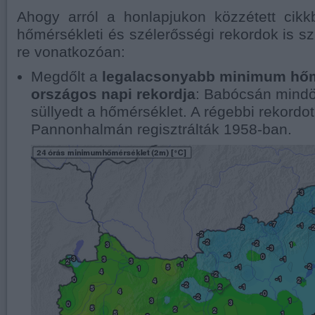
Ahogy arról a honlapjukon közzétett cik
hőmérsékleti és szélerősségi rekordok is sz
re vonatkozóan:
Megdőlt a
legalacsonyabb minimum hőm
országos napi rekordja
: Babócsán mindö
süllyedt a hőmérséklet. A régebbi rekordot
Pannonhalmán regisztrálták 1958-ban.