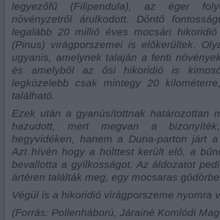
legyezőfű (Filipendula), az éger foly
növényzetről árulkodott. Döntő fontossá
legalább 20 millió éves mocsári hikoridi
(Pinus) virágporszemei is előkerültek. Oly
ugyanis, amelynek talaján a fenti növénye
és amelyből az ősi hikoridió is kimosó
legközelebb csak mintegy 20 kilométerr
található.
Ezek után a gyanúsítottnak határozottan
hazudott, mert megvan a bizonyít
hegyvidéken, hanem a Duna-parton járt a
Azt hívén hogy a holttest került elő, a bű
bevallotta a gyilkosságot. Az áldozatot ped
ártéren találták meg, egy mocsaras gödörbe
Végül is a hikoridió virágporszeme nyomra ve
(Forrás: Pollenháború, Járainé Komlódi Mag