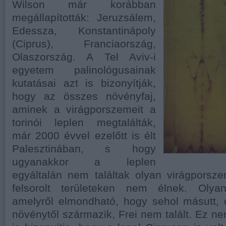
Wilson már korábban
megállapították: Jeruzsálem,
Edessza, Konstantinápoly
(Ciprus), Franciaország,
Olaszország. A Tel Aviv-i
egyetem palinológusainak
kutatásai azt is bizonyítják,
hogy az összes növényfaj,
aminek a virágporszemeit a
torinói leplen megtalálták,
már 2000 évvel ezelőtt is élt
Palesztinában, s hogy
ugyanakkor a leplen
egyáltalán nem találtak olyan virágporsz
felsorolt területeken nem élnek. Olyan
amelyről elmondható, hogy sehol másutt, 
növénytől származik, Frei nem talált. Ez ne