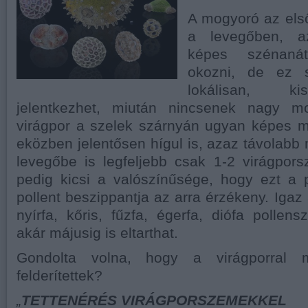
A mogyoró az első
a levegőben, a
képes szénaná
okozni, de ez 
lokálisan, k
jelentkezhet, miután nincsenek nagy mo
virágpor a szelek szárnyán ugyan képes me
eközben jelentősen hígul is, azaz távolabb
levegőbe is legfeljebb csak 1-2 virágpor
pedig kicsi a valószínűsége, hogy ezt a 
pollent beszippantja az arra érzékeny. Igaz
nyírfa, kőris, fűzfa, égerfa, diófa pollens
akár májusig is eltarthat.
Gondolta volna, hogy a virágporral 
felderítettek?
„
TETTENÉRÉS VIRÁGPORSZEMEKKEL