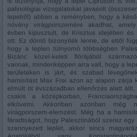
is bizonyítja, hogy a lepel Cipruson is vol
palinológiai vizsgálatokat javasolt (összese
lepelről) abban a reményben, hogy a késő
növény virágporszemére akadhat, amel
évben kipusztult, de Krisztus idejében é
ott. Ez döntő bizonyíték lenne, de ettől füg
hogy a leplen túlnyomó többségben Palesz
Bizánc közel-keleti flórájából származ
vannak, mindenképpen arra vall, hogy a lep
területeken is járt, és szabad levegőne
hamisítást Max Frei azon az alapon zárja k
elmúlt öt évszázadban ellenőrzés alatt állt,
csakis a középkorban, Franciaországba
elkövetni. Akkoriban azonban még 
virágporszem-elemzést. Még ha a hamisító
fáradtságot, hogy Palesztinából szerez egy 
szennyezett leplet, akkor sincs magyará
Anatóliából vagy Konstantinápol