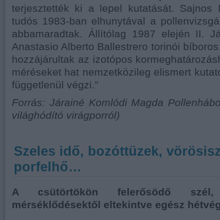
terjesztették ki a lepel kutatását. Sajnos
tudós 1983-ban elhunytával a pollenvizsgá
abbamaradtak. Állítólag 1987 elején II. 
Anastasio Alberto Ballestrero torinói bíboros
hozzájárultak az izotópos kormeghatározás
méréseket hat nemzetközileg elismert kutat
függetlenül végzi.”
Forrás: Járainé Komlódi Magda Pollenháb
világhódító virágporról)
Szeles idő, bozóttüzek, vörösis
porfelhő…
A csütörtökön felerősödő szél
mérséklődésektől eltekintve egész hétvé