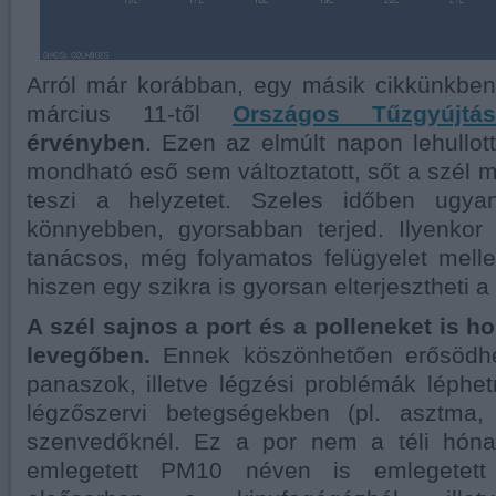
Arról már korábban, egy másik cikkünkben
március 11-től
Országos Tűzgyújtás
érvényben
. Ezen az elmúlt napon lehullot
mondható eső sem változtatott, sőt a szél
teszi a helyzetet. Szeles időben ugya
könnyebben, gyorsabban terjed. Ilyenko
tanácsos, még folyamatos felügyelet mell
hiszen egy szikra is gyorsan elterjesztheti a 
A szél sajnos a port és a polleneket is ho
levegőben.
Ennek köszönhetően erősödhet
panaszok, illetve légzési problémák léphet
légzőszervi betegségekben (pl. asztma, 
szenvedőknél. Ez a por nem a téli hóna
emlegetett PM10 néven is emlegetett