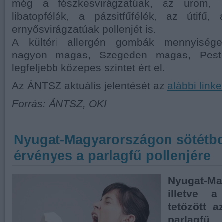
még a fészkesvirágzatúak, az üröm, a
libatopfélék, a pázsitfűfélék, az útif
ernyősvirágzatúak pollenjét is.
A kültéri allergén gombák mennyisége
nagyon magas, Szegeden magas, Pest
legfeljebb közepes szintet ért el.
Az ÁNTSZ aktuális jelentését az
alábbi link
Forrás: ÁNTSZ, OKI
Nyugat-Magyarországon sötétbo
érvényes a parlagfű pollenjére
Nyugat-Ma
illetve a
tetőzött 
parlagfű