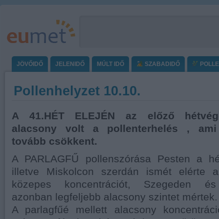
JÖVŐIDŐ
JELENIDŐ
MÚLT IDŐ
SZABADIDŐ
POLL
Pollenhelyzet 10.10.
A 41.HÉT ELEJÉN az előző hétvég
alacsony volt a pollenterhelés , 
tovább csökkent.
A PARLAGFŰ pollenszórása Pesten a hét
illetve Miskolcon szerdán ismét elérte 
közepes koncentrációt, Szegeden és
azonban legfeljebb alacsony szintet mértek.
A parlagfűé mellett alacsony koncentráci