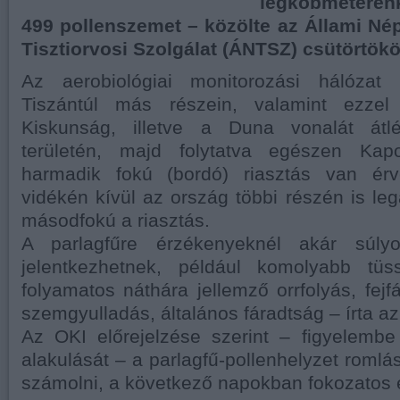
légköbméterenk
499 pollenszemet – közölte az Állami N
Tisztiorvosi Szolgálat (ÁNTSZ) csütörtökö
Az aerobiológiai monitorozási hálózat 
Tiszántúl más részein, valamint ezze
Kiskunság, illetve a Duna vonalát át
területén, majd folytatva egészen Kapo
harmadik fokú (bordó) riasztás van ér
vidékén kívül az ország többi részén is lega
másodfokú a riasztás.
A parlagfűre érzékenyeknél akár súly
jelentkezhetnek, például komolyabb tüs
folyamatos náthára jellemző orrfolyás, fejf
szemgyulladás, általános fáradtság – írta 
Az OKI előrejelzése szerint – figyelembe
alakulását – a parlagfű-pollenhelyzet romlá
számolni, a következő napokban fokozatos 