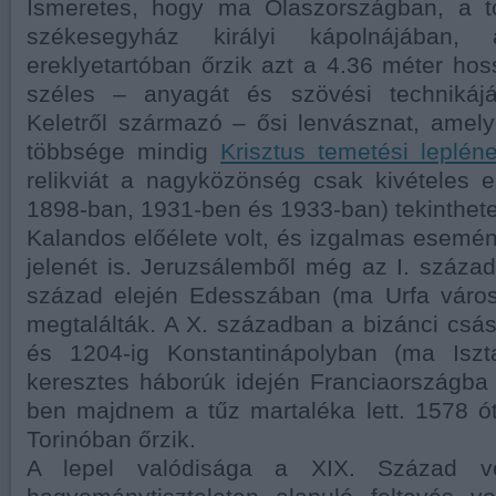
Ismeretes, hogy ma Olaszországban, a to
székesegyház királyi kápolnájában, a
ereklyetartóban őrzik azt a 4.36 méter ho
széles – anyagát és szövési technikájá
Keletről származó – ősi lenvásznat, amel
többsége mindig
Krisztus temetési lepléne
relikviát a nagyközönség csak kivételes e
1898-ban, 1931-ben és 1933-ban) tekinthete
Kalandos előélete volt, és izgalmas esemén
jelenét is. Jeruzsálemből még az I. századb
század elején Edesszában (ma Urfa váro
megtalálták. A X. században a bizánci csá
és 1204-ig Konstantinápolyban (ma Iszt
keresztes háborúk idején Franciaországba 
ben majdnem a tűz martaléka lett. 1578 ó
Torinóban őrzik.
A lepel valódisága a XIX. Század vé