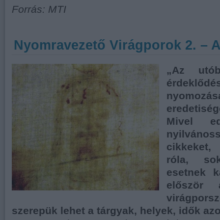
Forrás: MTI
Nyomravezető Virágporok 2. – A 
„Az utó
érdekl
nyomozása
eredetisé
Mivel e
nyilvánoss
cikkeket,
róla, s
esetnek k
először 
virágpors
szerepük lehet a tárgyak, helyek, idők az