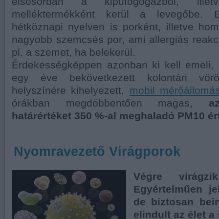
elsősorban a kipufogógázból, ill
melléktermékként kerül a levegőbe. 
hétköznapi nyelven is porként, illetve ho
nagyobb szemcsés por, ami allergiás reakció 
pl. a szemet, ha belekerül.
Érdekességképpen azonban ki kell emeli, 
egy éve bekövetkezett kolontári vörösi
helyszínére kihelyezett,
mobil mérőállomá
órákban megdöbbentően magas,
a
határértéket 350 %-al meghaladó PM10 ér
Nyomravezető Virágporok
Végre virágz
Egyértelműen je
de biztosan bei
elindult az élet 