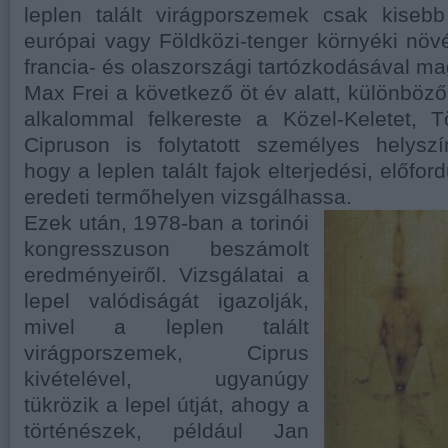
leplen talált virágporszemek csak kiseb
európai vagy Földközi-tenger környéki növé
francia- és olaszországi tartózkodásával m
Max Frei a következő öt év alatt, különböz
alkalommal felkereste a Közel-Keletet, 
Cipruson is folytatott személyes helyszí
hogy a leplen talált fajok elterjedési, előfor
eredeti termőhelyen vizsgálhassa.
Ezek után, 1978-ban a torinói
kongresszuson beszámolt
eredményeiről. Vizsgálatai a
lepel valódiságát igazolják,
mivel a leplen talált
virágporszemek, Ciprus
kivételével, ugyanúgy
tükrözik a lepel útját, ahogy a
történészek, például Jan