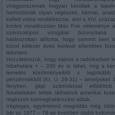
virágporszemek hogyan kerültek a lepel
hamisítónak olyan régészeti, kémiai, anat
kellett volna rendelkeznie, ami a XIV. század
korára vonatkozóan Max Frei véleménye az
szénizotópos vizsgálat bizonyítaná
határozottan állította, hogy semmit sem ta
közel kétezer éves korával ellentétes biz
tekinteni.
Hozzátesszük, hogy sajnos a radiokarbon 
hibahatára + – 200 év is lehet, míg a ker
temetés körülményeiből s leginkáb
pénzérmékből (Kr. U. 29-31) – amelyeket 1
fényben, gépi számítással előállítot
felvételeken tettek láthatóvá amerikai kut
régészeti kormeghatározást adtak.
Végleges, egyértelmű megoldás még több
bár az 1977 – 78-as években újabb tudomá