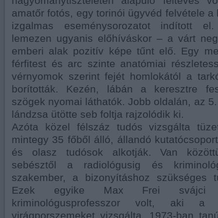
hagyománytiszteleten alapuló feltevés v
amatőr fotós, egy torinói ügyvéd felvétele a 
izgalmas eseménysorozatot indított el
lemezen ugyanis előhíváskor – a várt neg
emberi alak pozitív képe tűnt elő. Egy m
férfitest és arc szinte anatómiai részlete
vérnyomok szerint fejét homlokától a tark
borították. Kezén, lábán a keresztre fes
szögek nyomai láthatók. Jobb oldalán, az 5.
lándzsa ütötte seb foltja rajzolódik ki.
Azóta közel félszáz tudós vizsgálta tüze
mintegy 35 főből álló, állandó kutatócsoport
és olasz tudósok alkotják. Van között
sebésztől a radiológusig és kriminoló
szakember, a bizonyításhoz szükséges tu
Ezek egyike Max Frei svájci 
kriminológusprofesszor volt, aki a l
virágporszemeket vizsgálta. 1973-ban tan