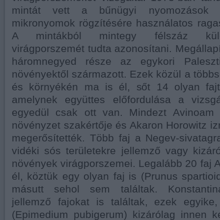
mintát vett a bűnügyi nyomozások 
mikronyomok rögzítésére használatos raga
A mintákból mintegy félszáz kül
virágporszemét tudta azonosítani. Megállapí
háromnegyed része az egykori Paleszti
növényektől származott. Ezek közül a töb
és környékén ma is él, sőt 14 olyan fajt
amelynek együttes előfordulása a vizsgá
egyedül csak ott van. Mindezt Avinoam 
növényzet szakértője és Akaron Horowitz iz
megerősítették. Több faj a Negev-sivatagr
vidéki sós területekre jellemző vagy kizáró
növények virágporszemei. Legalább 20 faj A
él, köztük egy olyan faj is (Prunus spartioi
másutt sehol sem találtak. Konstantin
jellemző fajokat is találtak, ezek egyike
(Epimedium pubigerum) kizárólag innen ker