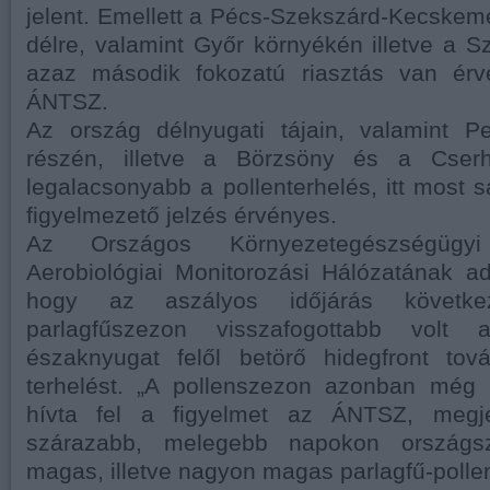
jelent. Emellett a Pécs-Szekszárd-Kecskemé
délre, valamint Győr környékén illetve a S
azaz második fokozatú riasztás van érv
ÁNTSZ.
Az ország délnyugati tájain, valamint 
részén, illetve a Börzsöny és a Cser
legalacsonyabb a pollenterhelés, itt most sá
figyelmezető jelzés érvényes.
Az Országos Környezetegészségügyi
Aerobiológiai Monitorozási Hálózatának ad
hogy az aszályos időjárás követke
parlagfűszezon visszafogottabb volt 
északnyugat felől betörő hidegfront to
terhelést. „A pollenszezon azonban még
hívta fel a figyelmet az ÁNTSZ, megj
szárazabb, melegebb napokon országsze
magas, illetve nagyon magas parlagfű-polle