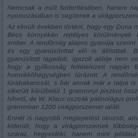
Nemcsak a múlt felderítésében, hanem nap
nyomozásában is segítenek a virágporszem
Az elmúlt években történt, hogy egy Duna m
Bécs környékén rejtélyes körülmények k
ember. A rendőrség alapos gyanúja szerint g
és egy gyanúsítottat elő is állítottak. 
gyanúsított tagadott. Igazolt alibije nem vol
hogy a gyilkosság feltételezett napján 
homokkőhegységben túrázott. A rendőrsé
túrabakancsát, s bár annak már a talpa is m
sikerült körülbelül 1 grammnyi piszkot össz
hihető, de W. Klaus osztrák palinológus pro
grammban 1200 virágporszemet talált.
Ennél is nagyobb meglepetést okozott, ami
kiderült, hogy a virágporszemek többsé
száraz, hegyvidéki, hanem mint például