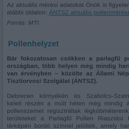
Az aktuális mérési adatokat Önök is figyele
alábbi oldalon:
ÁNTSZ aktuális pollenmérés
Forrás: MTI
Pollenhelyzet
Bár fokozatosan csökken a parlagfű po
országban, több helyen még mindig har
van érvényben – közölte az Állami Né
Tisztiorvosi Szolgálat (ÁNTSZ).
Debrecen környékén és Szabolcs-Szat
keleti részén a múlt héten még mindig 
pollenszemet regisztráltak légköbméteren
területeket a Parlagfű Pollen Riasztási
térképén bordó színnel jelölték, amely ha