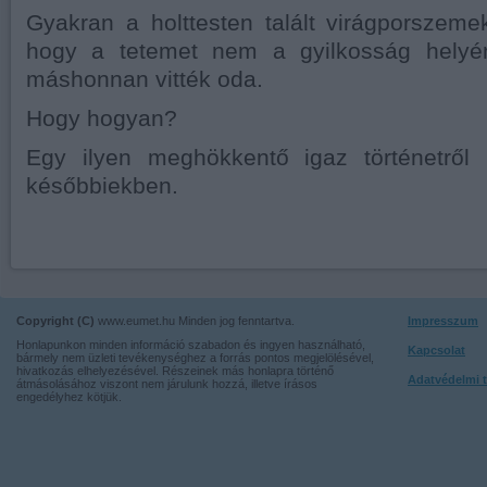
Gyakran a holttesten talált virágporszemek
hogy a tetemet nem a gyilkosság helyén
máshonnan vitték oda.
Hogy hogyan?
Egy ilyen meghökkentő igaz történetről 
későbbiekben.
Copyright (C)
www.eumet.hu Minden jog fenntartva.
Impresszum
Honlapunkon minden információ szabadon és ingyen használható,
Kapcsolat
bármely nem üzleti tevékenységhez a forrás pontos megjelölésével,
hivatkozás elhelyezésével. Részeinek más honlapra történő
Adatvédelmi t
átmásolásához viszont nem járulunk hozzá, illetve írásos
engedélyhez kötjük.