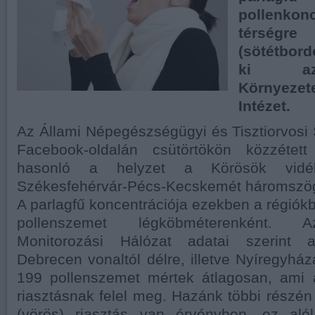
pollenko
térségr
(sötétbord
ki az
Környezet
Intézet.
Az Állami Népegészségügyi és Tisztiorvosi
Facebook-oldalán csütörtökön közzétett 
hasonló a helyzet a Körösök vid
Székesfehérvár-Pécs-Kecskemét háromszö
A parlagfű koncentrációja ezekben a régiókb
pollenszemet légköbméterenként. A
Monitorozási Hálózat adatai szerint 
Debrecen vonaltól délre, illetve Nyíregyhá
199 pollenszemet mértek átlagosan, ami a
riasztásnak felel meg. Hazánk többi részén 
(vörös) riasztás van érvényben, ez aló