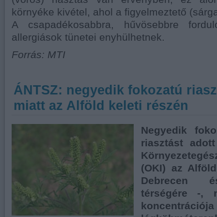
környéke kivétel, ahol a figyelmeztető (sárga
A csapadékosabbra, hűvösebbre fordul
allergiások tünetei enyhülhetnek.
Forrás: MTI
ÁNTSZ: negyedik fokozatú riasz
miatt az Alföld keleti részén
Negyedik foko
riasztást adot
Környezetegés
(OKI) az Alföld
Debrecen é
térségére -, 
koncentrációja