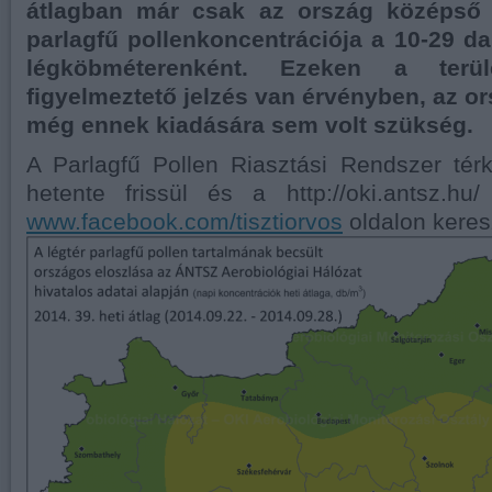
átlagban már csak az ország középső 
parlagfű pollenkoncentrációja a 10-29 d
légköbméterenként. Ezeken a terül
figyelmeztető jelzés van érvényben, az o
még ennek kiadására sem volt szükség.
A Parlagfű Pollen Riasztási Rendszer té
hetente frissül és a http://oki.antsz.hu
www.facebook.com/tisztiorvos
oldalon keresz