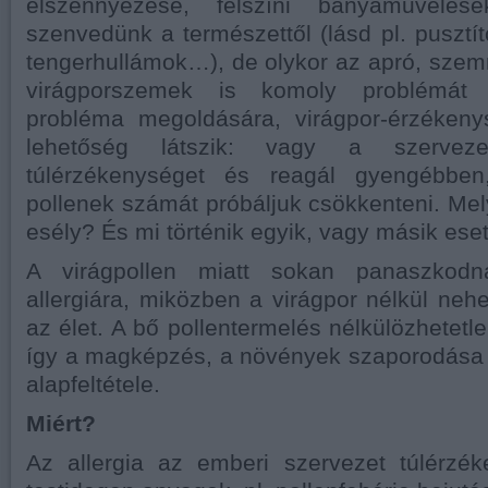
elszennyezése, felszíni bányaművelés
szenvedünk a természettől (lásd pl. pusztít
tengerhullámok…), de olykor az apró, szem
virágporszemek is komoly problémát 
probléma megoldására, virágpor-érzéken
lehetőség látszik: vagy a szervez
túlérzékenységet és reagál gyengébbe
pollenek számát próbáljuk csökkenteni. Me
esély? És mi történik egyik, vagy másik ese
A virágpollen miatt sokan panaszkodn
allergiára, miközben a virágpor nélkül neh
az élet. A bő pollentermelés nélkülözhetet
így a magképzés, a növények szaporodása 
alapfeltétele.
Miért?
Az allergia az emberi szervezet túlérzék