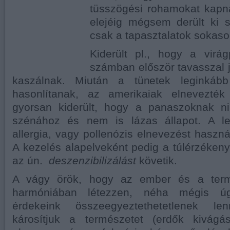
tüsszögési rohamokat kapn
elejéig mégsem derült ki s
csak a tapasztalatok sokaso
Kiderült pl., hogy a virág
számban először tavasszal j
kaszálnak. Miután a tünetek leginkáb
hasonlítanak, az amerikaiak elnevezték
gyorsan kiderült, hogy a panaszoknak n
szénához és nem is lázas állapot. A le
allergia, vagy pollenózis elnevezést haszn
A kezelés alapelveként pedig a túlérzéken
az ún.
deszenzibilizálást
követik.
A vágy örök, hogy az ember és a term
harmóniában létezzen, néha mégis úg
érdekeink összeegyeztethetetlenek l
károsítjuk a természetet (erdők kivágás