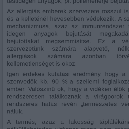
testidegen anyagok, pl. pollenfehérje bejutá
Az allergiás emberek szervezete rosszul is
és a kelleténél hevesebben védekezik. A 
mechanizmusa, azaz az immunrendszer f
idegen anyagok bejutását megakad
bejutottakat megsemmisítse. Ez a vé
szervezetünk számára alapvető, nélkü
allergiások számára azonban törv
kellemetlenséget is okoz.
Igen érdekes kutatási eredmény, hogy a p
szenvedők kb. 90 %-a szellemi foglalkoz
ember. Valószínű ok, hogy a vidéken élők
rendszeresen találkoznak a virágporok 
rendszeres hatás révén „természetes véd
náluk.
A termés, azaz a lakosság táplálékána