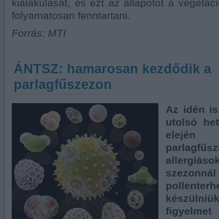
kialakulását, és ezt az állapotot a vegetác
folyamatosan fenntartani.
Forrás: MTI
ÁNTSZ: hamarosan kezdődik a
parlagfűszezon
Az idén is
utolsó he
elején
parlag
allergiás
szezon
pollente
készülniü
figyelm