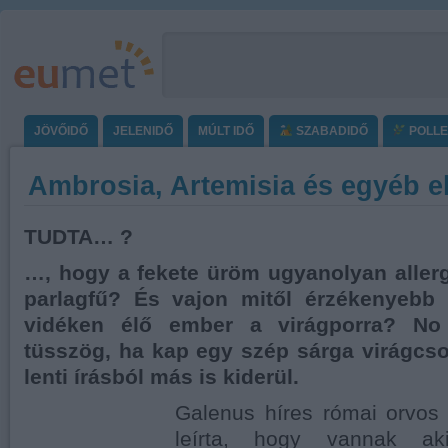
JÖVŐIDŐ
JELENIDŐ
MÚLT IDŐ
SZABADIDŐ
POLL
Ambrosia, Artemisia és egyéb e
TUDTA… ?
…, hogy a fekete üröm ugyanolyan allergi
parlagfű? És vajon mitől érzékenyebb 
vidéken élő ember a virágporra? No
tüsszög, ha kap egy szép sárga virágcs
lenti írásból más is kiderül.
Galenus híres római orvos 
leírta, hogy vannak aki