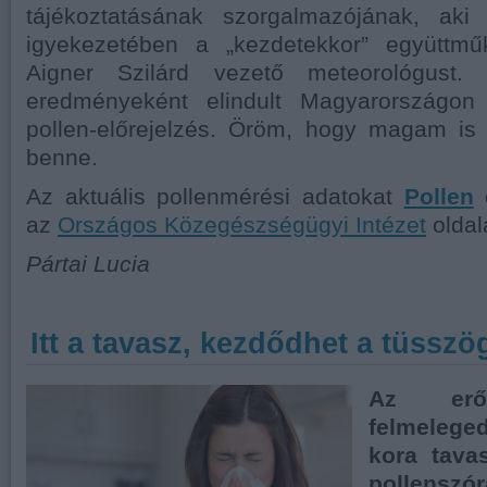
tájékoztatásának szorgalmazójának, aki
igyekezetében a „kezdetekkor” együttmű
Aigner Szilárd vezető meteorológust.
eredményeként elindult Magyarországon 
pollen-előrejelzés. Öröm, hogy magam is 
benne.
Az aktuális pollenmérési adatokat
Pollen
o
az
Országos Közegészségügyi Intézet
oldal
Pártai Lucia
Itt a tavasz, kezdődhet a tüsszö
Az erő
felmeleg
kora tava
pollenszó