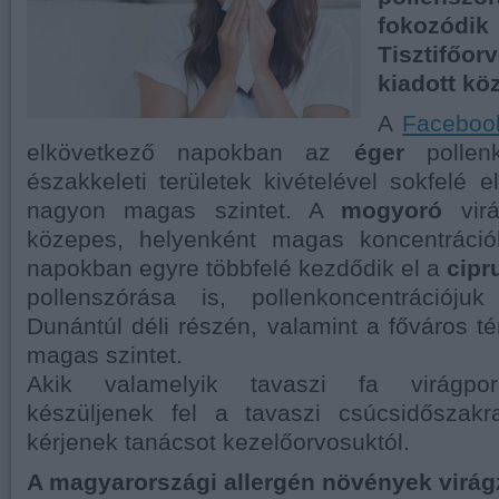
fokozó
Tisztifőor
kiadott k
A
Faceboo
elkövetkező napokban az
éger
pollenk
északkeleti területek kivételével sokfelé 
nagyon magas szintet. A
mogyoró
virá
közepes, helyenként magas koncentráció
napokban egyre többfelé kezdődik el a
cipr
pollenszórása is, pollenkoncentráció
Dunántúl déli részén, valamint a főváros té
magas szintet.
Akik valamelyik tavaszi fa virágpor
készüljenek fel a tavaszi csúcsidőszak
kérjenek tanácsot kezelőorvosuktól.
A magyarországi allergén növények virágz