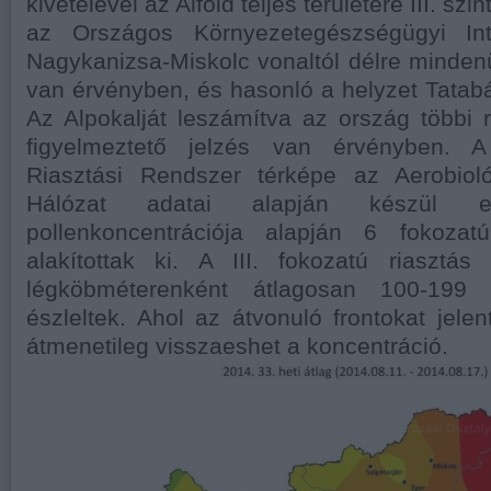
kivételével az Alföld teljes területére III. szin
az Országos Környezetegészségügyi Int
Nagykanizsa-Miskolc vonaltól délre mindenüt
van érvényben, és hasonló a helyzet Tatab
Az Alpokalját leszámítva az ország többi 
figyelmeztető jelzés van érvényben. A
Riasztási Rendszer térképe az Aerobioló
Hálózat adatai alapján készül e
pollenkoncentrációja alapján 6 fokozatú
alakítottak ki. A III. fokozatú riasztás
légköbméterenként átlagosan 100-199 
észleltek. Ahol az átvonuló frontokat jelen
átmenetileg visszaeshet a koncentráció.