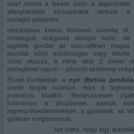
oka? Holott a fekete üröm a legerősebb
allergiakeltők élcsapatába tartozik a
parlagfű párjaként.
Hazánkban kilenc őshonos ürömfaj él,
mindegyik virágpora allergia keltő, de
legtöbb gondot az úton-útfélen magas
bozóttá növő közönséges vagy fekete
üröm okozza. A néha akár 2 méter 
parlagfűvel együtt – júliustól októberig virágz
Észak-Európában a
nyír (Betula pendula
ürmöt tartják számon, mint a legfont
pollinózis kiváltót. Rendszeresen irtj
különösen a játszóterek, parkok kö
legveszélyeztetettebbek, a gyerekek, az i
gyakran megfordulnak.
Azt tudta, hogy egy ajándé