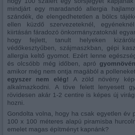
hogy 100 szálért egy sorsjegyet kapjanak
mindjárt egy maradandó allergia hajlamo
szándék, de elengedhetetlen a bölcs tájé
ellen küzdő szervezeteknél, egyénekn
kiirtásán fáradozó önkormányzatoknál egyar
hogy fejlett, tanult helyeken kizáró
védőkesztyűben, szájmaszkban, gépi kaszá
allergia keltő gyomot. Ezért lenne egészsé
és olcsóbb még időben, apró
gyomnövény
amikor még nem ontja magából a polleneke
egyszer nem elég!
A zöld növény képe
alkalmazkodni. A töve felett lenyesett g
rövidesen akár 1-2 centire is képes új virá
hozni.
Gondolta volna, hogy ha csak egyetlen év 
100 x 100 méteres alapú piramisba hurcol
emelet magas építményt kapnánk?