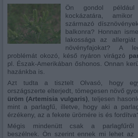
Ön gondol például
kockázatára, amikor 
származó dísznövényeke
balkonra? Honnan isme
lakossága az allergiá
növényfajokat? A l
problémát okozó, késő nyáron virágzó
pa
pl. Észak-Amerikában őshonos. Onnan kerü
hazánkba is.
Azt tudta a tisztelt Olvasó, hogy eg
országszerte elterjedt, tömegesen növő g
üröm
(Artemisia vulgaris)
, teljesen hasonl
mint a parlagfű, illetve, hogy aki a parlag
érzékeny, az a fekete ürömére is és fordítva
Mégis mindenütt csak a parlagfűről
beszélnek. Ön szerint ennek mi lehet az