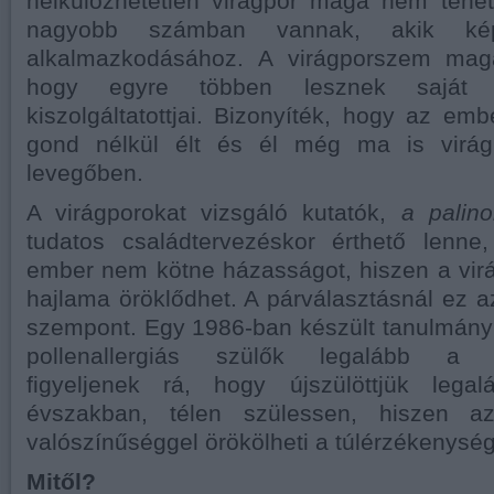
nélkülözhetetlen virágpor maga nem tehet
nagyobb számban vannak, akik képt
alkalmazkodásához. A virágporszem maga
hogy egyre többen lesznek saját i
kiszolgáltatottjai. Bizonyíték, hogy az em
gond nélkül élt és él még ma is virágp
levegőben.
A virágporokat vizsgáló kutatók,
a palin
tudatos családtervezéskor érthető lenne,
ember nem kötne házasságot, hiszen a vir
hajlama öröklődhet. A párválasztásnál ez a
szempont. Egy 1986-ban készült tanulmány 
pollenallergiás szülők legalább a cs
figyeljenek rá, hogy újszülöttjük lega
évszakban, télen szülessen, hiszen 
valószínűséggel örökölheti a túlérzékenység
Mitől?