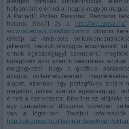
allergén gombák koncentrációja jellem
helyenként elérheti a magas-nagyon magas 
A Parlagfű Pollen Riasztási Rendszer té
hetente frissül és a
http://oki.antsz.hu/
www.facebook.com/tisztiorvos
oldalon keres
térkép az Ambrosia pollenkoncentrációj
jellemző, becsült országos eloszlásáról ad 
ennek egészségügyi szempontú megítélés
kategóriák szín szerinti besorolása szolgál
megjegyezni, hogy a grafikus ábrázolá
átlagos pollenhelyzetének megítéléséhe
alapot, azonban egy parlagfüves terület m
megadott jelzés szerinti egészségügyi te
érheti a szervezetet. Emellett az időjárás s
egy csapadékos időszakot követően poll
van a légtérben. További információk
http://oki.antsz.hu/files/jelentesek/pprr/aktua