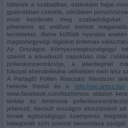
töltenek a szabadban, esténként hajat mo
gyakrabban cserélik, sűrűbben porszívózna
most kezdenék meg szabadságukat, a
pihenésre az erdővel borított magasab
területeket, illetve külföldi nyaralás eseté
magashegységi régiókat érdemes választan
Az Országos Környezetegészségügyi Inté
szerint a következő napokban már csökke
pollenkoncentrációja, a jelenleginél m
fokozat elrendelésére vélhetően nem lesz s
A Parlagfű Pollen Riasztási Rendszer té
hetente frissül és a
http://oki.antsz.hu/
www.facebook.com/tisztiorvos oldalon kere
térkép az Ambrosia pollenkoncentrációj
jellemző, becsült országos eloszlásáról ad 
ennek egészségügyi szempontú megítélés
kategóriák szín szerinti besorolása szolgál