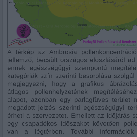
A térkép az Ambrosia pollenkoncentráció
jellemző, becsült országos eloszlásáról ad 
ennek egészségügyi szempontú megítélés
kategóriák szín szerinti besorolása szolgál
megjegyezni, hogy a grafikus ábrázolá
átlagos pollenhelyzetének megítéléséhe
alapot, azonban egy parlagfüves terület m
megadott jelzés szerinti egészségügyi te
érheti a szervezetet. Emellett az időjárás s
egy csapadékos időszakot követően poll
van a légtérben. További információk