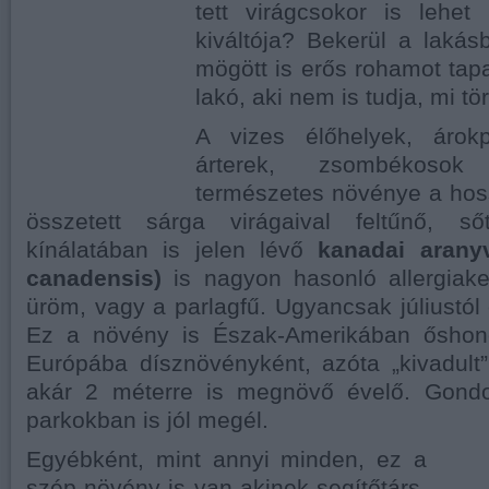
tett virágcsokor is lehet
kiváltója? Bekerül a lakás
mögött is erős rohamot tap
lakó, aki nem is tudja, mi tör
A vizes élőhelyek, árokpa
árterek, zsombékosok 
természetes növénye a hos
összetett sárga virágaival feltűnő, ső
kínálatában is jelen lévő
kanadai arany
canadensis)
is nagyon hasonló allergiake
üröm, vagy a parlagfű. Ugyancsak júliustól 
Ez a növény is Észak-Amerikában őshon
Európába dísznövényként, azóta „kivadult
akár 2 méterre is megnövő évelő. Gondo
parkokban is jól megél.
Egyébként, mint annyi minden, ez a
szép növény is van akinek segítőtárs.