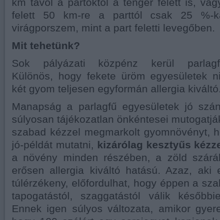
km távol a partoktól a tenger felett is, va
felett 50 km-re a parttól csak 25 %-k
virágporszem, mint a part feletti levegőben.
Mit tehetünk?
Sok pályázati közpénz kerül parlagfű
Különös, hogy fekete üröm egyesületek n
két gyom teljesen egyformán allergia kiváltó
Manapság a parlagfű egyesületek jó szá
súlyosan tájékozatlan önkéntesei mutogatják
szabad kézzel megmarkolt gyomnövényt, ho
jó-példát mutatni,
kizárólag kesztyűs kézz
a növény minden részében, a zöld száráb
erősen allergia kiváltó hatású. Azaz, aki
túlérzékeny, előfordulhat, hogy éppen a sza
tapogatástól, szaggatástól válik későbbi
Ennek igen súlyos változata, amikor gyer