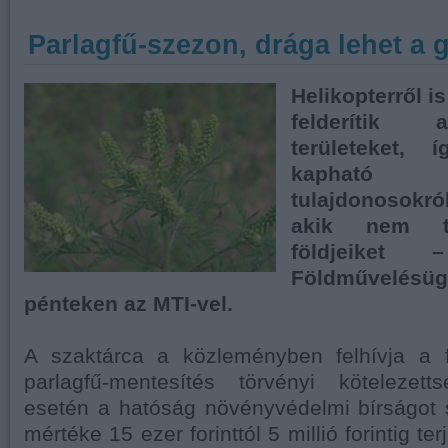
Parlagfű-szezon, drága lehet a 
Helikopterről is
felderítik 
területeket,
kapható 
tulajdonosokról
akik nem ta
földjeiket
Földművelésüg
pénteken az MTI-vel.
A szaktárca a közleményben felhívja a 
parlagfű-mentesítés törvényi kötelezett
esetén a hatóság növényvédelmi bírságot 
mértéke 15 ezer forinttól 5 millió forintig te