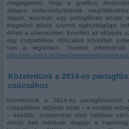
megjegyezni, hogy a grafikus ábrázolá
átlagos pollenhelyzetének megítéléséhe
alapot, azonban egy parlagfüves terület m
megadott jelzés szerinti egészségügyi te
érheti a szervezetet. Emellett az időjárás s
egy csapadékos időszakot követően poll
van a légtérben. További információk
http://oki.antsz.hu/files/jelentesek/pprr/aktua
Közeledünk a 2014-es parlagfű
csúcsához
Közeledünk a 2014-es parlagfűszezon 
csapadékos időjárás miatt – a korábbi előr
– később, szeptember első hetében várh
elmúlt heti mérések alapján a Hajdúsá