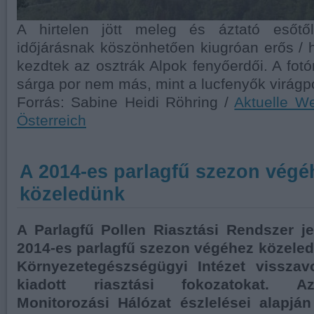
A hirtelen jött meleg és áztató esőtő
időjárásnak köszönhetően kiugróan erős / h
kezdtek az osztrák Alpok fenyőerdői. A fot
sárga por nem más, mint a lucfenyők virágp
Forrás: Sabine Heidi Röhring /
Aktuelle W
Österreich
A 2014-es parlagfű szezon végé
közeledünk
A Parlagfű Pollen Riasztási Rendszer je
2014-es parlagfű szezon végéhez közele
Környezetegészségügyi Intézet vissza
kiadott riasztási fokozatokat. Az
Monitorozási Hálózat észlelései alapjá