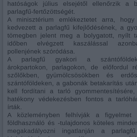
hatóságok július elsejétől ellenőrzik a b
parlagfű-fertőzöttségét.
A minisztérium emlékeztetet arra, hogy
kedvezett a parlagfű kifejlődésének, a g
tömegben jelent meg a bolygatott, nyílt ta
időben elvégzett kaszálással azon
pollenjének szóródása.
A parlagfű gyakori a szántóföldek
árokpartokon, parlagokon, de előfordul r
szőlőkben, gyümölcsösökben és erdős
szántóföldeken, a gabonák betakarítás után
kell fordítani a tarló gyommentesítésére,
hatékony védekezésben fontos a tarlóhá
írták.
A közleményben felhívják a figyelmet
földhasználó és -tulajdonos köteles minde
megakadályozni ingatlanján a parlagfű