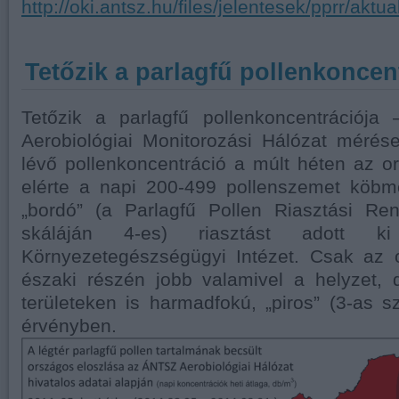
http://oki.antsz.hu/files/jelentesek/pprr/aktua
Tetőzik a parlagfű pollenkoncen
Tetőzik a parlagfű pollenkoncentrációja
Aerobiológiai Monitorozási Hálózat mérés
lévő pollenkoncentráció a múlt héten az 
elérte a napi 200-499 pollenszemet köbmé
„bordó” (a Parlagfű Pollen Riasztási Re
skáláján 4-es) riasztást adott 
Környezetegészségügyi Intézet. Csak az 
északi részén jobb valamivel a helyzet
területeken is harmadfokú, „piros” (3-as sz
érvényben.