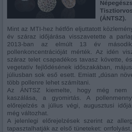
Népegé
Tisztior
(ÁNTSZ).
Mint az MTI-hez hétfőn eljuttatott közlemén
év száraz időjárása visszavetette a parlag
2013-ban az elmúlt 13 év második 
pollenkoncentrációját mérték. Az idén vi
száraz telet csapadékos tavasz követte, és
vegetatív fejlődésének időszakában, máju
júliusban sok eső esett. Emiatt „dúsan növe
több pollenre lehet számítani.
Az ÁNTSZ kiemelte, hogy még nem k
kaszálása, a gyomirtás. A pollenmenny
előrejelzés a július végi, augusztusi idő
még változhat.
A jelenlegi előrejelzések szerint az all
tapasztalhatják az első tüneteket: orrfolyást