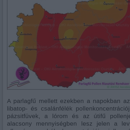
A parlagfű mellett ezekben a napokban az
libatop- és csalánfélék pollenkoncentráci
pázsitfüvek, a lórom és az útifű pollen
alacsony mennyiségben lesz jelen a lev