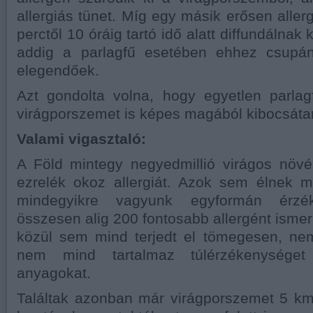
allergiás tünet. Míg egy másik erősen aller
perctől 10 óráig tartó idő alatt diffundálnak k
addig a parlagfű esetében ehhez csupá
elegendőek.
Azt gondolta volna, hogy egyetlen parlag
virágporszemet is képes magából kibocsáta
Valami vigasztaló:
A Föld mintegy negyedmillió virágos növé
ezrelék okoz allergiát. Azok sem élnek 
mindegyikre vagyunk egyformán érzék
összesen alig 200 fontosabb allergént isme
közül sem mind terjedt el tömegesen, nem
nem mind tartalmaz túlérzékenységet 
anyagokat.
Találtak azonban már virágporszemet 5 