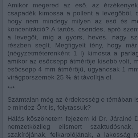
Amikor megered az eső, az érzékenyek 
csapadék kimossa a pollent a levegőből, 
hogy nem mindegy milyen az eső és me
koncentráció? A tartós, csendes, apró szem
a levegőt, míg a gyors, heves, nagy sz
részben segít. Megfigyelt tény, hogy m
(négyzetméterenként 1 l) kimosta a parla
amikor az esőcsepp átmérője kisebb volt, 
esőcsepp 4 mm átmérőjű, ugyancsak 1 mm
virágporszemek 25 %-át távolítja el.
***
Számtalan még az érdekesség e témában is,
e mindez Önt is, folytassuk?
Hálás köszönetem fejezem ki Dr. Járainé 
nemzetközileg elismert szaktudósna
szakírójának, felkarolójának, a lakosság 