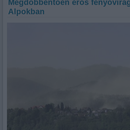
Megdöbbentően erős fenyővirág
Alpokban