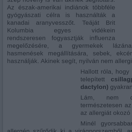
Az észak-amerikai indiánok többféle
gyógyászati célra is használták a
kanadai aranyvesszőt. Teáját Brit
Kolumbia egyes vidékein
rendszeresen fogyasztják influenza
megelőzésére, a gyermekek lázának 
hasmenések megállítására, sebek, ekcé
használják. Akinek segít, nyilván nem allerg
Hallott róla
, hogy
telepített
csilla
dactylon)
gyakran 
Lám, nem c
természetesen az
az allergiát okoz
Minél gyorsabb
allergén szűrődik ki a virágporszemből, 