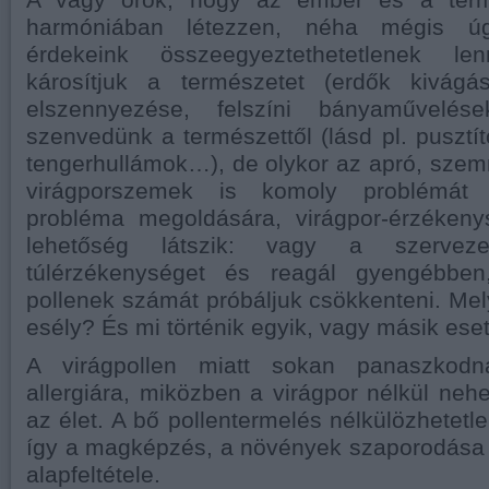
harmóniában létezzen, néha mégis úg
érdekeink összeegyeztethetetlenek l
károsítjuk a természetet (erdők kivágás
elszennyezése, felszíni bányaművelés
szenvedünk a természettől (lásd pl. pusztít
tengerhullámok…), de olykor az apró, szem
virágporszemek is komoly problémát 
probléma megoldására, virágpor-érzéken
lehetőség látszik: vagy a szervez
túlérzékenységet és reagál gyengébbe
pollenek számát próbáljuk csökkenteni. Me
esély? És mi történik egyik, vagy másik ese
A virágpollen miatt sokan panaszkodn
allergiára, miközben a virágpor nélkül neh
az élet. A bő pollentermelés nélkülözhetet
így a magképzés, a növények szaporodása 
alapfeltétele.