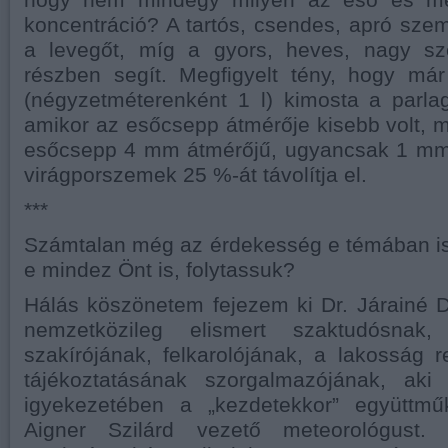
koncentráció? A tartós, csendes, apró szem
a levegőt, míg a gyors, heves, nagy sz
részben segít. Megfigyelt tény, hogy m
(négyzetméterenként 1 l) kimosta a parla
amikor az esőcsepp átmérője kisebb volt, 
esőcsepp 4 mm átmérőjű, ugyancsak 1 mm
virágporszemek 25 %-át távolítja el.
***
Számtalan még az érdekesség e témában is,
e mindez Önt is, folytassuk?
Hálás köszönetem fejezem ki Dr. Járainé 
nemzetközileg elismert szaktudósna
szakírójának, felkarolójának, a lakosság 
tájékoztatásának szorgalmazójának, aki
igyekezetében a „kezdetekkor” együttmű
Aigner Szilárd vezető meteorológust.