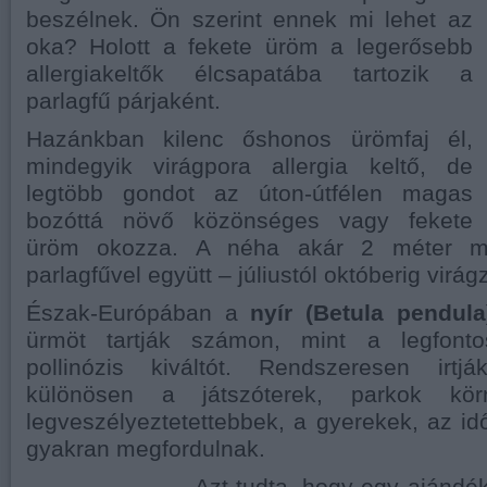
beszélnek. Ön szerint ennek mi lehet az
oka? Holott a fekete üröm a legerősebb
allergiakeltők élcsapatába tartozik a
parlagfű párjaként.
Hazánkban kilenc őshonos ürömfaj él,
mindegyik virágpora allergia keltő, de
legtöbb gondot az úton-útfélen magas
bozóttá növő közönséges vagy fekete
üröm okozza. A néha akár 2 méter 
parlagfűvel együtt – júliustól októberig virágz
Észak-Európában a
nyír (Betula pendula
ürmöt tartják számon, mint a legfont
pollinózis kiváltót. Rendszeresen irtj
különösen a játszóterek, parkok kö
legveszélyeztetettebbek, a gyerekek, az i
gyakran megfordulnak.
Azt tudta, hogy egy ajándé