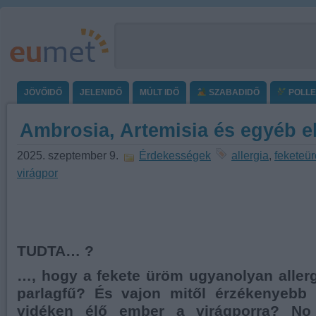
JÖVŐIDŐ
JELENIDŐ
MÚLT IDŐ
SZABADIDŐ
POLL
Ambrosia, Artemisia és egyéb e
2025. szeptember 9.
Érdekességek
allergia
,
feketeü
virágpor
TUDTA… ?
…, hogy a fekete üröm ugyanolyan allergi
parlagfű? És vajon mitől érzékenyebb 
vidéken élő ember a virágporra? No