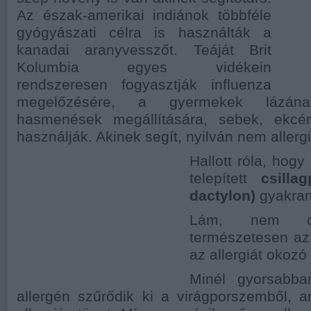
Az észak-amerikai indiánok többféle
gyógyászati célra is használták a
kanadai aranyvesszőt. Teáját Brit
Kolumbia egyes vidékein
rendszeresen fogyasztják influenza
megelőzésére, a gyermekek lázának 
hasmenések megállítására, sebek, ekcé
használják. Akinek segít, nyilván nem allerg
Hallott róla
, hogy
telepített
csilla
dactylon)
gyakran 
Lám, nem c
természetesen az
az allergiát okoz
Minél gyorsabb
allergén szűrődik ki a virágporszemből, 