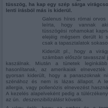
tüsszög, ha kap egy szép sárga virágcs
lenti írásból más is kiderül.
Galenus híres római orvos 
leírta, hogy vannak aki
tüsszögési rohamokat kapn
elejéig mégsem derült ki s
csak a tapasztalatok sokaso
Kiderült pl., hogy a virág
számban először tavasszal j
kaszálnak. Miután a tünetek leginkáb
hasonlítanak, az amerikaiak elnevezték
gyorsan kiderült, hogy a panaszoknak n
szénához és nem is lázas állapot. A le
allergia, vagy pollenózis elnevezést haszn
A kezelés alapelveként pedig a túlérzéken
az ún.
deszenzibilizálást
követik.
A vágy örök, hogy az ember és a term