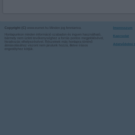
Copyright (C)
www.eumet.hu Minden jog fenntartva.
Impresszum
Honlapunkon minden információ szabadon és ingyen használható,
Kapcsolat
bármely nem üzleti tevékenységhez a forrás pontos megjelölésével,
hivatkozás elhelyezésével. Részeinek más honlapra történő
Adatvédelmi t
átmásolásához viszont nem járulunk hozzá, illetve írásos
engedélyhez kötjük.