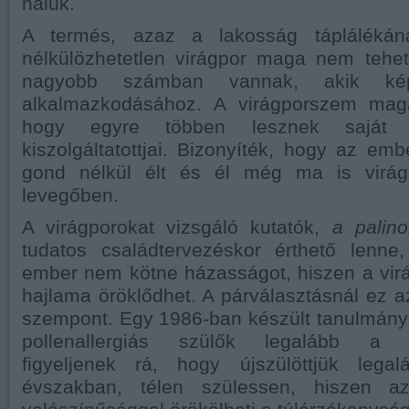
náluk.
A termés, azaz a lakosság táplálékána
nélkülözhetetlen virágpor maga nem tehet
nagyobb számban vannak, akik képt
alkalmazkodásához. A virágporszem maga
hogy egyre többen lesznek saját i
kiszolgáltatottjai. Bizonyíték, hogy az em
gond nélkül élt és él még ma is virágp
levegőben.
A virágporokat vizsgáló kutatók,
a palin
tudatos családtervezéskor érthető lenne,
ember nem kötne házasságot, hiszen a vir
hajlama öröklődhet. A párválasztásnál ez a
szempont. Egy 1986-ban készült tanulmány 
pollenallergiás szülők legalább a cs
figyeljenek rá, hogy újszülöttjük lega
évszakban, télen szülessen, hiszen 