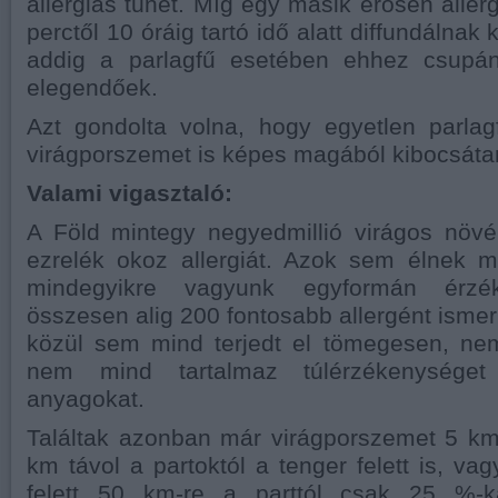
allergiás tünet. Míg egy másik erősen aller
perctől 10 óráig tartó idő alatt diffundálnak k
addig a parlagfű esetében ehhez csupá
elegendőek.
Azt gondolta volna, hogy egyetlen parlag
virágporszemet is képes magából kibocsáta
Valami vigasztaló:
A Föld mintegy negyedmillió virágos növé
ezrelék okoz allergiát. Azok sem élnek 
mindegyikre vagyunk egyformán érzék
összesen alig 200 fontosabb allergént isme
közül sem mind terjedt el tömegesen, nem
nem mind tartalmaz túlérzékenységet 
anyagokat.
Találtak azonban már virágporszemet 5 
km távol a partoktól a tenger felett is, va
felett 50 km-re a parttól csak 25 %-k