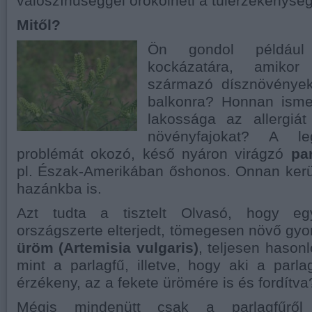
valószínűséggel örökölheti a túlérzékenység
Mitől?
Ön gondol például
kockázatára, amikor 
származó dísznövényeke
balkonra? Honnan isme
lakossága az allergiá
növényfajokat? A l
problémát okozó, késő nyáron virágzó
pa
pl. Észak-Amerikában őshonos. Onnan kerü
hazánkba is.
Azt tudta a tisztelt Olvasó, hogy eg
országszerte elterjedt, tömegesen növő g
üröm
(Artemisia vulgaris)
, teljesen hasonl
mint a parlagfű, illetve, hogy aki a parlag
érzékeny, az a fekete ürömére is és fordítva
Mégis mindenütt csak a parlagfűről