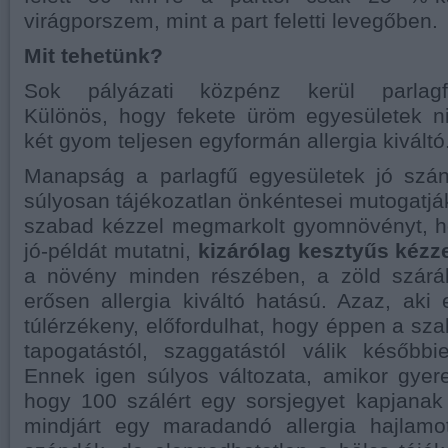
virágporszem, mint a part feletti levegőben.
Mit tehetünk?
Sok pályázati közpénz kerül parlagfű
Különös, hogy fekete üröm egyesületek n
két gyom teljesen egyformán allergia kiváltó
Manapság a parlagfű egyesületek jó szá
súlyosan tájékozatlan önkéntesei mutogatják
szabad kézzel megmarkolt gyomnövényt, ho
jó-példát mutatni,
kizárólag kesztyűs kézz
a növény minden részében, a zöld száráb
erősen allergia kiváltó hatású. Azaz, aki
túlérzékeny, előfordulhat, hogy éppen a sza
tapogatástól, szaggatástól válik későbbi
Ennek igen súlyos változata, amikor gyer
hogy 100 szálért egy sorsjegyet kapjanak
mindjárt egy maradandó allergia hajlamo