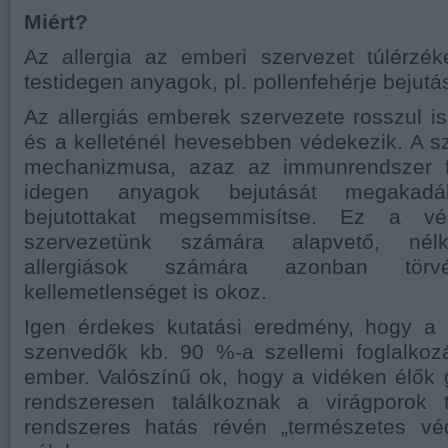
Miért?
Az allergia az emberi szervezet túlérzék
testidegen anyagok, pl. pollenfehérje bejutá
Az allergiás emberek szervezete rosszul is
és a kelleténél hevesebben védekezik. A 
mechanizmusa, azaz az immunrendszer f
idegen anyagok bejutását megakad
bejutottakat megsemmisítse. Ez a vé
szervezetünk számára alapvető, nélkü
allergiások számára azonban törv
kellemetlenséget is okoz.
Igen érdekes kutatási eredmény, hogy a p
szenvedők kb. 90 %-a szellemi foglalkoz
ember. Valószínű ok, hogy a vidéken élők
rendszeresen találkoznak a virágporok 
rendszeres hatás révén „természetes véd