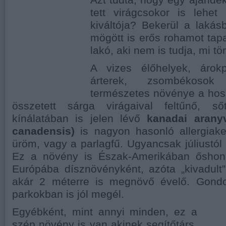
tett virágcsokor is lehet
kiváltója? Bekerül a lakás
mögött is erős rohamot tap
lakó, aki nem is tudja, mi tör
A vizes élőhelyek, árokpa
árterek, zsombékosok 
természetes növénye a hos
összetett sárga virágaival feltűnő, ső
kínálatában is jelen lévő
kanadai arany
canadensis)
is nagyon hasonló allergiake
üröm, vagy a parlagfű. Ugyancsak júliustól 
Ez a növény is Észak-Amerikában őshon
Európába dísznövényként, azóta „kivadult
akár 2 méterre is megnövő évelő. Gondo
parkokban is jól megél.
Egyébként, mint annyi minden, ez a
szép növény is van akinek segítőtárs.