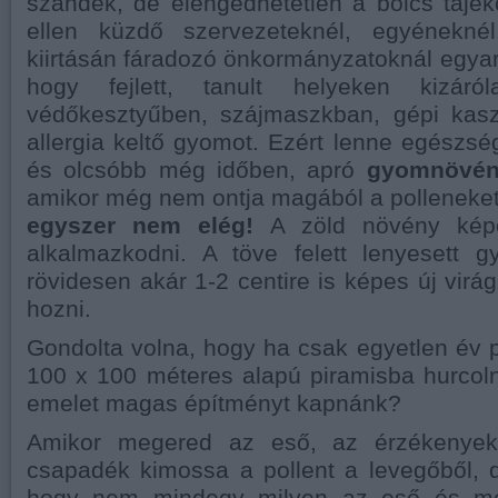
szándék, de elengedhetetlen a bölcs tájé
ellen küzdő szervezeteknél, egyénekn
kiirtásán fáradozó önkormányzatoknál egyar
hogy fejlett, tanult helyeken kizáró
védőkesztyűben, szájmaszkban, gépi kaszá
allergia keltő gyomot. Ezért lenne egészsé
és olcsóbb még időben, apró
gyomnövény
amikor még nem ontja magából a polleneke
egyszer nem elég!
A zöld növény képe
alkalmazkodni. A töve felett lenyesett g
rövidesen akár 1-2 centire is képes új virá
hozni.
Gondolta volna, hogy ha csak egyetlen év 
100 x 100 méteres alapú piramisba hurcol
emelet magas építményt kapnánk?
Amikor megered az eső, az érzékenyek 
csapadék kimossa a pollent a levegőből, 
hogy nem mindegy milyen az eső és me