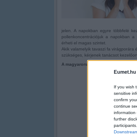
jelen. A napokban egyre többfelé k
pollenkoncentrációjuk a napokban a 
érheti el magas szintet.
Akik valamelyik tavaszi fa virágporára 
szükséges, kérjenek tanácsot kezelőor
A magyarországi allergén növények 
Eumet.hu
If you wish 
sensitive in
confirm you
continue se
information 
further disc
participants
Downstream 