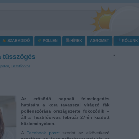
SZABADIDŐ
POLLEN
HÍREK
AGROMET
RÓLUNK
 a tüsszögés
,
pollen
,
Tisztifőorvos
Az erősödő nappali felmelegedés
hatására a kora tavasszal virágzó fák
pollenszórása országszerte fokozódik –
áll a Tisztifőorvos február 27-én kiadott
közleményében.
A
Facebook poszt
szerint az elkövetkező