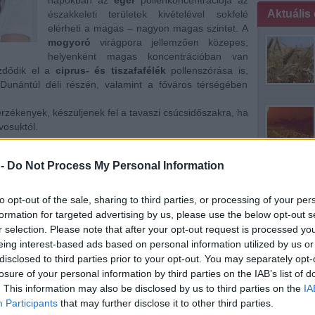
napokban az
éger
pollenkoncentrációja az
Aktuális
északkeleti területek kivételével sokfelé
elérheti a magas – nagyon magas szintet. A
mogyoró
virágpora jellemzően közepes,
helyenként magas koncentrációban van
ezdődik el a
ciprus- és tiszafafélék
pollenszórása is,
Dunántúl déli részén, valamint a főváros térségében
érzékenyek, készüljenek fel a tavaszi csúcsidőszakra, ha
vosuktól.
virágzási periódusai:
 -
Do Not Process My Personal Information
to opt-out of the sale, sharing to third parties, or processing of your per
formation for targeted advertising by us, please use the below opt-out s
r selection. Please note that after your opt-out request is processed y
mintha medit
eing interest-based ads based on personal information utilized by us or
disclosed to third parties prior to your opt-out. You may separately opt-
losure of your personal information by third parties on the IAB’s list of
. This information may also be disclosed by us to third parties on the
IA
Participants
that may further disclose it to other third parties.