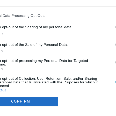
l Data Processing Opt Outs
térképet az Országos Közegészségügyi Intézet honlapján
o opt-out of the Sharing of my personal data.
k
In
o opt-out of the Sale of my Personal Data.
In
to opt-out of processing my Personal Data for Targeted
ing.
In
o opt-out of Collection, Use, Retention, Sale, and/or Sharing
ersonal Data that Is Unrelated with the Purposes for which it
lected.
Out
CONFIRM