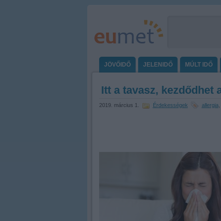
JÖVŐIDŐ
JELENIDŐ
MÚLT IDŐ
Itt a tavasz, kezdődhet
2019. március 1.
Érdekességek
allergia