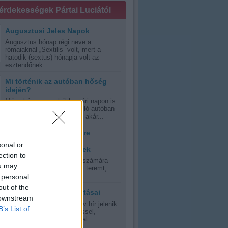
 érdekességek Pártai Luciától
Augusztusi Jeles Napok
Augusztus hónap régi neve a
rómaiaknál „Sextilis” volt, mert a
hatodik (sextus) hónapja volt az
esztendőnek....
Mi történik az autóban hőség
idején?
Még akár egy enyhébb nyári napon is
veszélyes lehet a napon álló autóban
ülni, kánikula esetén pedig akár...
Tanácsok hőség esetére
várandós anyukáknak,
sonal or
kisgyermekes szülőknek
ection to
A nyári kánikula mindenki számára
ou may
olyan időjárási környezetet teremt,
errán, vagy szubtrópusi,...
 personal
out of the
A napfény jótékony hatásai
 downstream
Oly sok riasztás és negatív hír jelenik
B’s List of
meg manapság a napsütéssel,
napfénnyel, UV-sugrázással
kapcsolatban,...