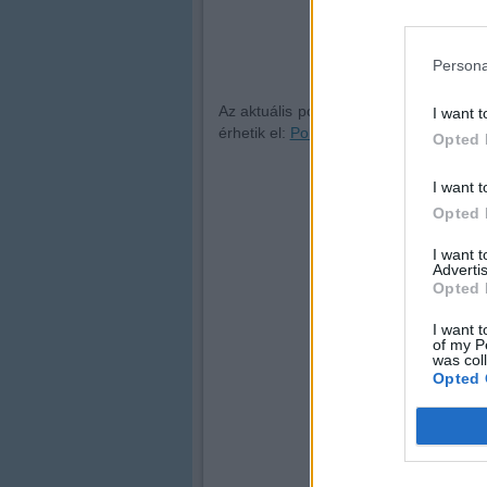
Persona
Az aktuális pollenhelyzetet ábrázoló 
I want t
érhetik el:
Pollen-térkép,
Mérési adato
Opted 
I want t
Opted 
I want 
Advertis
Opted 
I want t
of my P
was col
Opted 