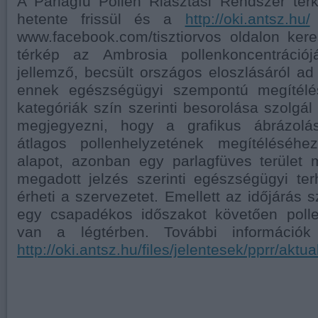
A Parlagfű Pollen Riasztási Rendszer té
hetente frissül és a
http://oki.antsz.hu/
www.facebook.com/tisztiorvos oldalon kere
térkép az Ambrosia pollenkoncentrációj
jellemző, becsült országos eloszlásáról ad 
ennek egészségügyi szempontú megítélés
kategóriák szín szerinti besorolása szolgál
megjegyezni, hogy a grafikus ábrázolá
átlagos pollenhelyzetének megítéléséhe
alapot, azonban egy parlagfüves terület m
megadott jelzés szerinti egészségügyi te
érheti a szervezetet. Emellett az időjárás s
egy csapadékos időszakot követően poll
van a légtérben. További információk
http://oki.antsz.hu/files/jelentesek/pprr/aktua