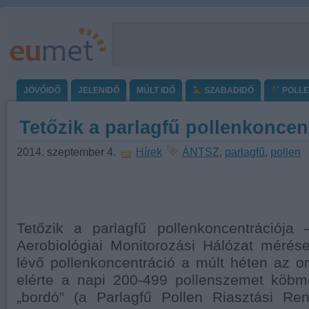
JÖVŐIDŐ
JELENIDŐ
MÚLT IDŐ
SZABADIDŐ
POLL
Tetőzik a parlagfű pollenkoncen
2014. szeptember 4.
Hírek
ÁNTSZ
,
parlagfű
,
pollen
Tetőzik a parlagfű pollenkoncentrációja
Aerobiológiai Monitorozási Hálózat mérés
lévő pollenkoncentráció a múlt héten az 
elérte a napi 200-499 pollenszemet köbmé
„bordó” (a Parlagfű Pollen Riasztási Re