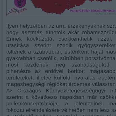
Ilyen helyzetben az arra érzékenyeknek szám
hogy asztmás tüneteik akár rohamszerűen
Ennek kockázatát csökkenthetik azzal
utasítása szerint szedik gyógyszereike
töltenek a szabadban, esténként hajat mo
gyakrabban cserélik, sűrűbben porszívózna
most kezdenék meg szabadságukat, a
pihenésre az erdővel borított magasab
területeket, illetve külföldi nyaralás eseté
magashegységi régiókat érdemes választan
Az Országos Környezetegészségügyi Inté
szerint a következő napokban már csökke
pollenkoncentrációja, a jelenleginél m
fokozat elrendelésére vélhetően nem lesz s