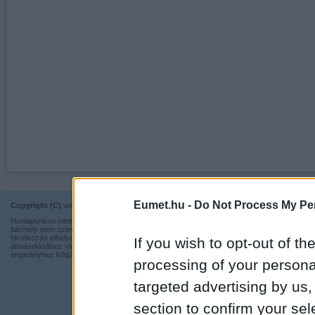
Eumet.hu -
Do Not Process My Per
Copyright (C)
www.eumet.hu Minden jog fenntartva.
Impresszum
Honlapunkon minden információ szabadon és ingyen használható,
Kapcsolat
bármely nem üzleti tevékenységhez a forrás pontos megjelölésével,
hivatkozás elhelyezésével. Részeinek más honlapra történő
If you wish to opt-out of the
Adatvédelmi t
átmásolásához viszont nem járulunk hozzá, illetve írásos
engedélyhez kötjük.
processing of your personal
targeted advertising by us
section to confirm your sel