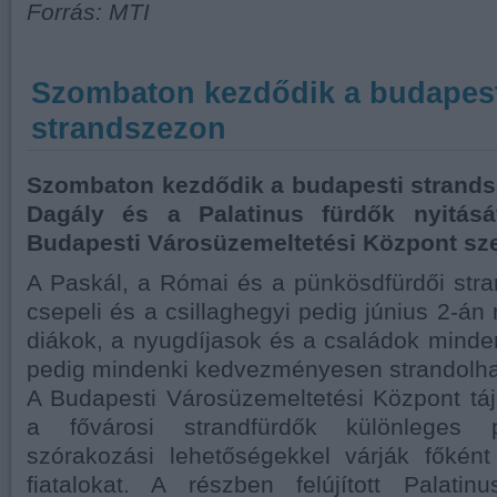
Forrás: MTI
Szombaton kezdődik a budapes
strandszezon
Szombaton kezdődik a budapesti strandsz
Dagály és a Palatinus fürdők nyitásá
Budapesti Városüzemeltetési Központ sze
A Paskál, a Római és a pünkösdfürdői str
csepeli és a csillaghegyi pedig június 2-án 
diákok, a nyugdíjasok és a családok mind
pedig mindenki kedvezményesen strandolha
A Budapesti Városüzemeltetési Központ táj
a fővárosi strandfürdők különleges 
szórakozási lehetőségekkel várják főkén
fiatalokat. A részben felújított Palat