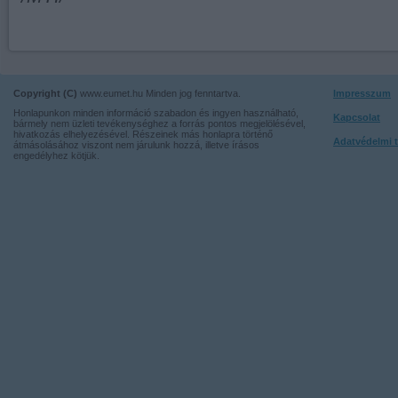
Copyright (C)
www.eumet.hu Minden jog fenntartva.
Impresszum
Honlapunkon minden információ szabadon és ingyen használható,
Kapcsolat
bármely nem üzleti tevékenységhez a forrás pontos megjelölésével,
hivatkozás elhelyezésével. Részeinek más honlapra történő
Adatvédelmi t
átmásolásához viszont nem járulunk hozzá, illetve írásos
engedélyhez kötjük.