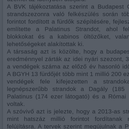
A BVK tájékoztatása szerint a Budapest G
strandszezonra való felkészülés során tö
forintot fordított a fürdők szépítésére, fejl
említette a Palatinus Strandot, ahol fel
blokkokat és a kabinos öltözőket, valam
lehetőségeket alakítottak ki.
A társaság azt is közölte, hogy a budapes
eredménnyel zárták az idei nyári szezont, 3
a vendégek száma az előző év hasonló id
A BGYH 13 fürdőjét több mint 1 millió 200 ez
vendégek fele kifejezetten a strandoka
legnépszerűbb strandok a Dagály (185 e
Palatinus (174 ezer látogató) és a Római 
voltak.
A szóvivő azt is jelezte, hogy a 2013-as s
mint hatszáz millió forintot fordítanak 
felújításra. A tervek szerint megújulnak a 