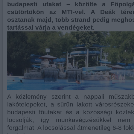
budapesti utakat – közölte a Főpolgá
csütörtökön az MTI-vel. A Deák tére
osztanak majd, több strand pedig meghos
tartással várja a vendégeket.
A közlemény szerint a nappali műszak
lakótelepeket, a sűrűn lakott városrészeke
budapesti főutakat és a közösségi közlek
locsolják, így munkavégzésükkel nem
forgalmat. A locsolással átmenetileg 6-8 fokk