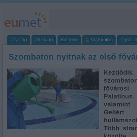
JÖVŐIDŐ
JELENIDŐ
MÚLT IDŐ
SZABADIDŐ
POLL
Szombaton nyitnak az első fővá
Kezdőd
szombaton
főváros
Palatinu
valamint
Gell
hullámsz
Több stran
közölt