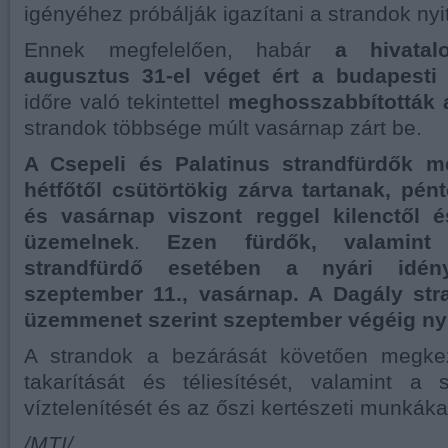
igényéhez próbálják igazítani a strandok nyit
Ennek megfelelően, habár
a hivatal
augusztus 31-el véget ért a
budapesti
időre való tekintettel
meghosszabbították a 
strandok többsége múlt vasárnap zárt be.
A Csepeli és Palatinus strandfürdők 
hétfőtől csütörtökig zárva tartanak, pé
és vasárnap viszont reggel kilenctől é
üzemelnek
.
Ezen fürdők, valamint 
strandfürdő esetében a nyári idén
szeptember 11., vasárnap. A Dagály str
üzemmenet szerint szeptember végéig nyit
A strandok a bezárását követően megk
takarítását és téliesítését, valamint a 
víztelenítését és az őszi kertészeti munkáka
/MTI/