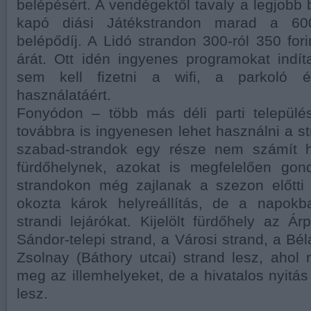
belépésért. A vendégektől tavaly a legjobb 
kapó diási Játékstrandon marad a 600 
belépődíj. A Lidó strandon 300-ról 350 fori
árát. Ott idén ingyenes programokat indí
sem kell fizetni a wifi, a parkoló é
használatáért.
Fonyódon – több más déli parti települ
továbbra is ingyenesen lehet használni a st
szabad-strandok egy része nem számít hiv
fürdőhelynek, azokat is megfelelően gon
strandokon még zajlanak a szezon előtti
okozta károk helyreállítás, de a napokb
strandi lejárókat. Kijelölt fürdőhely az Ár
Sándor-telepi strand, a Városi strand, a Bél
Zsolnay (Báthory utcai) strand lesz, ahol 
meg az illemhelyeket, de a hivatalos nyitá
lesz.