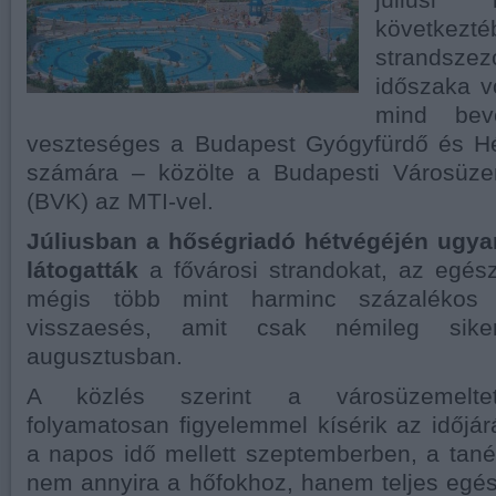
júliusi 
következ
strandsz
időszaka v
mind bevé
veszteséges a Budapest Gyógyfürdő és Hé
számára – közölte a Budapesti Városüze
(BVK) az MTI-vel.
Júliusban a hőségriadó hétvégéjén ugy
látogatták
a fővárosi strandokat, az egész
mégis több mint harminc százalékos 
visszaesés, amit csak némileg siker
augusztusban.
A közlés szerint a városüzemeltet
folyamatosan figyelemmel kísérik az időjárá
a napos idő mellett szeptemberben, a tan
nem annyira a hőfokhoz, hanem teljes egé