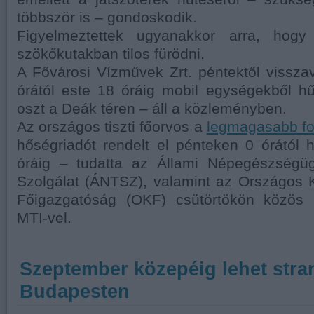
többször is – gondoskodik.
Figyelmeztettek ugyanakkor arra, hogy 
szökőkutakban tilos fürödni.
A Fővárosi Vízművek Zrt. péntektől vissza
órától este 18 óráig mobil egységekből hű
oszt a Deák téren – áll a közleményben.
Az országos tiszti főorvos a
legmagasabb fo
hőségriadót rendelt el pénteken 0 órától 
óráig – tudatta az Állami Népegészségügy
Szolgálat (ÁNTSZ), valamint az Országos 
Főigazgatóság (OKF) csütörtökön közös
MTI-vel.
Szeptember közepéig lehet stra
Budapesten