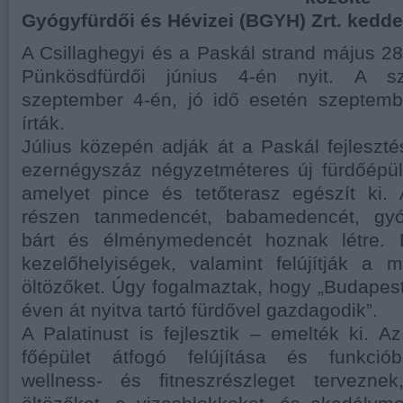
Gyógyfürdői és Hévizei (BGYH) Zrt. kedde
A Csillaghegyi és a Paskál strand május 2
Pünkösdfürdői június 4-én nyit. A sz
szeptember 4-én, jó idő esetén szeptemb
írták.
Július közepén adják át a Paskál fejlesz
ezernégyszáz négyzetméteres új fürdőépüle
amelyet pince és tetőterasz egészít ki. A
részen tanmedencét, babamedencét, gyó
bárt és élménymedencét hoznak létre. 
kezelőhelyiségek, valamint felújítják a
öltözőket. Úgy fogalmaztak, hogy „Budapes
éven át nyitva tartó fürdővel gazdagodik”.
A Palatinust is fejlesztik – emelték ki. A
főépület átfogó felújítása és funkciób
wellness- és fitneszrészleget terveznek