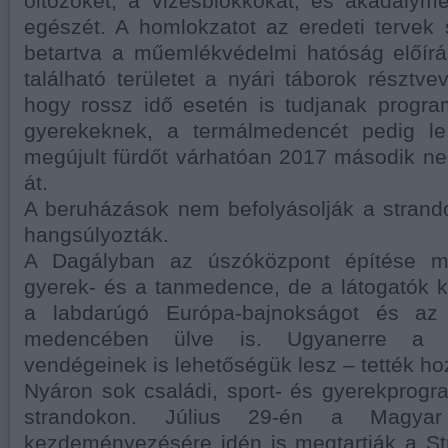
öltözőket, a vizesblokkokat, és akadályme
egészét. A homlokzatot az eredeti tervek s
betartva a műemlékvédelmi hatóság előírás
található területet a nyári táborok résztvev
hogy rossz idő esetén is tudjanak progra
gyerekeknek, a termálmedencét pedig le
megújult fürdőt várhatóan 2017 második n
át.
A beruházások nem befolyásolják a strando
hangsúlyozták.
A Dagályban az úszóközpont építése m
gyerek- és a tanmedence, de a látogatók ki
a labdarúgó Európa-bajnokságot és az 
medencében ülve is. Ugyanerre a S
vendégeinek is lehetőségük lesz – tették ho
Nyáron sok családi, sport- és gyerekprog
strandokon. Július 29-én a Magyar
kezdeményezésére idén is megtartják a St