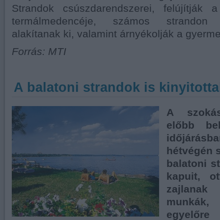
Strandok csúszdarendszerei, felújítják 
termálmedencéje, számos strandon ke
alakítanak ki, valamint árnyékolják a gyer
Forrás: MTI
A balatoni strandok is kinyitott
A szokás
előbb be
időjárá
hétvégén 
balatoni s
kapuit, o
zajlanak
munkák
egyelő