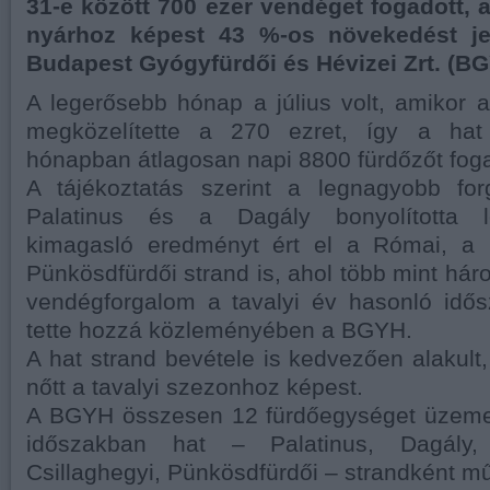
31-e között 700 ezer vendéget fogadott, 
nyárhoz képest 43 %-os növekedést je
Budapest Gyógyfürdői és Hévizei Zrt. (BG
A legerősebb hónap a július volt, amikor
megközelítette a 270 ezret, így a ha
hónapban átlagosan napi 8800 fürdőzőt foga
A tájékoztatás szerint a legnagyobb fo
Palatinus és a Dagály bonyolította l
kimagasló eredményt ért el a Római, a 
Pünkösdfürdői strand is, ahol több mint hár
vendégforgalom a tavalyi év hasonló idő
tette hozzá közleményében a BGYH.
A hat strand bevétele is kedvezően alakul
nőtt a tavalyi szezonhoz képest.
A BGYH összesen 12 fürdőegységet üzemelt
időszakban hat – Palatinus, Dagály,
Csillaghegyi, Pünkösdfürdői – strandként m