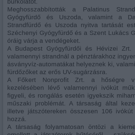
burkolatot.
Meghosszabbították a Palatinus Strand
Gyógyfürdő és Uszoda, valamint a Dag
Strandfürdő és Uszoda nyitva tartását es
Széchenyi Gyógyfürdő és a Szent Lukács G
óráig várja a vendégeket.
A Budapest Gyógyfürdői és Hévizei Zrt.
valamennyi strandnál a pénztárakhoz ingy
ásványvíz-automatákat helyeznek ki, valamin
fürdőzőket az erős UV-sugárzásra.
A Főkert Nonprofit Zrt. a hőségre va
kezelésében lévő valamennyi ivókút műk
figyeli, és rongálás esetén igyekszik miham
műszaki problémát. A társaság által kezel
illetve játszótereken összesen 106 ivókút 
hozzá.
A társaság folyamatosan öntözi a kiemelt
emellett a játszóterek hűtéséről – szüks