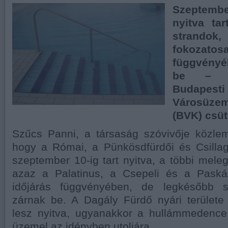
Szeptem
nyitva ta
strando
fokozatos
függvényé
be – tá
Budapesti
Városüzem
(BVK) csüt
Szűcs Panni, a társaság szóvivője közlem
hogy a Római, a Pünkösdfürdői és Csillag
szeptember 10-ig tart nyitva, a többi meleg
azaz a Palatinus, a Csepeli és a Paská
időjárás függvényében, de legkésőbb 
zárnak be. A Dagály Fürdő nyári területe
lesz nyitva, ugyanakkor a hullámmedenc
üzemel az idényben utoljára.