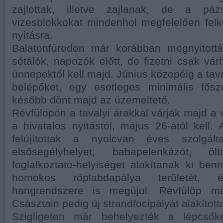
zajlottak, illetve zajlanak, de a pázs
vizesblokkokat mindenhol megfelelően felké
nyitásra.
Balatonfüreden már korábban megnyitott
sétálók, napozók előtt, de fizetni csak vá
ünnepektől kell majd. Június közepéig a tav
belépőket, egy esetleges minimális fősz
később dönt majd az üzemeltető.
Révfülöpön a tavalyi árakkal várják majd a 
a hivatalos nyitástól, május 26-ától kell. 
felújítottak a nyolcvan éves szolgált
elsősegélyhelyet, babapelenkázót, öl
foglalkoztató-helyiséget alakítanak ki be
homokos röplabdapálya területét,
hangrendszere is megújul. Révfülöp má
Császtain pedig új strandfocipályát alakította
Szigligeten már behelyezték a lépcső