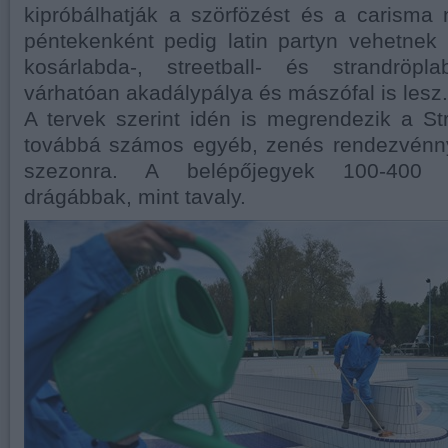
kipróbálhatják a szörfözést és a carisma 
péntekenként pedig latin partyn vehetnek
kosárlabda-, streetball- és strandröpla
várhatóan akadálypálya és mászófal is lesz.
A tervek szerint idén is megrendezik a St
továbbá számos egyéb, zenés rendezvénny
szezonra. A belépőjegyek 100-400 fo
drágábbak, mint tavaly.