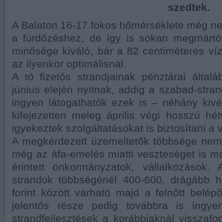
szedtek.
A Balaton 16-17 fokos hőmérséklete még n
a fürdőzéshez, de így is sokan megmártó
minősége kiváló, bár a 82 centiméteres ví
az ilyenkor optimálisnál.
A tó fizetős strandjainak pénztárai álta
június elején nyitnak, addig a szabad-str
ingyen látogathatók ezek is – néhány kivéte
kifejezetten meleg április végi hosszú h
igyekeztek szolgáltatásokat is biztosítani 
A megkérdezett üzemeltetők többsége nem 
még az áfa-emelés miatti veszteséget is ma
érintett önkormányzatok, vállalkozások. 
strandok többségénél 400-600, drágább 
forint között várható majd a felnőtt belép
jelentős része pedig továbbra is ingye
strandfejlesztések a korábbiaknál visszaf