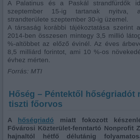
A Palatinus és a Paskál strandfürdők id
szeptember 15-ig tartanak nyitva,
strandterülete szeptember 30-ig üzemel.
A társaság korábbi tájékoztatása szerint 
2014-ben összesen mintegy 3,5 millió látog
%-altöbbet az előző évinél. Az éves árbe
8,5 milliárd forintot, ami 10 %-os növekedé
évhez mérten.
Forrás: MTI
Hőség – Péntektől hőségriadót r
tiszti főorvos
A
hőségriadó
miatt fokozott készenl
Fővárosi Közterület-fenntartó Nonprofit Z
hajnaltól hétfő délutánig folyamato