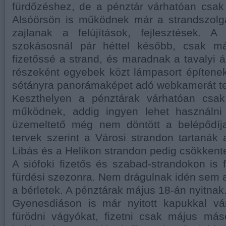
fürdőzéshez, de a pénztár várhatóan csak 
Alsóörsön is működnek már a strandszolg
zajlanak a felújítások, fejlesztések. A
szokásosnál pár héttel később, csak má
fizetőssé a strand, és maradnak a tavalyi á
részeként egyebek közt lámpasort építenek
sétányra panorámaképet adó webkamerát te
Keszthelyen a pénztárak várhatóan csak
működnek, addig ingyen lehet használni
üzemeltető még nem döntött a belépődíja
tervek szerint a Városi strandon tartanák a
Libás és a Helikon strandon pedig csökkent
A siófoki fizetős és szabad-strandokon is 
fürdési szezonra. Nem drágulnak idén sem 
a bérletek. A pénztárak május 18-án nyitnak
Gyenesdiáson is már nyitott kapukkal vá
fürödni vágyókat, fizetni csak május máso