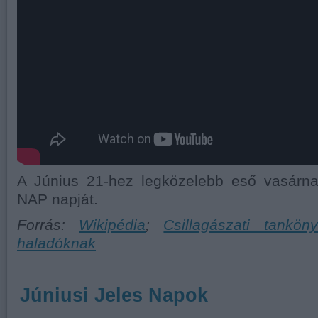
A Június 21-hez legközelebb eső vasárn
NAP napját.
Forrás:
Wikipédia
;
Csillagászati tankö
haladóknak
Júniusi Jeles Napok