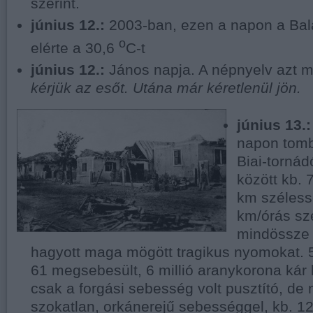
szerint.
június 12.:
2003-ban, ezen a napon a Bal
o
elérte a 30,6
C-t
június 12.:
János napja. A népnyelv azt 
kérjük az esőt. Utána már kéretlenül jön.
június 13.:
napon tombo
Biai-tornád
között kb.
km széless
km/órás sz
mindössze 6
hagyott maga mögött tragikus nyomokat. 
61 megsebesült, 6 millió aranykorona kár
csak a forgási sebesség volt pusztító, de 
szokatlan, orkánerejű sebességgel, kb. 1