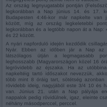
Az ország legnyugatabbi pontján (Felsőszö
legkorábban a Nap június 14. és 17. kö
Budapesten 4:46-kor már napkelte van j
között, míg az ország legkeletebbi pont
legkorábban és a legtöbb napon át a Nap: 4
és 22 között.
A nyári napforduló idején kezdődik csillagá
Nyár. Ebben az időben jár a Nap az é
látszólagos útján a legmagasabb pon
leghosszabb (Magyarországon közel 16 órá
legrövidebb az éjszaka. Ha az utóbbina
napkeltéig tartó időszakot nevezzük, akk
több mint 8 óráig tart, sötétség azonban
rövidebb ideig, nagyjából este 3/4 10 és ha
van. Június 21. után a Nap pályája er
nappalok pedig rövidülnek, igaz, eleinte cs
néhány másodperccel, perccel.