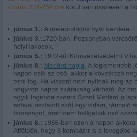
száma 224-259 óra
körül van összesen a h
június 1.:
A meteorológiai nyár kezdete.
június 3.:
1720-ban, Pozsonyban véresőrő
helyi lakosok.
június 5.:
1972-től Környezetvédelmi Vil
június 8.
:
Medárd napja
. A legismertebb j
napon esik az eső, akkor a következő ne
esni fog. Ha viszont nem nyílnak meg az é
negyven napos szárazság várható. Az er
egyik legenda szerint Szent Medárd püs
esővel oszlatott szét egy vidám, táncoló 
társaságot, mert nem hallgattak intő szava
június 8.:
1955-ben ezen a napon akkora v
Alföldön, hogy 3 kombájnt is a levegőbe 