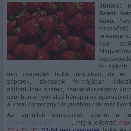
Június: 
Szent Ivá
hava.
Nevé
istennőről)
felesége vo
nyár els
Magyaror
legcsapad
is számít
mm csapadék hullik júniusban, de ez l
záporok, zivatarok formájában érkez
előfordulnak száraz, csapadékszegény kör
azonban a nyár első hónapja az eperszüret 
a korai cseresznye is javában érik már ilyen
Az éghajlati statisztikák szerint a 
hőmérséklet 12 / 14 °C
, míg a jellemző
max
23 / 25 °C
,
63-84 mm csapadék
hullik és