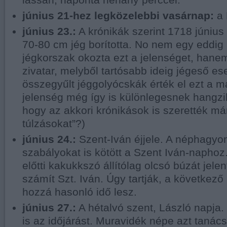
lassan, naponta néhány perccel.
június 21-hez legközelebbi vasárnap:
a 
június 23.:
A krónikák szerint 1718 június
70-80 cm jég borította. No nem egy eddig
jégkorszak okozta ezt a jelenséget, hanem
zivatar, melyből tartósabb ideig jégeső ese
összegyűlt jéggolyócskák érték el ezt a 
jelenség még így is különlegesnek hangzik
hogy az akkori krónikások is szerették már
túlzásokat”?)
június 24.:
Szent-Iván éjjele. A néphagyo
szabályokat is kötött a Szent Iván-naphoz
előtti kakukkszó állítólag olcsó búzát jele
számít Szt. Iván. Úgy tartják, a következ
hozzá hasonló idő lesz.
június 27.:
A hétalvó szent, László napja. 
is az időjárást. Muravidék népe azt tanács