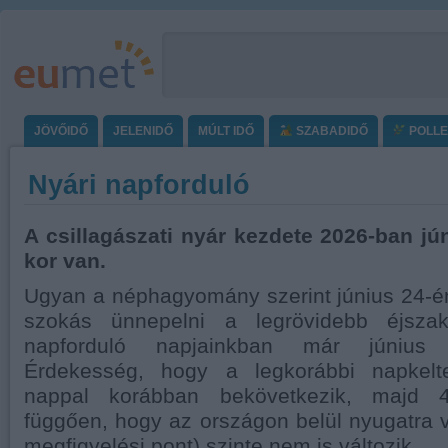
JÖVŐIDŐ
JELENIDŐ
MÚLT IDŐ
SZABADIDŐ
POLL
Nyári napforduló
A csillagászati nyár kezdete 2026-ban jú
kor van.
Ugyan a néphagyomány szerint június 24-én,
szokás ünnepelni a legrövidebb éjsza
napforduló napjainkban már június 
Érdekesség, hogy a legkorábbi napkelt
nappal korábban bekövetkezik, majd 4
függően, hogy az országon belül nyugatra v
megfigyelési pont) szinte nem is változik.