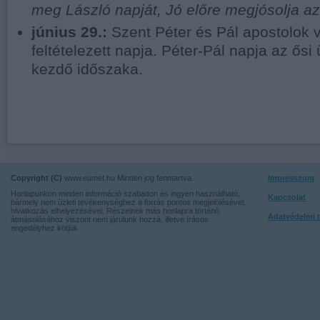
meg László napját, Jó előre megjósolja az 
június 29.:
Szent Péter és Pál apostolok 
feltételezett napja. Péter-Pál napja az ősi
kezdő időszaka.
Copyright (C)
www.eumet.hu Minden jog fenntartva.
Impresszum
Honlapunkon minden információ szabadon és ingyen használható,
Kapcsolat
bármely nem üzleti tevékenységhez a forrás pontos megjelölésével,
hivatkozás elhelyezésével. Részeinek más honlapra történő
Adatvédelmi t
átmásolásához viszont nem járulunk hozzá, illetve írásos
engedélyhez kötjük.