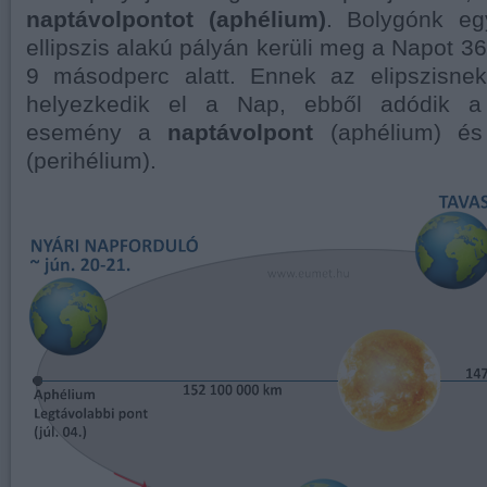
naptávolpontot (aphélium)
. Bolygónk eg
ellipszis alakú pályán kerüli meg a Napot 3
9 másodperc alatt. Ennek az elipszisn
helyezkedik el a Nap, ebből adódik a k
esemény a
naptávolpont
(aphélium) é
(perihélium).