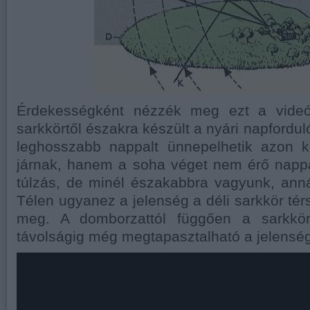
Érdekességként nézzék meg ezt a videó
sarkkörtől északra készült a nyári napfordul
leghosszabb nappalt ünnepelhetik azon k
járnak, hanem a soha véget nem érő nappa
túlzás, de minél északabbra vagyunk, annál
Télen ugyanez a jelenség a déli sarkkör tér
meg. A domborzattól függően a sarkkö
távolságig még megtapasztalható a jelenség