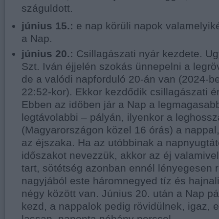
száguldott.
június 15.:
e nap körüli napok valamelyik
a Nap.
június 20.:
Csillagászati nyár kezdete. Ug
Szt. Iván éjjelén szokás ünnepelni a legrö
de a valódi napforduló 20-án van (2024-b
22:52-kor). Ekkor kezdődik csillagászati 
Ebben az időben jár a Nap a legmagasabb
legtávolabbi – pályán, ilyenkor a leghoss
(Magyarországon közel 16 órás) a nappal,
az éjszaka. Ha az utóbbinak a napnyugtátó
időszakot nevezzük, akkor az éj valamivel
tart, sötétség azonban ennél lényegesen r
nagyjából este háromnegyed tíz és hajna
négy között van. Június 20. után a Nap pá
kezd, a nappalok pedig rövidülnek, igaz, e