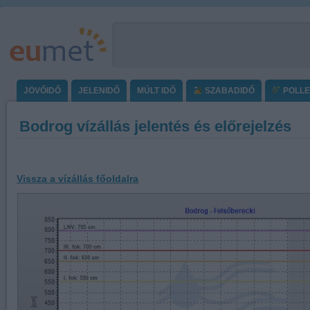
JÖVŐIDŐ
JELENIDŐ
MÚLT IDŐ
SZABADIDŐ
POLL
Bodrog vízállás jelentés és előrejelzés
Vissza a vízállás főoldalra