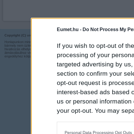
Eumet.hu -
Do Not Process My Per
Copyright (C)
www.eumet.hu Minden jog fenntartva.
Impresszum
Honlapunkon minden információ szabadon és ingyen használható,
Kapcsolat
If you wish to opt-out of the
bármely nem üzleti tevékenységhez a forrás pontos megjelölésével,
hivatkozás elhelyezésével. Részeinek más honlapra történő
Adatvédelmi t
átmásolásához viszont nem járulunk hozzá, illetve írásos
processing of your personal
engedélyhez kötjük.
targeted advertising by us
section to confirm your sel
opt-out request is proces
interest-based ads based o
us or personal information d
your opt-out. You may separ
disclosure of your personal
IAB’s list of downstream pa
Personal Data Processing Opt Outs