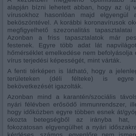
alapján bízni lehetett abban, hogy az új v
vírusokhoz hasonlóan majd elgyengül 
beköszöntével. A korábbi koronavírusok o
megfigyelhető szezonalitás tapasztalatai
Azonban a friss tapasztalatok már pes
festenek. Egyre több adat lát napvilágo
hőmérséklet emelkedése nem befolyásolja 
vírus terjedési képességét, mint várták.
A fenti térképen is látható, hogy a jelenl
területeken (déli félteke) is egyr
bekövetkezését igazolták.
Azonban mind a karantén/szociális távol
nyári félévben erősödő immunrendszer, il
hogy időközben egyre többen esnek át/gyóg
okozta betegségből az irányba hat,
fokozatosan elgyengülhet a nyári időszak
kérdéses, számos, egyenlőre nem ismeret