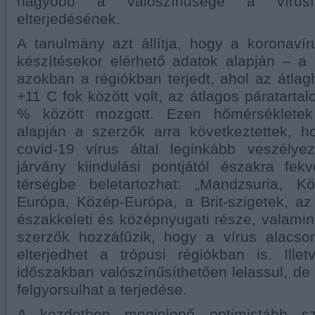
nagyobb a valószínűsége a vírusfe
elterjedésének.
A tanulmány azt állítja, hogy a koronaví
készítésekor elérhető adatok alapján – a
azokban a régiókban terjedt, ahol az átla
+11 C fok között volt, az átlagos páratarta
% között mozgott. Ezen hőmérsékletek
alapján a szerzők arra következtettek, 
covid-19 vírus által leginkább veszélyez
járvány kiindulási pontjától északra fek
térségbe beletartozhat: „Mandzsuria, Kö
Európa, Közép-Európa, a Brit-szigetek, a
északkeleti és középnyugati része, valamint
szerzők hozzáfűzik, hogy a vírus alacso
elterjedhet a trópusi régiókban is. Ille
időszakban valószínűsíthetően lelassul, de
felgyorsulhat a terjedése.
A kezdetben megjelenő optimistább sz