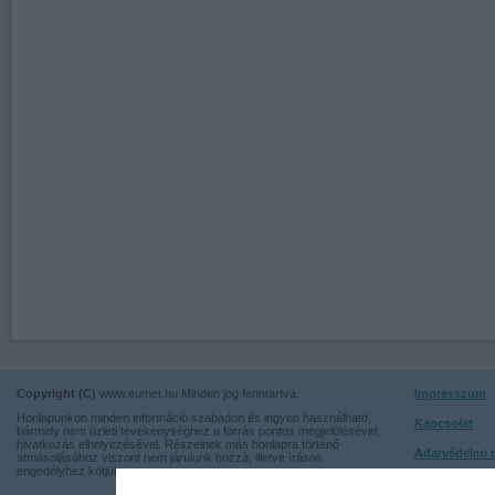
Copyright (C)
www.eumet.hu Minden jog fenntartva.
Impresszum
Honlapunkon minden információ szabadon és ingyen használható,
Kapcsolat
bármely nem üzleti tevékenységhez a forrás pontos megjelölésével,
hivatkozás elhelyezésével. Részeinek más honlapra történő
Adatvédelmi t
átmásolásához viszont nem járulunk hozzá, illetve írásos
engedélyhez kötjük.