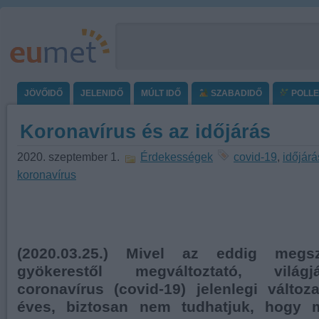
JÖVŐIDŐ
JELENIDŐ
MÚLT IDŐ
SZABADIDŐ
POLL
Koronavírus és az időjárás
2020. szeptember 1.
Érdekességek
covid-19
,
időjárá
koronavírus
(2020.03.25.) Mivel az eddig megsz
gyökerestől megváltoztató, világ
coronavírus (covid-19) jelenlegi válto
éves, biztosan nem tudhatjuk, hogy m