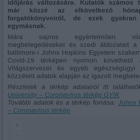
időjárás változására. Kutatók számos 
már közzé az elkövetkező hónap
forgatókönyveiről, de ezek gyakran
egymásnak.
Mára sajnos egyértelműen vil
megbetegedéseket és szedi áldozatait a 
baltimore-i Johns Hopkins Egyetem szakembe
Covid-19 térképen nyomon követhető 
Világszervezet és egyéb egészségügyi s
közzétett adatok alapján az igazolt megbe
Részletek a térkép adatairól itt találhat
University – Coronavírus térkép GYIK
További adatok és a térkép forrása:
Johns 
– Coronavírus térkép