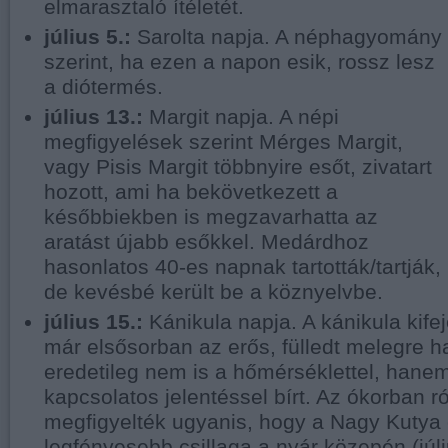
elmarasztaló ítéletét.
július 5.:
Sarolta napja. A néphagyomány
szerint, ha ezen a napon esik, rossz lesz
a diótermés.
július 13.:
Margit napja. A népi
megfigyelések szerint Mérges Margit,
vagy Pisis Margit többnyire esőt, zivatart
hozott, ami ha bekövetkezett a
későbbiekben is megzavarhatta az
aratást újabb esőkkel. Medárdhoz
hasonlatos 40-es napnak tartották/tartják,
de kevésbé került be a köznyelvbe.
július 15.:
Kánikula napja. A kánikula kif
már elsősorban az erős, fülledt melegre h
eredetileg nem is a hőmérséklettel, hanem
kapcsolatos jelentéssel bírt. Az ókorban r
megfigyelték ugyanis, hogy a Nagy Kutya 
legfényesebb csillaga a nyár közepén (júl