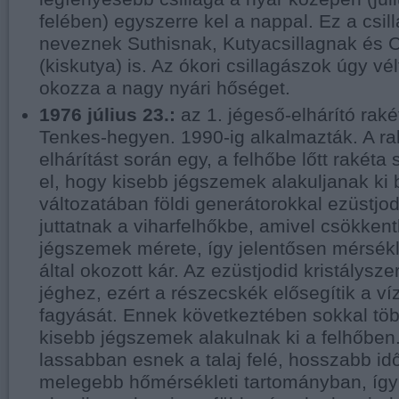
felében) egyszerre kel a nappal. Ez a csill
neveznek Suthisnak, Kutyacsillagnak és 
(kiskutya) is. Az ókori csillagászok úgy vél
okozza a nagy nyári hőséget.
1976 július 23.:
az 1. jégeső-elhárító raké
Tenkes-hegyen. 1990-ig alkalmazták. A ra
elhárítást során egy, a felhőbe lőtt rakéta 
el, hogy kisebb jégszemek alakuljanak k
változatában földi generátorokkal ezüstjo
juttatnak a viharfelhőkbe, amivel csökkent
jégszemek mérete, így jelentősen mérsékl
által okozott kár. Az ezüstjodid kristálysz
jéghez, ezért a részecskék elősegítik a v
fagyását. Ennek következtében sokkal töb
kisebb jégszemek alakulnak ki a felhőben
lassabban esnek a talaj felé, hosszabb idő
melegebb hőmérsékleti tartományban, így 