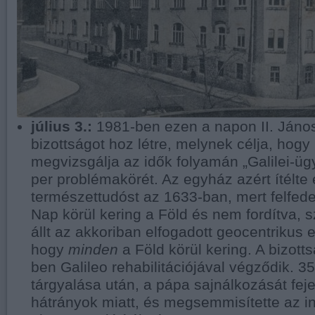
július 3.:
1981-ben ezen a napon II. Jáno
bizottságot hoz létre, melynek célja, hog
megvizsgálja az idők folyamán „Galilei-üg
per problémakörét. Az egyház azért ítélte 
természettudóst az 1633-ban, mert felfede
Nap körül kering a Föld és nem fordítva, 
állt az akkoriban elfogadott geocentrikus e
hogy
minden
a Föld körül kering. A bizot
ben Galileo rehabilitációjával végződik. 35
tárgyalása után, a pápa sajnálkozását fejezt
hátrányok miatt, és megsemmisítette az in