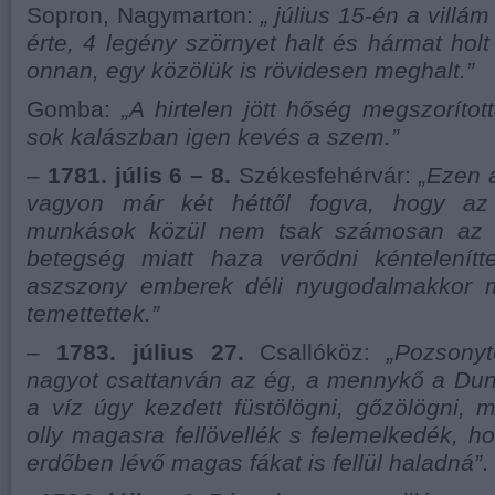
Sopron, Nagymarton:
„ július 15-én a villá
érte, 4 legény szörnyet halt és hármat holt
onnan, egy közölük is rövidesen meghalt.”
Gomba:
„A hirtelen jött hőség megszoríto
sok kalászban igen kevés a szem.”
–
1781. júlis 6 – 8.
Székesfehérvár:
„Ezen a
vagyon már két héttől fogva, hogy az a
munkások közül nem tsak számosan az h
betegség miatt haza verődni kéntelenít
aszszony emberek déli nyugodalmakkor m
temettettek.”
–
1783. július 27.
Csallóköz:
„Pozsonyt
nagyot csattanván az ég, a mennykő a Dun
a víz úgy kezdett füstölögni, gőzölögni, m
olly magasra fellövellék s felemelkedék, ho
erdőben lévő magas fákat is fellül haladná”
.