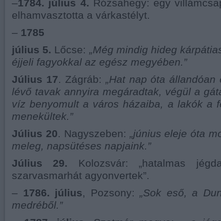
–
1784. július 4.
Rózsahegy: egy villámcsap
elhamvasztotta a várkastélyt.
–
1785
július 5.
Lőcse:
„Még mindig hideg kárpátias
éjjeli fagyokkal az egész megyében.”
Július 17
. Zágráb:
„Hat nap óta állandóan
lévő tavak annyira megáradtak, végül a gá
víz benyomult a város házaiba, a lakók a 
menekültek.”
Július 20
. Nagyszeben:
„június eleje óta 
meleg, napsütéses napjaink.”
Július 29.
Kolozsvár: „hatalmas jégda
szarvasmarhát agyonvertek”.
–
1786. július
, Pozsony:
„Sok eső, a Duna
medréből.”