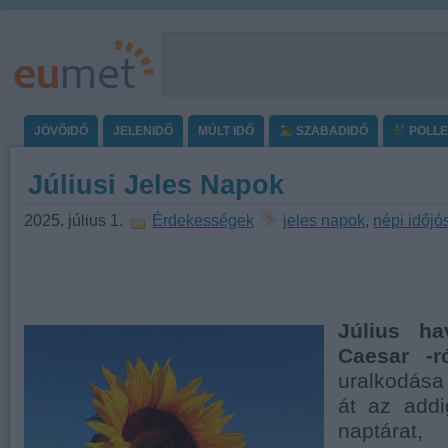
JÖVŐIDŐ
JELENIDŐ
MÚLT IDŐ
SZABADIDŐ
POLL
Júliusi Jeles Napok
2025. július 1.
Érdekességek
jeles napok
,
népi időjó
Július ha
Caesar -r
uralkodása
át az addi
naptárat