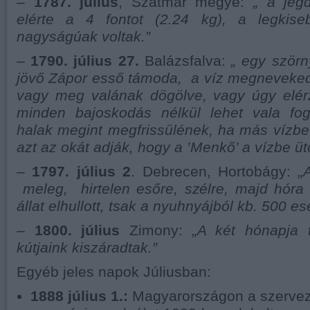
–
1787. július
, Szatmár megye:
„ a jég
elérte a 4 fontot (2.24 kg), a legkise
nagyságúak voltak.”
–
1790. július 27.
Balázsfalva:
„ egy ször
jövő Zápor esső támoda, a víz megneveke
vagy meg valának dögölve, vagy úgy elé
minden bajoskodás nélkül lehet vala fo
halak megint megfrissülének, ha más vízbe t
azt az okát adják, hogy a ’Menkő’ a vízbe ütö
–
1797. július 2
. Debrecen, Hortobágy:
„
meleg, hirtelen esőre, szélre, majd hóra v
állat elhullott, tsak a nyuhnyájból kb. 500 ese
–
1800. július
Zimony:
„A két hónapja t
kútjaink kiszáradtak.”
Egyéb jeles napok Júliusban:
1888 július 1.:
Magyarországon a szerveze