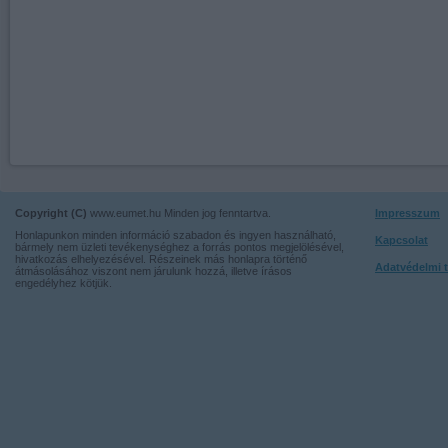
Copyright (C)
www.eumet.hu Minden jog fenntartva.
Impresszum
Honlapunkon minden információ szabadon és ingyen használható,
Kapcsolat
bármely nem üzleti tevékenységhez a forrás pontos megjelölésével,
hivatkozás elhelyezésével. Részeinek más honlapra történő
Adatvédelmi t
átmásolásához viszont nem járulunk hozzá, illetve írásos
engedélyhez kötjük.