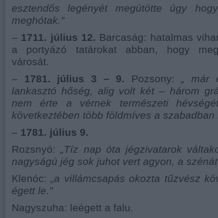
esztendős legényét megütötte úgy hogy 
meghótak.”
–
1711. július 12.
Barcaság: hatalmas viha
a portyázó tatárokat abban, hogy meg
városát.
–
1781. július 3 – 9.
Pozsony:
„ már 
lankasztó hőség, alig volt két – három grá
nem érte a vérnek természeti hévségé
következtében több földmíves a szabadban h
–
1781. július 9.
Rozsnyó:
„Tíz nap óta jégzivatarok váltak
nagyságú jég sok juhot vert agyon, a szénát 
Klenóc:
„a villámcsapás okozta tűzvész kö
égett le.”
Nagyszuha: leégett a falu.