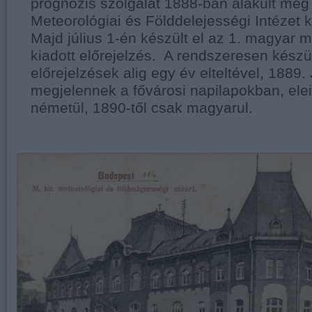
prognózis szolgálat 1888-ban alakult me
Meteorológiai és Földdelejességi Intézet k
Majd július 1-én készült el az 1. magyar m
kiadott előrejelzés. A rendszeresen készü
előrejelzések alig egy év elteltével, 1889. 
megjelennek a fővárosi napilapokban, ele
németül, 1890-től csak magyarul.