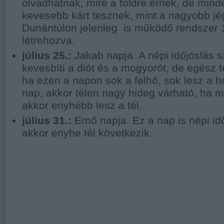
olvadhatnak, mire a földre érnek, de min
kevesebb kárt tesznek, mint a nagyobb jé
Dunántúlon jelenleg is működő rendszer 1
létrehozva.
július 25.:
Jakab napja. A népi időjóslás s
kevesbíti a diót és a mogyorót, de egész té
ha ezen a napon sok a felhő, sok lesz a h
nap, akkor télen nagy hideg várható, ha me
akkor enyhébb lesz a tél.
július 31.:
Ernő napja. Ez a nap is népi id
akkor enyhe tél következik.