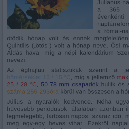
Julianus-n
a 365 n
évenként
naptárrefo
a római-na
ötödik hónap volt és ennek megfelelően l
Quintilis („ötös”) volt a hónap neve. Ősi 
Áldás hava, míg a népi kalendárium Sze
nevezi.
Az éghajlati statisztikák szerint a 
hőmérséklet 13 / 15 °C
, míg a jellemző
max
25 / 28 °C
,
50-78 mm csapadék
hullik és
száma 255-293óra
körül van összesen a hó
Július a nyaralók kedvence. Néha ugy
hűvösebb periódusok, általában azonban il
legmelegebb, tartósan napos, száraz idő, me
meg egy-egy heves vihar. Ezekről napjai