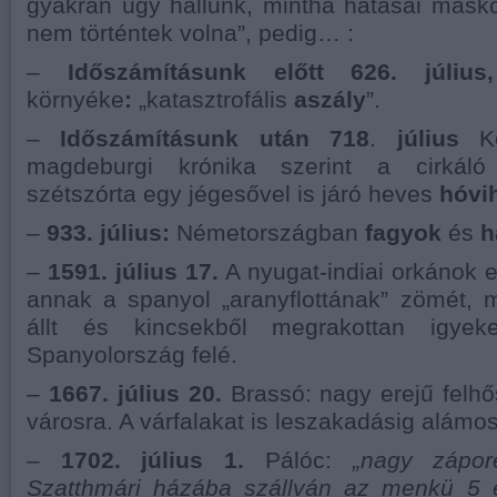
gyakran úgy hallunk, mintha hatásai más
nem történtek volna”, pedig… :
–
Időszámításunk előtt 626. júliu
környéke
:
„katasztrofális
aszály
”.
–
Időszámításunk után 718
.
július
K
magdeburgi krónika szerint a cirkáló 
szétszórta egy jégesővel is járó heves
hóvih
–
933. július:
Németországban
fagyok
és
h
–
1591. július 17.
A nyugat-indiai orkánok e
annak a spanyol „aranyflottának” zömét, m
állt és kincsekből megrakottan igyek
Spanyolország felé.
–
1667. július 20.
Brassó: nagy erejű felh
városra. A várfalakat is leszakadásig alámos
–
1702. július 1.
Pálóc:
„nagy zápor
Szatthmári házába szállván az menkü 5 e