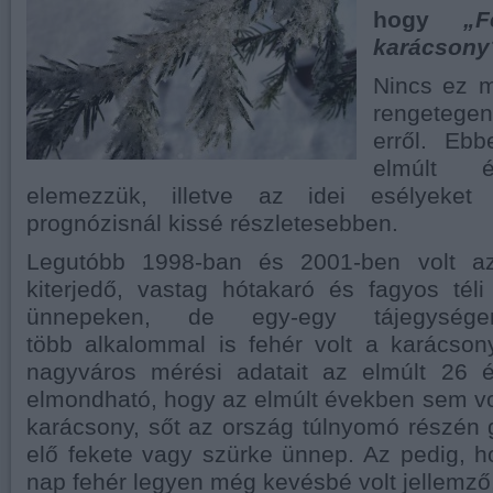
hogy
„
karácsony
Nincs ez 
rengetegen
erről. Eb
elmúlt é
elemezzük, illetve az idei esélyeket 
prognózisnál kissé részletesebben.
Legutóbb 1998-ban és 2001-ben volt a
kiterjedő, vastag hótakaró és fagyos tél
ünnepeken, de egy-egy tájegység
több alkalommal is fehér volt a karácsony
nagyváros mérési adatait az elmúlt 26 
elmondható, hogy az elmúlt években sem vol
karácsony, sőt az ország túlnyomó részén 
elő fekete vagy szürke ünnep. Az pedig, 
nap fehér legyen még kevésbé volt jellemző