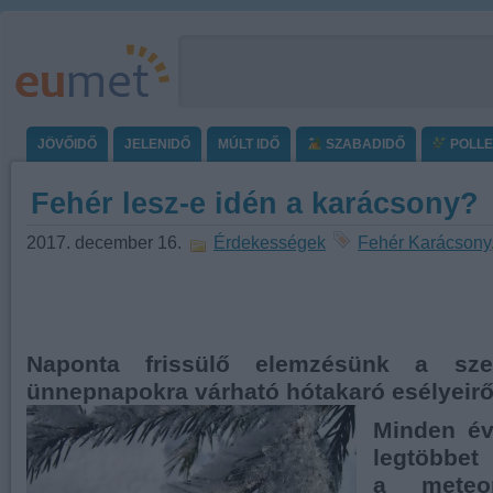
JÖVŐIDŐ
JELENIDŐ
MÚLT IDŐ
SZABADIDŐ
POLL
Fehér lesz-e idén a karácsony?
2017. december 16.
Érdekességek
Fehér Karácsony
Naponta frissülő elemzésünk a sze
ünnepnapokra várható hótakaró esélyeirő
Minden év
legtöbbet
a meteor