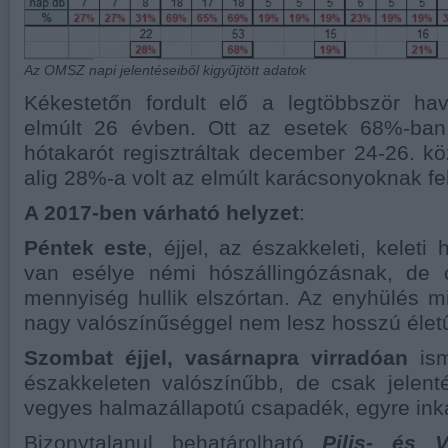
Az OMSZ napi jelentéseiből kigyűjtött adatok
Kékestetőn fordult elő a legtöbbször h
elmúlt 26 évben. Ott az esetek 68%-ban
hótakarót regisztráltak december 24-26. kö
alig 28%-a volt az elmúlt karácsonyoknak fe
A 2017-ben várható helyzet
:
Péntek este
, éjjel, az északkeleti, keleti
van esélye némi hószállingózásnak, de c
mennyiség hullik elszórtan. Az enyhülés mi
nagy valószínűséggel nem lesz hosszú élet
Szombat éjjel, vasárnapra virradóan
ism
északkeleten valószínűbb, de csak jelenté
vegyes halmazállapotú csapadék, egyre ink
Bizonytalanul behatárolható
Pilis- és V