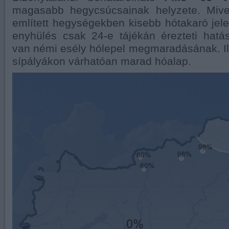
magasabb hegycsúcsainak helyzete. Mive
említett hegységekben kisebb hótakaró jele
enyhülés csak 24-e tájékán érezteti hatá
van némi esély hólepel megmaradásának. Il
sípályákon várhatóan marad hóalap.