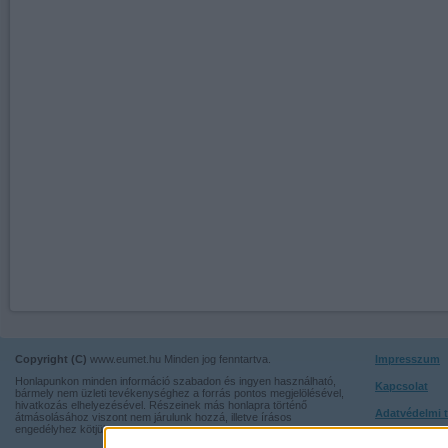
Copyright (C)
www.eumet.hu Minden jog fenntartva.
Impresszum
Honlapunkon minden információ szabadon és ingyen használható,
Kapcsolat
bármely nem üzleti tevékenységhez a forrás pontos megjelölésével,
hivatkozás elhelyezésével. Részeinek más honlapra történő
Adatvédelmi t
átmásolásához viszont nem járulunk hozzá, illetve írásos
engedélyhez kötjük.