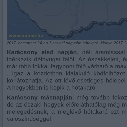
2017. december 24-én 1 cm-nél nagyobb hótakaró (kiadva:2017.12
Karácsony első napján
, déli áramlással
ígérkezik délnyugat felől. Az északkeleti, 
már több fokkal fagypont fölé várható a m
, igaz a kezdetben kialakuló ködfelhőzet
korlátozhatja. Az ott lévő esetleges hólepe
A hegyekben is kopik a hótakaró.
Karácsony másnapján
, még tovább fokoz
de az északi hegyek előreláthatólag még mi
melegedésnek, a meglévő hótakaró ezt m
valószínűséggel.