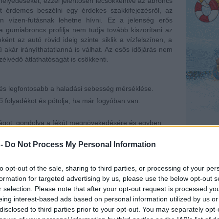
mélyedéseket, ezzel jelentősen lecsökkentve az abroncs
Itt érdemes beszélni egy érdekes szakkifejezésről, az
n vízen-futásnak lehetne hívni. Ez a jelenség erős
 a gumiabroncs profilja nem tudja tovább kiszorítani az
ént az autó rövid ideig szinte siklik a vízfelszínen, a
akár irányíthatatlanná is válhat. Az esős időjárás nem
élvédő átláthatóságát is csökkenti.
 és legfontosabb a haladási sebesség mérséklése.
ő folyadékot és pótolja, ha már fogyóban van.
lságot, gondolva a fékút megnövekedésére és egyben
verődő víz és sár átláthatatlanná tegye a szélvédőt.
 -
Do Not Process My Personal Information
sa a kormányt egyenesen irányban és fékezés helyett
úl alacsony gumiabroncsnyomás és a nem megfelelő
s kialakulását. Ezért gondoskodjon arról, hogy az
to opt-out of the sale, sharing to third parties, or processing of your per
broncsai.
formation for targeted advertising by us, please use the below opt-out s
szélén összegyűlt esővizet sokszor fröcskölik a
r selection. Please note that after your opt-out request is processed y
eing interest-based ads based on personal information utilized by us or
disclosed to third parties prior to your opt-out. You may separately opt-