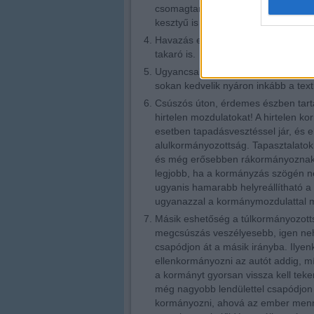
csomagtartóba. Aki pedig már próbá
kesztyű is „aranyat ér”, ezért azt is
Havazás esetén hasznos kellék lehe
takaró is.
Ugyancsak fontos kellék a gumi hótá
sokan kedvelik nyáron inkább a text
Csúszós úton, érdemes észben tarta
hirtelen mozdulatokat! A hirtelen ko
esetben tapadásvesztéssel jár, és e
alulkormányozottság. Tapasztalatok 
és még erősebben rákormányoznak, p
legjobb, ha a kormányzás szögén ne
ugyanis hamarabb helyreállítható a 
ugyanazzal a kormánymozdulattal má
Másik eshetőség a túlkormányozotts
megcsúszás veszélyesebb, igen ne
csapódjon át a másik irányba. Ilyen
ellenkormányozni az autót addig, m
a kormányt gyorsan vissza kell teke
még nagyobb lendülettel csapódjon k
kormányozni, ahová az ember menni ak