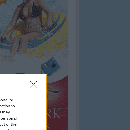
sonal or
ection to
ou may
 personal
out of the