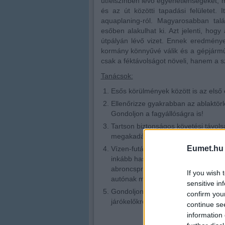
útfelszínben lévő egyenetlenségeket, 
és az út közötti tapadási felületet. 
aquaplaning-ról. Magyarosabban talá
esőben alakulhat ki. Azt jelenti, hogy
útpályán lévő vizet. Ennek eredmények
kormány könnyűvé válik és a gépjármű 
csak a féktávolságot növeli, hanem a sz
Tanácsok:
Esős körülmények között is az első
Ellenőrizze gyakrabban az ablaktörl
Gondoljon a fagyállóságra is!
Tartson biztonságos követési távo
megakadályozva, hogy a túl sok, fel
Eumet.hu
Vízen-futás kialakulása esetén tart
inkább használja a kuplungot. A t
abroncsprofil elősegíti a vízen-futá
If you wish 
autónak megfelelőek legyenek az a
sensitive in
Gondoljon a gyalogosokra is! Az út 
confirm you
járókelőkre az óvatlan autósok.
continue se
information 