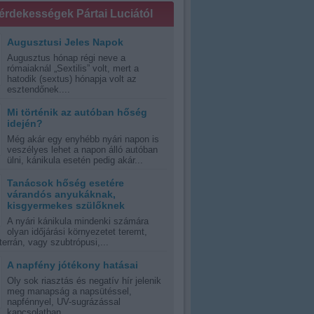
 érdekességek Pártai Luciától
Augusztusi Jeles Napok
Augusztus hónap régi neve a
rómaiaknál „Sextilis” volt, mert a
hatodik (sextus) hónapja volt az
esztendőnek....
Mi történik az autóban hőség
idején?
Még akár egy enyhébb nyári napon is
veszélyes lehet a napon álló autóban
ülni, kánikula esetén pedig akár...
Tanácsok hőség esetére
várandós anyukáknak,
kisgyermekes szülőknek
A nyári kánikula mindenki számára
olyan időjárási környezetet teremt,
errán, vagy szubtrópusi,...
A napfény jótékony hatásai
Oly sok riasztás és negatív hír jelenik
meg manapság a napsütéssel,
napfénnyel, UV-sugrázással
kapcsolatban,...