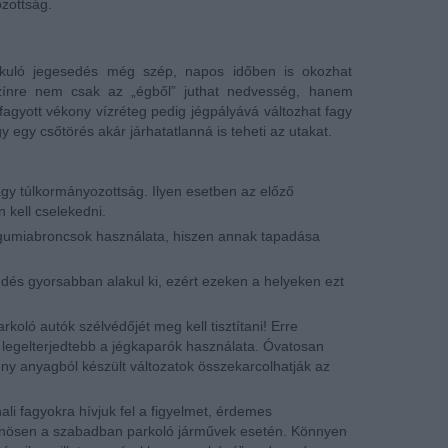
ozottság.
lakuló jegesedés még szép, napos időben is okozhat
lszínre nem csak az „égből” juthat nedvesség, hanem
 fagyott vékony vízréteg pedig jégpályává változhat fagy
 egy csőtörés akár járhatatlanná is teheti az utakat.
vagy túlkormányozottság. Ilyen esetben az előző
 kell cselekedni.
li gumiabroncsok használata, hiszen annak tapadása
edés gyorsabban alakul ki, ezért ezeken a helyeken ezt
oló autók szélvédőjét meg kell tisztítani! Erre
legelterjedtebb a jégkaparók használata. Óvatosan
ny anyagból készült változatok összekarcolhatják az
i fagyokra hívjuk fel a figyelmet, érdemes
önösen a szabadban parkoló járművek esetén. Könnyen