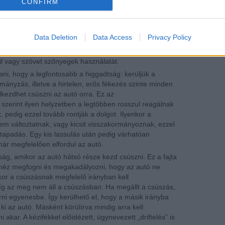
CONFIRM
lt havazásban hóláncot feltenni, az tudja, hogy egy
 tegyünk mellé.
t még egy lapát, egy kisebb seprű és egy jó meleg
Data Deletion
Data Access
Privacy Policy
lca, ami szinte minden autóban alapfelszereltség, de
il vagy szövet szőnyegek használatát.
ni, hogy a legfontosabb a higgadtság: kerüljük a
rmányzás, illetve a hirtelen, erős fékezés szinte minden
lkezdhet csúszni az autó orra. Ez az
szerint ilyen helyzetben a legtöbben rosszul reagálnak
edig ezzel tovább rontják a dolgot. Ilyenkor a
m változtatnak, vagy kicsit visszakormányoznak, ezzel
tapadás. Egy kis lassulás után pedig várhatóan
r megfelelően elfordul az autó.
ág, amikor az autó hátsó része kezd csúszni. Ez a fajta
héz megfogni és megakadályozni, hogy az autó ne
kor a csúszásnak megfelelő irányban kell
íg az meg nem áll a csúszásban. Ha megállt a csúszás,
rni egyenesbe. Így kerülhető el, hogy a másik irányba
i az autó. Másként körülírva mindig arra kell
ar. A kézifékkel előidézett, úgynevezett „driftelés” is