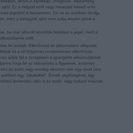
 réseiben, illetve a zárakban „megbúvó” nedvesség
 ajtót. Ez a helyzet esőt vagy havazást követő erős
emes jégoldót is beszerezni. De ne az autóban tárolja,
 mert a befagyott ajtót nem tudja kinyitni azzal a
e, ha már sikerült körülötte feloldani a jeget, mert a
álhatatlanná válik.
se fel autóját. Ellenőrizze az akkumulátor állapotát,
yadékkal és a tél folyamán rendszeresen ellenőrizze
an adják fel a szolgálatot a gyengébb akkumulátorok.
lyenre hívja fel az előrejelzés a figyelmet, érdemes
ratni az autót vagy esetleg elmenni vele egy rövid útra.
 autóban egy „bikakábel”. Ennek segítségével, egy
indítani lemerülés után is az autót, vagy tudunk másnak