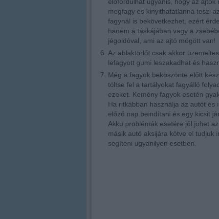
előfordulhat ugyanis, hogy az ajtók
megfagy és kinyithatatlanná teszi az
fagynál is bekövetkezhet, ezért érd
hanem a táskájában vagy a zsebében,
jégoldóval, ami az ajtó mögött van!
Az ablaktörlőt csak akkor üzemeltess
lefagyott gumi leszakadhat és haszn
Még a fagyok beköszönte előtt készít
töltse fel a tartályokat fagyálló fol
ezeket. Kemény fagyok esetén gyakr
Ha ritkábban használja az autót és i
előző nap beindítani és egy kicsit já
Akku problémák esetére jól jöhet az
másik autó aksijára kötve el tudjuk 
segíteni ugyanilyen esetben.