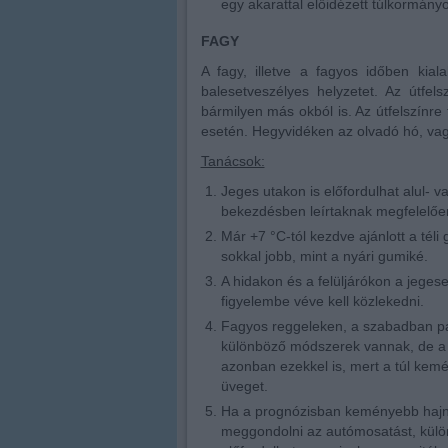
egy akarattal előidézett túlkormány
FAGY
A fagy, illetve a fagyos időben kia
balesetveszélyes helyzetet. Az útfe
bármilyen más okból is. Az útfelszínre
esetén. Hegyvidéken az olvadó hó, vagy
Tanácsok:
Jeges utakon is előfordulhat alul- 
bekezdésben leírtaknak megfelelően
Már +7 °C-tól kezdve ajánlott a té
sokkal jobb, mint a nyári gumiké.
A hidakon és a felüljárókon a jeges
figyelembe véve kell közlekedni.
Fagyos reggeleken, a szabadban park
különböző módszerek vannak, de a 
azonban ezekkel is, mert a túl kemé
üveget.
Ha a prognózisban keményebb hajnal
meggondolni az autómosatást, kül