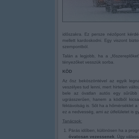
időszakra. Ez persze nézőpont kérdé
mellett kardoskodni. Egy viszont bizto
szempontból.
Talán a legjobb, ha a „főszereplőket
tényezőket vesszük sorba.
KÖD
Az ősz beköszöntével az egyik legna
veszélyes tud lenni, mert hirtelen vál
bele az óvatlan autós egy sűrűbb 
ugrásszerűen, hanem a ködből kicsa
féktávolság is. Sőt ha a hőmérséklet a 
ez a nedvesség, ami az útfelületet is g
Tanácsok:
Párás időben, különösen ha a prognó
óvatosan vezessenek
. Úgy válas