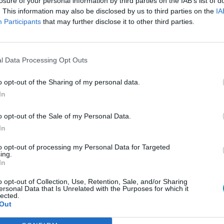
losure of your personal information by third parties on the IAB’s list of
. This information may also be disclosed by us to third parties on the
IA
Participants
that may further disclose it to other third parties.
rolt hatása lényegében megegyezik az esőével, csak
 még pár extra is. Havas latyakos úton a féktávolság
elentősen csökken. Könnyen alakul ki az aquaplaning-
ezetett vagy akár csak gyalogosan próbált közlekedni
l Data Processing Opt Outs
zinte lehetetlen megállni vagy kormányozni.
o opt-out of the Sharing of my personal data.
In
zélvédővel! Persze senki sem szereti tisztogatni az
eggelen, de ne elégedjünk meg a „lőrésekkel”, hiszen
etén gondoljon arra, hogy indulást követően a tiszta
o opt-out of the Sale of my Personal Data.
 lesz, ha a motorházat nem tisztítja meg. Ugyanez igaz a
In
kezéskor zúdul előre a hó.
to opt-out of processing my Personal Data for Targeted
 elmúlt években szerencsére már egyre többen veszik
ing.
sznosságát, de a költségek miatt sokan csak a
In
esznek, pedig nem csak üzleti fogás, mikor
e tanácsos a téli abroncsok felszerelése. A cserére
o opt-out of Collection, Use, Retention, Sale, and/or Sharing
t keríteni, hanem már jóval korábban. Általában már az
ersonal Data that Is Unrelated with the Purposes for which it
lected.
mikat, hiszen a téli abroncsok a gumikeverékük miatt már
Out
nak nyári változatuknál.
igazán jól jön a hólánc, ezért érdemes betenni a