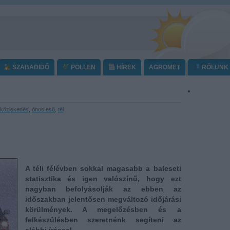
SZABADIDŐ
POLLEN
HÍREK
AGROMET
RÓLUNK
közlekedés
,
ónos eső
,
tél
A téli félévben sokkal magasabb a baleseti
statisztika és igen valószínű, hogy ezt
nagyban befolyásolják az ebben az
időszakban jelentősen megváltozó időjárási
körülmények. A megelőzésben és a
felkészülésben szeretnénk segíteni az