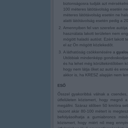
biztonságosra tudják azt mérsékeln
100 méteres látótávolság esetén n
méteres látótávolság esetén ne ha
alatti látótávolság esetén pedig a 
Amennyiben fel van szerelve autój
használata lakott területen nem en
mögött haladó autóst. Ezért lakott t
el az Ön mögött közlekedőt.
A láthatóság csökkenésére a
gyalog
Utóbbiak mindenképp gondoskodjanak 
és ha lehet még körültekintőbben kö
hogy nem látja őket az autó és enn
akkor is, ha KRESZ alapján nem len
ESŐ
Ősszel gyakoribbá válnak a csendes, 
útfelületen közismert, hogy megnő a
megállni. Száraz időben 50 km/óra se
viszont akár 80-100 métert is megtesz
befolyásolhatja a gumiabroncs min
közismert, hogy miért nő meg ennyire