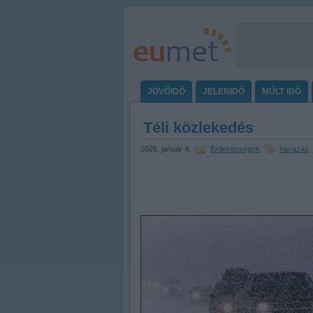
JÖVŐIDŐ
JELENIDŐ
MÚLT IDŐ
Téli közlekedés
2026. január 4.
Érdekességek
havazás
,