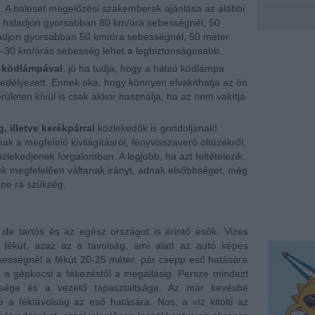
i. A baleset megelőzési szakemberek ajánlása az alábbi:
e haladjon gyorsabban 80 km/óra sebességnél, 50
ladjon gyorsabban 50 km/óra sebességnél, 50 méter
20-30 km/órás sebesség lehet a legbiztonságosabb.
a
ködlámpával
, jó ha tudja, hogy a hátsó ködlámpa
gedélyezett. Ennek oka, hogy könnyen elvakíthatja az ön
erületen kívül is csak akkor használja, ha az nem vakítja
, illetve kerékpárral
közlekedők is gondoljanak!
a megfelelő kivilágításról, fényvisszaverő öltözékről,
zlekedjenek forgalomban. A legjobb, ha azt feltételezik,
ek megfelelően váltanak irányt, adnak elsőbbséget, még
ne rá szükség.
de tartós és az egész országot is érintő esők. Vizes
 fékút, azaz az a távolság, ami alatt az autó képes
bességnél a fékút 20-25 méter, pár csepp eső hatására
 a gépkocsi a fékezéstől a megállásig. Persze mindezt
ősége és a vezető tapasztaltsága. Az már kevésbé
 a féktávolság az eső hatására. Nos, a víz kitölti az