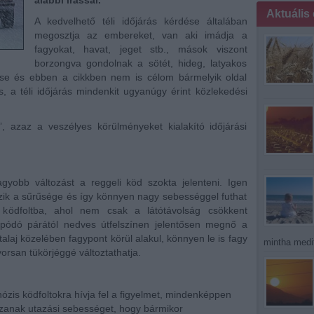
alábbi írással.
Aktuális
A kedvelhető téli időjárás kérdése általában
megosztja az embereket, van aki imádja a
fagyokat, havat, jeget stb., mások viszont
borzongva gondolnak a sötét, hideg, latyakos
se és ebben a cikkben nem is célom bármelyik oldal
s, a téli időjárás mindenkit ugyanúgy érint közlekedési
”, azaz a veszélyes körülményeket kialakító időjárási
gyobb változást a reggeli köd szokta jelenteni. Igen
tozik a sűrűsége és így könnyen nagy sebességgel futhat
ködfoltba, ahol nem csak a látótávolság csökkent
pódó párától nedves útfelszínen jelentősen megnő a
talaj közelében fagypont körül alakul, könnyen le is fagy
mintha medit
yorsan tükörjéggé változtathatja.
zis ködfoltokra hívja fel a figyelmet, mindenképpen
szanak utazási sebességet, hogy bármikor