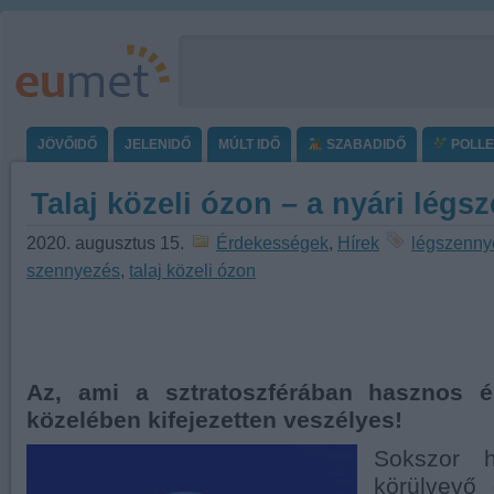
JÖVŐIDŐ
JELENIDŐ
MÚLT IDŐ
SZABADIDŐ
POLL
Talaj közeli ózon – a nyári lég
2020. augusztus 15.
Érdekességek
,
Hírek
légszenny
szennyezés
,
talaj közeli ózon
Az, ami a sztratoszférában hasznos é
közelében kifejezetten veszélyes!
Sokszor h
körülvevő