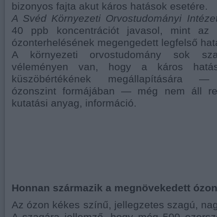
bizonyos fajta akut káros hatások esetére.
A Svéd Környezeti Orvostudományi Intéze
40 ppb koncentrációt javasol, mint az 
ózonterhelésének megengedett legfelső hat
A környezeti orvostudomány sok sz
véleményen van, hogy a káros hatás
küszöbértékének megállapítására —
ózonszint formájában — még nem áll ren
kutatási anyag, információ.
Honnan származik a megnövekedett ózon
Az ózon kékes színű, jellegzetes szagú, n
A szagára jellemző, hogy még 500 ezersze