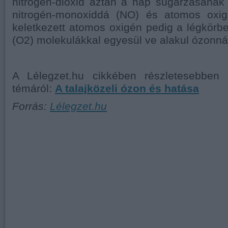
nitrogén-dioxid aztán a nap sugárzásának
nitrogén-monoxiddá (NO) és atomos oxig
keletkezett atomos oxigén pedig a légkörbe
(O2) molekulákkal egyesül ve alakul ózonná
A Lélegzet.hu cikkében részletesebben 
témáról:
A talajközeli ózon és hatása
Forrás:
Lélegzet.hu