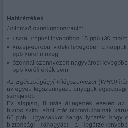
Határértékek
Jellemző ózonkoncentráció:
tiszta, trópusi levegőben 15 ppb (30 mg/m 3
közép-európai vidéki levegőben a nappali
ppb körül mozog;
ózonnal szennyezett nagyvárosi levegőbe
ppb körüli érték sem.
Az Egészségügyi Világszervezet (WHO)
irá
az egyes légszennyező anyagok egészségi 
szintjeiről.
Ez alapján, 8 órás átlagérték esetén az
biztos szint, ahol már előfordulhatnak ká
60 ppb. Ugyanakkor hangsúlyozták, hogy e
biztonsági ráhagyást a legérzékenyeb