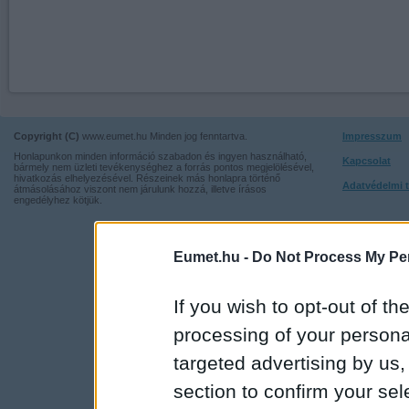
Copyright (C)
www.eumet.hu Minden jog fenntartva.
Impresszum
Honlapunkon minden információ szabadon és ingyen használható,
Kapcsolat
bármely nem üzleti tevékenységhez a forrás pontos megjelölésével,
hivatkozás elhelyezésével. Részeinek más honlapra történő
Adatvédelmi t
átmásolásához viszont nem járulunk hozzá, illetve írásos
engedélyhez kötjük.
Eumet.hu -
Do Not Process My Per
If you wish to opt-out of the
processing of your personal
targeted advertising by us
section to confirm your sel