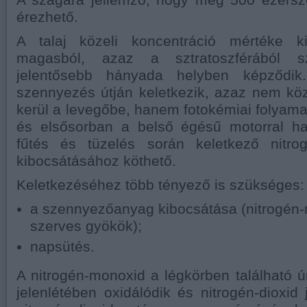
érezhető.
A talaj közeli koncentráció mértéke 
magasból, azaz a sztratoszférából 
jelentősebb hányada helyben képződik
szennyezés útján keletkezik, azaz nem kö
kerül a levegőbe, hanem fotokémiai folyamat
és elsősorban a belső égésű motorral haj
fűtés és tüzelés során keletkező nitro
kibocsátásához köthető.
Keletkezéséhez több tényező is szükséges:
a szennyezőanyag kibocsátása (nitrogén
szerves gyökök);
napsütés.
A nitrogén-monoxid a légkörben található 
jelenlétében oxidálódik és nitrogén-dioxid 