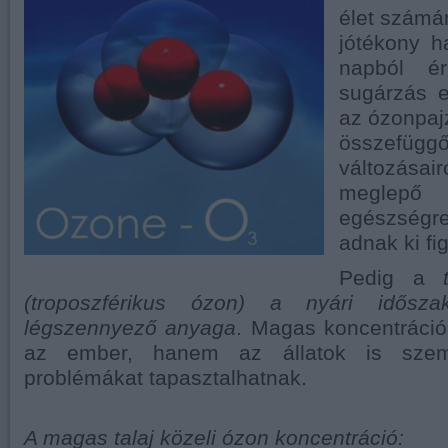
élet számá
jótékony ha
napból é
sugárzás eg
az ózonpaj
összefüg
változása
meglepő
egészségr
adnak ki fi
Pedig a
t
(troposzférikus ózon) a nyári idősza
légszennyező anyaga
. Magas koncentráci
az ember, hanem az állatok is szemirr
problémákat tapasztalhatnak.
A magas talaj közeli ózon koncentráció: