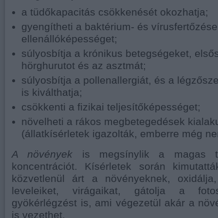
a tüdőkapacitás csökkenését okozhatja;
gyengítheti a baktérium- és vírusfertőzés
ellenállóképességet;
súlyosbítja a krónikus betegségeket, első
hörghurutot és az asztmát;
súlyosbítja a pollenallergiát, és a légzősz
is kiválthatja;
csökkenti a fizikai teljesítőképességet;
növelheti a rákos megbetegedések kialak
(állatkísérletek igazolták, emberre még nem
A növények
is megsínylik a magas ta
koncentrációt. Kísérletek során kimutat
közvetlenül árt a növényeknek, oxidálja,
leveleiket, virágaikat, gátolja a fot
gyökérlégzést is, ami végezetül akár a nö
is vezethet.