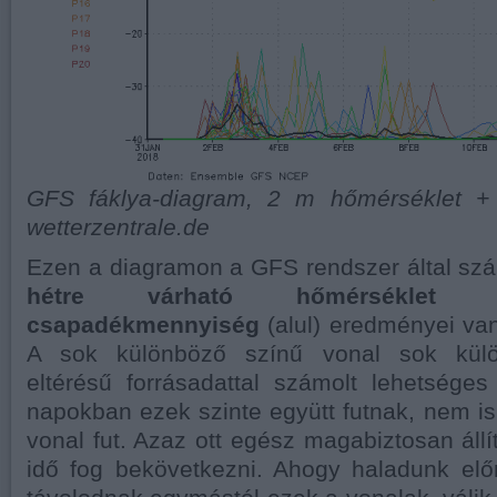
GFS fáklya-diagram, 2 m hőmérséklet + 
wetterzentrale.de
Ezen a diagramon a GFS rendszer által sz
hétre várható hőmérséklet
(fe
csapadékmennyiség
(alul) eredményei va
A sok különböző színű vonal sok külö
eltérésű forrásadattal számolt lehetsége
napokban ezek szinte együtt futnak, nem is 
vonal fut. Azaz ott egész magabiztosan állí
idő fog bekövetkezni. Ahogy haladunk elő