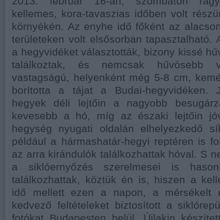
2013. február 16-án, szombaton ragy
kellemes, kora-tavaszias időben volt rés
környékén. Az enyhe idő főként az alacso
területeken volt elsősorban tapasztalható. 
a hegyvidéket választották, bizony kissé hű
találkoztak, és nemcsak hűvösebb v
vastagságú, helyenként még 5-8 cm, kemén
borította a tájat a Budai-hegyvidéken.
hegyek déli lejtőin a nagyobb besugárz
kevesebb a hó, míg az északi lejtőin jó
hegység nyugati oldalán elhelyezkedő sík
például a hármashatár-hegyi reptéren is f
az arra kirándulók találkozhattak hóval. S
a siklóernyőzés szerelmesei is hasonl
találkozhattak, köztük én is, hiszen a ke
idő mellett ezen a napon, a mérsékelt 
kedvező feltételeket biztosított a siklórep
fotókat Budapesten belül, Újlakin készíte