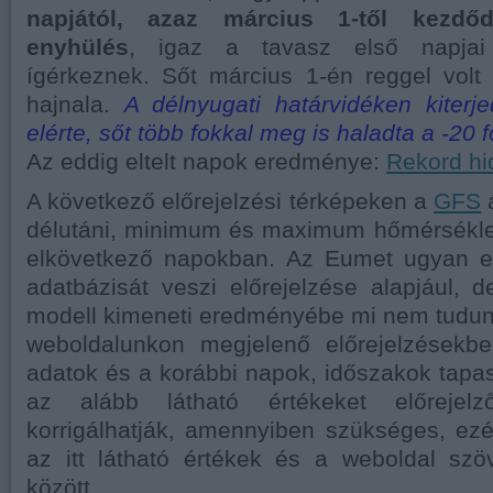
napjától, azaz március 1-től kezdő
enyhülés
, igaz a tavasz első napja
ígérkeznek. Sőt március 1-én reggel volt
hajnala.
A délnyugati határvidéken kiterje
elérte, sőt több fokkal meg is haladta a -20 
Az eddig eltelt napok eredménye:
Rekord h
A következő előrejelzési térképeken a
GFS
á
délutáni, minimum és maximum hőmérséklet
elkövetkező napokban. Az Eumet ugyan 
adatbázisát veszi előrejelzése alapjául,
modell kimeneti eredményébe mi nem tudunk
weboldalunkon megjelenő előrejelzésekbe
adatok és a korábbi napok, időszakok tapas
az alább látható értékeket előrejelz
korrigálhatják, amennyiben szükséges, ezé
az itt látható értékek és a weboldal szö
között.