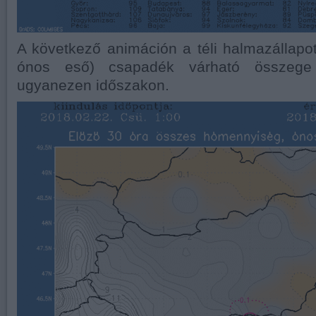
A következő animáción a téli halmazállapo
ónos eső) csapadék várható összege 
ugyanezen időszakon.