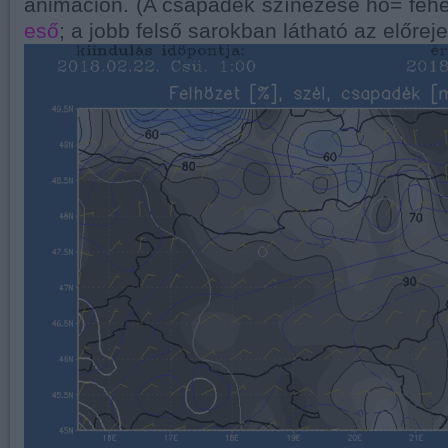
animáción. (A csapadék színezése hó= fehé
eső
; a jobb felső sarokban látható az előreje