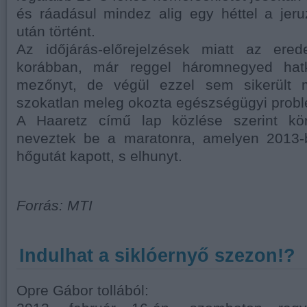
és ráadásul mindez alig egy héttel a jer
után történt.
Az időjárás-előrejelzések miatt az erede
korábban, már reggel háromnegyed hatko
mezőnyt, de végül ezzel sem sikerült 
szokatlan meleg okozta egészségügyi prob
A Haaretz című lap közlése szerint kör
neveztek be a maratonra, amelyen 2013-
hőgutát kapott, s elhunyt.
Forrás: MTI
Indulhat a siklóernyő szezon!?
Opre Gábor tollából: