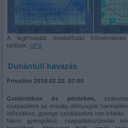
A legfrissebb modellfutás hőmérsékleti 
találják:
GFS
Dunántúli havazás
Frissítve 2018.02.22. 07:00
Csütörtökön és pénteken,
számotte
csapadékra az ország délnyugati harmadán
időszakos, gyenge szitálásokra van kilátás.
Némi gyengülést, csapadékszünetet köv