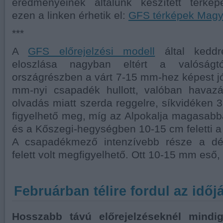
eredményeinek általunk készített térkép
ezen a linken érhetik el:
GFS térképek Magy
***
A
GFS előrejelzési modell
által keddr
eloszlása nagyban eltért a valóságtó
országrészben a várt 7-15 mm-hez képest j
mm-nyi csapadék hullott, valóban havaz
olvadás miatt szerda reggelre, síkvidéken 
figyelhető meg, míg az Alpokalja magasabba
és a Kőszegi-hegységben 10-15 cm feletti a
A csapadékmező intenzívebb része a dél
felett volt megfigyelhető. Ott 10-15 mm eső, 
Februárban télire fordul az időj
Hosszabb távú előrejelzéseknél mindi