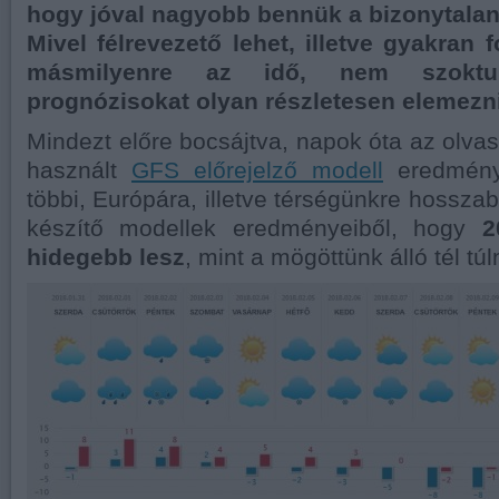
hogy jóval nagyobb bennük a bizonytala
Mivel félrevezető lehet, illetve gyakran
másmilyenre az idő, nem szoktu
prognózisokat olyan részletesen elemezni
Mindezt előre bocsájtva, napok óta az olvas
használt
GFS előrejelző modell
eredménye
többi, Európára, illetve térségünkre hosszab
készítő modellek eredményeiből, hogy
2
hidegebb lesz
, mint a mögöttünk álló tél t