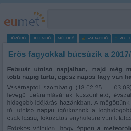
JÖVŐIDŐ
JELENIDŐ
MÚLT IDŐ
SZABADIDŐ
POLL
Erős fagyokkal búcsúzik a 2017/
Február utolsó napjaiban, majd még má
több napig tartó, egész napos fagy van h
Vasárnaptól szombatig (18.02.25. – 03.03)
levegő beáramlásának köszönhető, évszak
hidegebb időjárás hazánkban. A mögöttünk
tél utolsó napjai ígérkeznek a leghidege
csak lassú, fokozatos enyhülésre van kilátá
Érdekes véletlen, hogy éppen
a meteorol