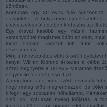
mutattak a hőmérők – a szervezők a verseny 
döntöttek.
Korábban egy 30 éves futó összeesett é
eszméletét. A helyszínen újraélesztették
életveszélyes állapotban kórházba szállított
Egy órával később egy másik, harminc
versenyzőnél megismétlődött az eset, maj
tucat hirtelen rosszul lett futót kell
részesíteniük.
Még a félbeszakítás előtt sikerült győztest h
kenyai Willian Kiprono érkezett a célba 2:
ezzel megnyerte a Tel-Aviv Marathon tizenöt
négymillió forintos) első díját.
A maratoni futást idén azért tervezték feb
nagy meleg előtt megrendezzék, de véletle
kifogni egy szokatlan hőhullámot. Pénteke
első idei nyáriasan meleg időjárás, a te
legalább 29 C fokos hőmérsékletet jósoltak