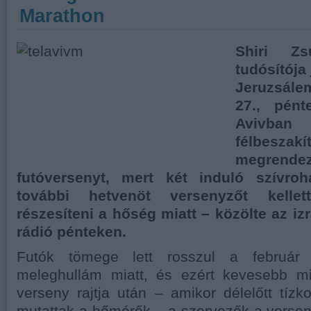
Marathon
Shiri Z
tudósítója 
Jeruzsále
27., pént
Avivba
félbeszak
megrende
futóversenyt, mert két induló szívro
további hetvenöt versenyzőt kellet
részesíteni a hőség miatt – közölte az izr
rádió pénteken.
Futók tömege lett rosszul a február 
meleghullám miatt, és ezért kevesebb m
verseny rajtja után – amikor délelőtt tíz