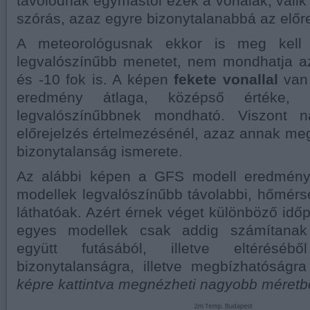
távolodnak egymástól ezek a vonalak, váli
szórás, azaz egyre bizonytalanabbá az előre
A meteorológusnak ekkor is meg kell 
legvalószínűbb menetet, nem mondhatja az
és -10 fok is. A képen
fekete vonallal
van 
eredmény átlaga, középső értéke
legvalószínűbbnek mondható. Viszont 
előrejelzés értelmezésénél, azaz annak m
bizonytalanság ismerete.
Az alábbi képen a GFS modell eredménye
modellek legvalószínűbb távolabbi, hőmérsék
láthatóak. Azért érnek véget különböző idő
egyes modellek csak addig számítanak
együtt futásából, illetve eltérés
bizonytalanságra, illetve megbízhatóságra
képre kattintva megnézheti nagyobb méretbe