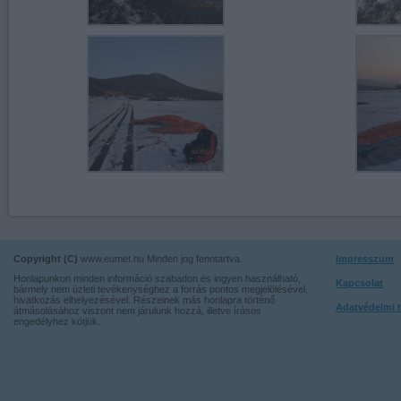
Copyright (C)
www.eumet.hu Minden jog fenntartva.
Impresszum
Honlapunkon minden információ szabadon és ingyen használható,
Kapcsolat
bármely nem üzleti tevékenységhez a forrás pontos megjelölésével,
hivatkozás elhelyezésével. Részeinek más honlapra történő
Adatvédelmi t
átmásolásához viszont nem járulunk hozzá, illetve írásos
engedélyhez kötjük.