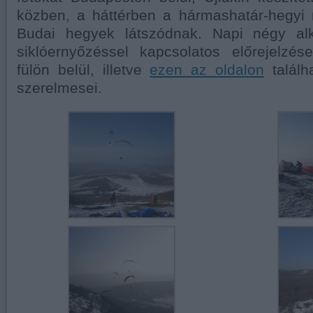
közben, a háttérben a hármashatár-hegyi re
Budai hegyek látszódnak. Napi négy alk
siklóernyőzéssel kapcsolatos előrejelzé
fülön belül, illetve
ezen az oldalon
találh
szerelmesei.