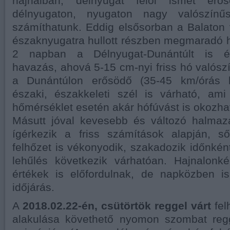
hajnalban, délnyugat felől ismét erő
délnyugaton, nyugaton nagy valószínű
számíthatunk. Eddig elsősorban a Balaton 
északnyugatra hullott részben megmaradó hó
2 napban a Délnyugat-Dunántúlt is éri
havazás, ahová 5-15 cm-nyi friss hó valószí
a Dunántúlon erősödő (35-45 km/órás lö
északi, északkeleti szél is várható, ami
hőmérséklet esetén akár hófúvást is okozha
Másutt jóval kevesebb és változó halmaz
ígérkezik a friss számítások alapján, s
felhőzet is vékonyodik, szakadozik időnkén
lehűlés következik várhatóan. Hajnalonké
értékek is előfordulnak, de napközben 
időjárás.
A
2018.02.22-én, csütörtök reggel várt
fel
alakulása követhető nyomon szombat reg