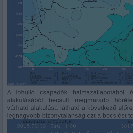
A lehulló csapadék halmazállapotából 
alakulásából becsült megmaradó hórét
várható alakulása látható a következő előre
legnagyobb bizonytalanság ezt a becslést te