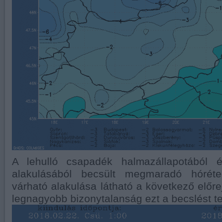
A lehulló csapadék halmazállapotából 
alakulásából becsült megmaradó hórét
várható alakulása látható a következő előre
legnagyobb bizonytalanság ezt a becslést te