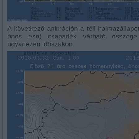
A következő animáción a téli halmazállapo
ónos eső) csapadék várható összege 
ugyanezen időszakon.