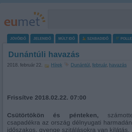
JÖVŐIDŐ
JELENIDŐ
MÚLT IDŐ
SZABADIDŐ
POLL
Dunántúli havazás
2018. február 22.
Hírek
Dunántúl
,
február
,
havazás
Frissítve 2018.02.22. 07:00
Csütörtökön és pénteken,
számotte
csapadékra az ország délnyugati harmadán
időszakos, gyenge szitálásokra van kilátás.