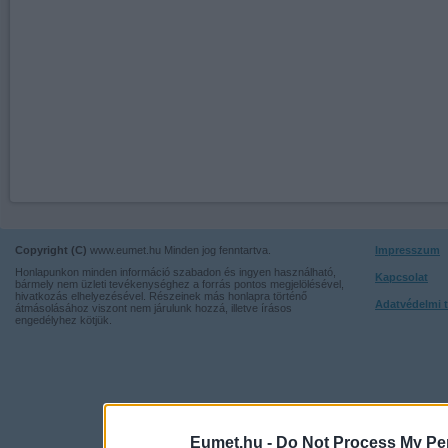
Copyright (C)
www.eumet.hu Minden jog fenntartva.
Impresszum
Honlapunkon minden információ szabadon és ingyen használható,
Kapcsolat
bármely nem üzleti tevékenységhez a forrás pontos megjelölésével,
hivatkozás elhelyezésével. Részeinek más honlapra történő
Adatvédelmi t
átmásolásához viszont nem járulunk hozzá, illetve írásos
engedélyhez kötjük.
Eumet.hu -
Do Not Process My Per