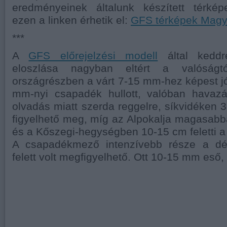
eredményeinek általunk készített térkép
ezen a linken érhetik el:
GFS térképek Magy
***
A
GFS előrejelzési modell
által keddr
eloszlása nagyban eltért a valóságtó
országrészben a várt 7-15 mm-hez képest j
mm-nyi csapadék hullott, valóban havaz
olvadás miatt szerda reggelre, síkvidéken 
figyelhető meg, míg az Alpokalja magasabba
és a Kőszegi-hegységben 10-15 cm feletti a
A csapadékmező intenzívebb része a dél
felett volt megfigyelhető. Ott 10-15 mm eső, 