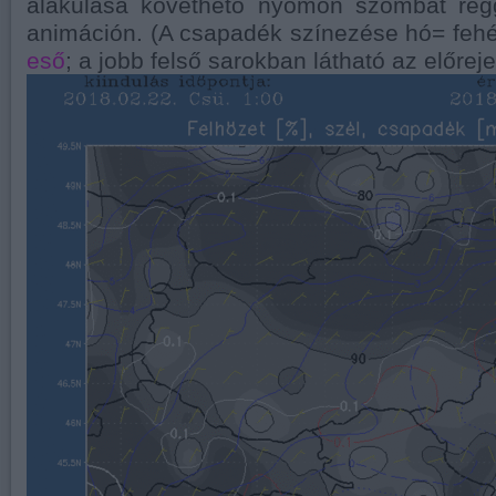
alakulása követhető nyomon szombat reg
animáción. (A csapadék színezése hó= fehé
eső
; a jobb felső sarokban látható az előreje