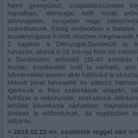
Némi gyengülést, csapadékszünetet köv
hajnalban, délnyugat felől ismét erő
délnyugaton, nyugaton nagy valószínű
számíthatunk. Eddig elsősorban a Balaton 
északnyugatra hullott részben megmaradó hó
2 napban a Délnyugat-Dunántúlt is éri
havazás, ahová 5-15 cm-nyi friss hó valószí
a Dunántúlon erősödő (35-45 km/órás lö
északi, északkeleti szél is várható, ami
hőmérséklet esetén akár hófúvást is okozha
Másutt jóval kevesebb és változó halmaz
ígérkezik a friss számítások alapján, s
felhőzet is vékonyodik, szakadozik időnkén
lehűlés következik várhatóan. Hajnalonké
értékek is előfordulnak, de napközben 
időjárás.
A
2018.02.22-én, csütörtök reggel várt
fel