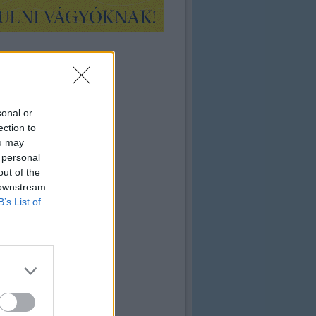
sonal or
ection to
ou may
 personal
out of the
 downstream
B’s List of