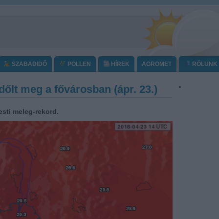
SZABADIDŐ
POLLEN
HÍREK
AGROMET
RÓLUNK
őlt meg a fővárosban (ápr. 23.)
esti meleg-rekord.