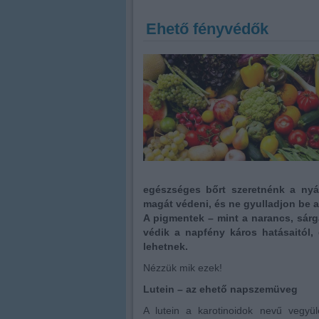
Ehető fényvédők
egészséges bőrt szeretnénk a ny
magát védeni, és ne gyulladjon be a
A pigmentek – mint a narancs, sárga
védik a napfény káros hatásaitól,
lehetnek.
Nézzük mik ezek!
Lutein – az ehető napszemüveg
A lutein a karotinoidok nevű vegyül