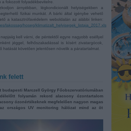
a fokozott folyadékbevitelre.
zkodjon árnyékban, légkondicionált helyiségekben a
gterhelő fizikai munkát. A bárki által igénybe vehető
rhető a katasztrófavédelem weboldalán az alábbi linken:
tes/lakossag/hoseg/klimatizalt_helyisegek_listaja_2017.xls
napjaiig kell várni, de péntektől egyre nagyobb eséllyel
ként jéggel, felhőszakadással is kísért zivatargócok,
 hatását követően jelentősen növelik a páratartalmat.
k felett
at budapesti Marczell György Főobszervatóriumában
délelőtt folyamán rekord alacsony ózontartalom
n alacsony ózonértékeknek megfelelően nagyon magas
 az országos UV monitoring hálózat mind az öt