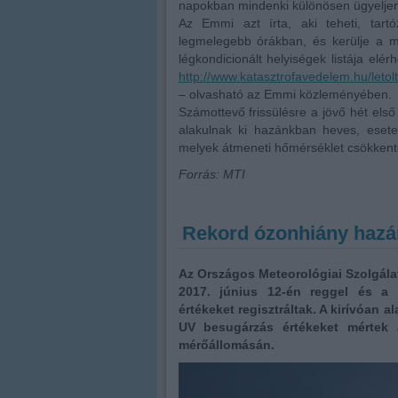
napokban mindenki különösen ügyeljen 
Az Emmi azt írta, aki teheti, tartó
legmelegebb órákban, és kerülje a me
légkondicionált helyiségek listája elé
http://www.katasztrofavedelem.hu/letol
– olvasható az Emmi közleményében.
Számottevő frissülésre a jövő hét első 
alakulnak ki hazánkban heves, eseten
melyek átmeneti hőmérséklet csökkentő
Forrás: MTI
Rekord ózonhiány hazán
Az Országos Meteorológiai Szolgál
2017. június 12-én reggel és a 
értékeket regisztráltak. A kirívóa
UV besugárzás értékeket mértek
mérőállomásán.