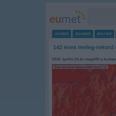
JÖVŐIDŐ
JELENIDŐ
MÚLT IDŐ
142 éves meleg-rekord d
2018. április 23-án megdőlt a budap