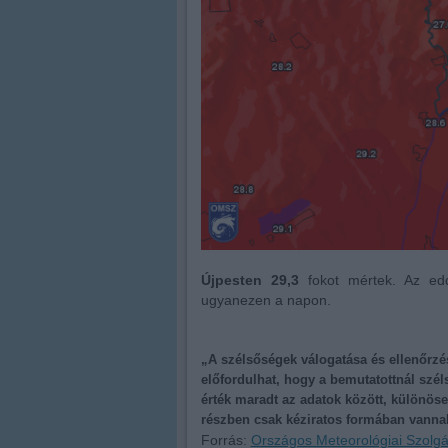
Újpesten 29,3
fokot mértek. Az eddi
ugyanezen a napon.
„A szélsőségek válogatása és ellenőrzés
előfordulhat, hogy a bemutatottnál szél
érték maradt az adatok között, különös
részben csak kéziratos formában vannak
Forrás:
Országos Meteorológiai Szolgá