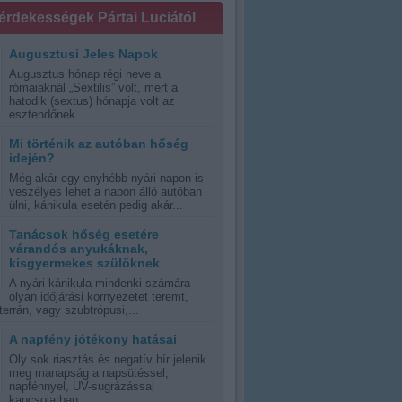
 érdekességek Pártai Luciától
Augusztusi Jeles Napok
Augusztus hónap régi neve a
rómaiaknál „Sextilis” volt, mert a
hatodik (sextus) hónapja volt az
esztendőnek....
Mi történik az autóban hőség
idején?
Még akár egy enyhébb nyári napon is
veszélyes lehet a napon álló autóban
ülni, kánikula esetén pedig akár...
Tanácsok hőség esetére
várandós anyukáknak,
kisgyermekes szülőknek
A nyári kánikula mindenki számára
olyan időjárási környezetet teremt,
errán, vagy szubtrópusi,...
A napfény jótékony hatásai
Oly sok riasztás és negatív hír jelenik
meg manapság a napsütéssel,
napfénnyel, UV-sugrázással
kapcsolatban,...