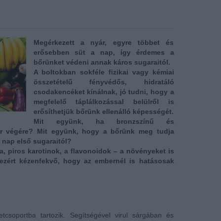
Megérkezett a nyár, egyre többet és
erősebben süt a nap, így érdemes a
bőrünket védeni annak káros sugaraitól.
A boltokban sokféle fizikai vagy kémiai
összetételű fényvédős, hidratáló
csodakencéket kínálnak, jó tudni, hogy a
megfelelő táplálkozással belülről is
erősíthetjük bőrünk ellenálló képességét.
Mit együnk, ha bronzszínű és
ár végére? Mit együnk, hogy a bőrünk meg tudja
 nap első sugaraitól?
, piros karotinok, a flavonoidok – a növényeket is
 ezért kézenfekvő, hogy az embernél is hatásosak
etcsoportba tartozik. Segítségével virul sárgában és