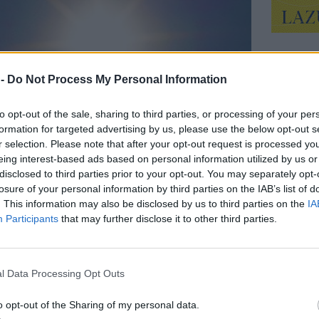
 -
Do Not Process My Personal Information
to opt-out of the sale, sharing to third parties, or processing of your per
formation for targeted advertising by us, please use the below opt-out s
r selection. Please note that after your opt-out request is processed y
eing interest-based ads based on personal information utilized by us or
disclosed to third parties prior to your opt-out. You may separately opt-
losure of your personal information by third parties on the IAB’s list of
. This information may also be disclosed by us to third parties on the
IA
Participants
that may further disclose it to other third parties.
l Data Processing Opt Outs
lyamatos mérése 1969 óta folyik az obszervatóriumban,
k a valaha mért legalacsonyabb értékek június első felét
o opt-out of the Sharing of my personal data.
artalom egy kicsit el kezdett emelkedni, de még mindig