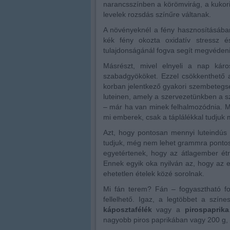
narancsszínben a körömvirág, a kukoric
levelek rozsdás színűre váltanak.
A növényeknél a fény hasznosításába
kék fény okozta oxidatív stressz é
tulajdonságánál fogva segít megvédeni
Másrészt, mivel elnyeli a nap káros
szabadgyököket. Ezzel csökkenthető a
korban jelentkező gyakori szembetegsé
luteinen, amely a szervezetünkben a 
– már ha van minek felhalmozódnia. Me
mi emberek, csak a táplálékkal tudjuk
Azt, hogy pontosan mennyi luteindús z
tudjuk, még nem lehet grammra ponto
egyetértenek, hogy az átlagember ét
Ennek egyik oka nyilván az, hogy az 
ehetetlen ételek közé sorolnak.
Mi fán terem? Fán – fogyasztható 
fellelhető. Igaz, a legtöbbet a szí
káposztafélék
vagy a
pirospaprika
nagyobb piros paprikában vagy 200 g, 