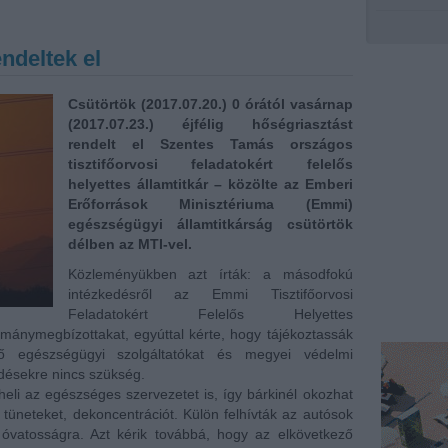
ndeltek el
Csütörtök (2017.07.20.) 0 órától vasárnap
(2017.07.23.) éjfélig hőségriasztást
rendelt el Szentes Tamás országos
tisztifőorvosi feladatokért felelős
helyettes államtitkár – közölte az Emberi
Erőforrások Minisztériuma (Emmi)
egészségügyi államtitkárság csütörtök
délben az MTI-vel.
Közleményükben azt írták: a másodfokú
intézkedésről az Emmi Tisztifőorvosi
Feladatokért Felelős Helyettes
ormánymegbízottakat, egyúttal kérte, hogy tájékoztassák
dő egészségügyi szolgáltatókat és megyei védelmi
edésekre nincs szükség.
li az egészséges szervezetet is, így bárkinél okozhat
tüneteket, dekoncentrációt. Külön felhívták az autósok
 óvatosságra. Azt kérik továbbá, hogy az elkövetkező