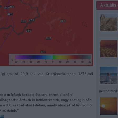
Aktuális
gi rekord 29,0 fok volt Krisztinavárosban 1876-ból
mintha medit
e a mérések kezdete óta tart, ennek ellenére
sőségesebb értékek is bekövetkeztek, vagy esetleg hibás
en a XX. század első felében, amely időszakról túlnyomó
 adataink.”
lat