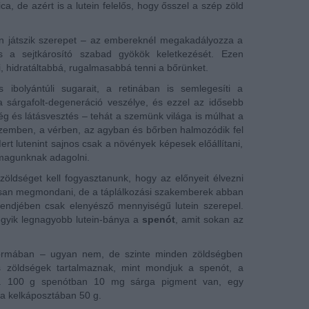
a, de azért is a lutein felelős, hogy ősszel a szép zöld
n játszik szerepet – az embereknél megakadályozza a
s a sejtkárosító szabad gyökök keletkezését. Ezen
, hidratáltabbá, rugalmasabbá tenni a bőrünket.
 ibolyántúli sugarait, a retinában is semlegesíti a
 sárgafolt-degeneráció veszélye, és ezzel az idősebb
g és látásvesztés – tehát a szemünk világa is múlhat a
szemben, a vérben, az agyban és bőrben halmozódik fel
rt lutenint sajnos csak a növények képesek előállítani,
 magunknak adagolni.
öldséget kell fogyasztanunk, hogy az előnyeit élvezni
san megmondani, de a táplálkozási szakemberek abban
rendjében csak elenyésző mennyiségű lutein szerepel.
egyik legnagyobb lutein-bánya a
spenót
, amit sokan az
formában – ugyan nem, de szinte minden zöldségben
nes zöldségek tartalmaznak, mint mondjuk a spenót, a
. 100 g spenótban 10 mg sárga pigment van, egy
a kelkáposztában 50 g.