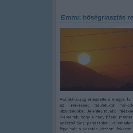
Emmi: hőségriasztás re
Államtitkárság értesítette a megyei k
az illetékességi területükön műkö
bizottságokat. Jelenleg további intézk
Kiemelték, hogy a nagy hőség megterhe
egészségügyi panaszokat, kellemetlen 
figyelmét a vezetés közbeni fokozott