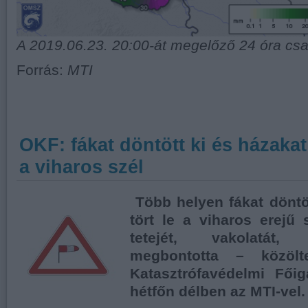
A 2019.06.23. 20:00-át megelőző 24 óra c
Forrás:
MTI
OKF: fákat döntött ki és házaka
a viharos szél
Több helyen fákat döntö
tört le a viharos erejű 
tetejét, vakolatát
megbontotta – közöl
Katasztrófavédelmi Fői
hétfőn délben az MTI-vel.