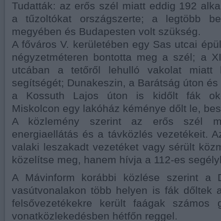
Tudatták: az erős szél miatt eddig 192 alka
a tűzoltókat országszerte; a legtöbb b
megyében és Budapesten volt szükség.
A főváros V. kerületében egy Sas utcai épül
négyzetméteren bontotta meg a szél; a XII
utcában a tetőről lehulló vakolat miatt 
segítségét; Dunakeszin, a Barátság úton 
a Kossuth Lajos úton is kidőlt fák ok
Miskolcon egy lakóház kéménye dőlt le, besz
A közlemény szerint az erős szél me
energiaellátás és a távközlés vezetékeit. A
valaki leszakadt vezetéket vagy sérült közm
közelítse meg, hanem hívja a 112-es segély
A Mávinform korábbi közlése szerint a 
vasútvonalakon több helyen is fák dőltek a 
felsővezetékekre került faágak számos 
vonatközlekedésben hétfőn reggel.