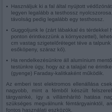
Használjuk ki a fal által nyújtott védőzón
legyen legalább a testhossz nyolcszorosa, 
távolság pedig legalább egy testhossz.
Guggoljunk le (zárt lábakkal és térdekkel
ponton érintkezzünk a környezettel), lehe
cm vastag szigetelőréteget téve a talpunk 
esőköpeny, száraz kő).
Ha rendelkezésünkre áll alumínium mentőfó
testünkre úgy, hogy az a talajjal ne érintk
(gyenge) Faraday-kalitkaként működik.
Az emberi test elektromos ellenállása csek
nagyobb, mint a fémből készült felszerel
tárgyainké, így a villámhárító hatása n
szükséges megválnunk fémtárgyainktól, am
fontos használati eszközök.