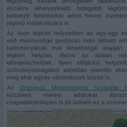
légtömeg hazánk térségében találkozot
északra elhelyezkedő hidegebb légtöm
kedvező feltételeket adott heves zivatar
jégeső kialakulására is.
Az ilyen légköri helyzetben az egy-egy ko
eső mennyisége pontosan nem látható elő
tudományának mai lehetőségei alapján, 
légköri helyzet, illetve az abban rej
előrejelezhetőek. Ilyen időjárási helyz
szórványosságából adódóan jelentős eltér
meg akár egyes városrészek között is.
Az
Országos Meteorológiai Szolgálat 
közzétett mérési adatokat ábr
csapadéktérképen is jól látható ez a szórvá