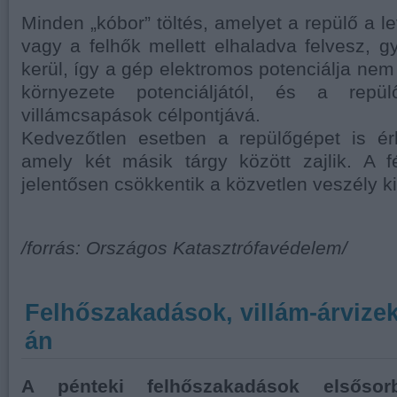
Minden „kóbor” töltés, amelyet a repülő a l
vagy a felhők mellett elhaladva felvesz, 
kerül, így a gép elektromos potenciálja nem 
környezete potenciáljától, és a rep
villámcsapások célpontjává.
Kedvezőtlen esetben a repülőgépet is érh
amely két másik tárgy között zajlik. A f
jelentősen csökkentik a közvetlen veszély ki
/forrás: Országos Katasztrófavédelem/
Felhőszakadások, villám-árvizek
án
A pénteki felhőszakadások elsőso