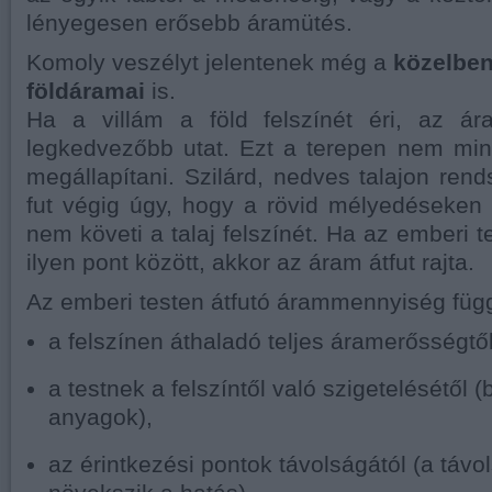
lényegesen erősebb áramütés.
Komoly veszélyt jelentenek még a
közelben
földáramai
is.
Ha a villám a föld felszínét éri, az á
legkedvezőbb utat. Ezt a terepen nem min
megállapítani. Szilárd, nedves talajon rend
fut végig úgy, hogy a rövid mélyedéseken 
nem követi a talaj felszínét. Ha az emberi t
ilyen pont között, akkor az áram átfut rajta.
Az emberi testen átfutó árammennyiség füg
a felszínen áthaladó teljes áramerősségtől
a testnek a felszíntől való szigetelésétől 
anyagok),
az érintkezési pontok távolságától (a távo