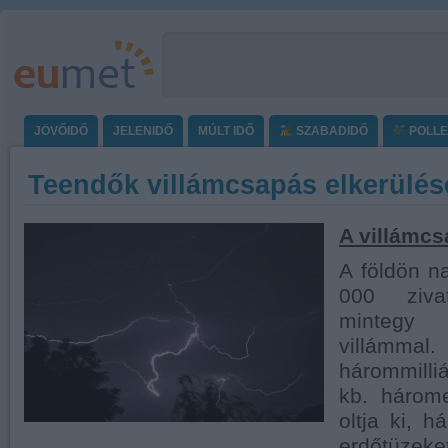
JÖVŐIDŐ
JELENIDŐ
MÚLT IDŐ
SZABADIDŐ
POLL
Teendők villámcsapás elkerülé
A villámcs
A földön n
000 ziva
mintegy
villám
hárommill
kb. három
oltja ki, h
erdőtüzeke