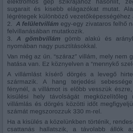
elektromos gép szikrájához hasonlít, z
sugarait és kisebb elágazókat mutat. Ala
légrétegek különböző vezetőképességéhez 
2.
A felületvillám
egy-egy zivataros felhő 
felvillanásában mutatkozik.
3.
A gömbvillám
gömb alakú és arányl
nyomában nagy pusztításokkal.
Van még az ún. “száraz” villám, mely nem g
hatása van. Ez köznyelven a “mennykő szel
A villámlást kísérő dörgés a levegő hirte
származik. A hang terjedési sebesség
fénynél, a villámot is előbb vesszük észre,
kisülési hely távolságát megközelítőle
villámlás és dörgés közötti időt megfigyel
számát megszorozzuk 330 m-rel.
Ha a kisülés a közelünkben történik, rendes
csattanás hallatszik, a távolabb állók