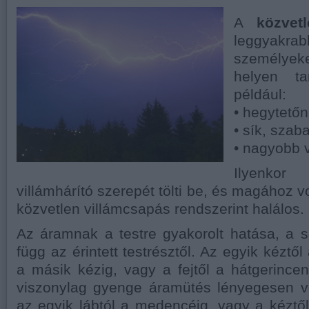
A
közvet
leggyak
személyeket
helyen ta
például:
• hegytetőn
• sík, szab
• nagyobb v
Ilyenko
villámhárító szerepét tölti be, és magához v
közvetlen villámcsapás rendszerint halálos.
Az áramnak a testre gyakorolt hatása, a 
függ az érintett testrésztől. Az egyik kéztől
a másik kézig, vagy a fejtől a hátgerincen 
viszonylag gyenge áramütés lényegesen v
az egyik lábtól a medencéig, vagy a kéztől 