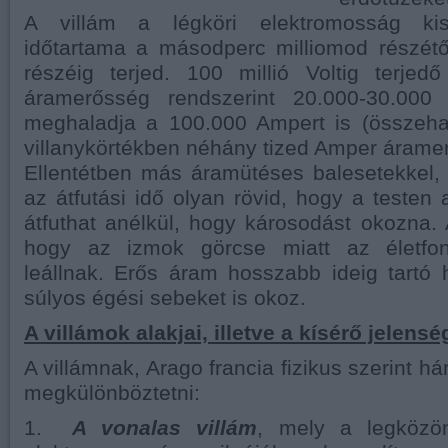
A villám a légköri elektromosság kis
időtartama a másodperc milliomod részétő
részéig terjed. 100 millió Voltig terjed
áramerősség rendszerint 20.000-30.00
meghaladja a 100.000 Ampert is (összeha
villanykörtékben néhány tized Amper árame
Ellentétben más áramütéses balesetekkel,
az átfutási idő olyan rövid, hogy a testen
átfuthat anélkül, hogy károsodást okozna. 
hogy az izmok görcse miatt az életfon
leállnak. Erős áram hosszabb ideig tartó 
súlyos égési sebeket is okoz.
A villámok alakjai, illetve a kísérő jelensé
A villámnak, Arago francia fizikus szerint h
megkülönböztetni:
1.
A vonalas villám
, mely a legközö