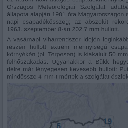
Országos Meteorológiai Szolgálat adatbá
állapota alapján 1901 óta Magyarországon 
napi csapadékösszeg; az abszolút rekor
1963. szeptember 8-án 202.7 mm hullott.
A vasárnapi viharrendszer idején leginká
részén hullott extrém mennyiségű csap
környékén (pl. Terpesen) is kiakalult 50 mm
felhőszakadás. Ugyanakkor a Bükk hegys
délre már lényegesen kevesebb hullott: P
mindössze 4 mm-t mértek a szolgálat észlel