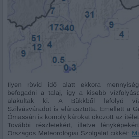
Ilyen rövid idő alatt ekkora mennyiség
befogadni a talaj, így a kisebb vízfolyás
alakultak ki. A Bükkből lefolyó ví
Szilvásváradot is elárasztotta. Emellett a 
Ómassán is komoly károkat okozott az ítélet
További részletekért, illetve fényképeké
Országos Meteorológiai Szolgálat cikkét:
Mi