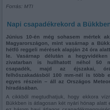
Forrás: MTI
Napi csapadékrekord a Bükkben 
Június 10-én még sohasem mértek ak
Magyarországon, mint vasárnap a Bükk
hétfő reggeli mérések alapján 24 óra ala
le. Vasárnap délután a hegyvidéken 
zivatarban is hullhatott néhol 50
csapadék, majd az éjszakai, ór
felhőszakadásból 100 mm-nél is több 
egyes részein – áll az Országos Meteor
híradásában.
A cikkből megtudhatjuk, hogy ekkora ví
Bükkben is átlagosan két nyári hónap alatt e
ez három havi átlagos csapadékmennyiség