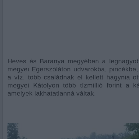
Heves és Baranya megyében a legnagyob
megyei Egerszóláton udvarokba, pincékbe,
a víz, több családnak el kellett hagynia o
megyei Kátolyon több tízmillió forint a 
amelyek lakhatatlanná váltak.