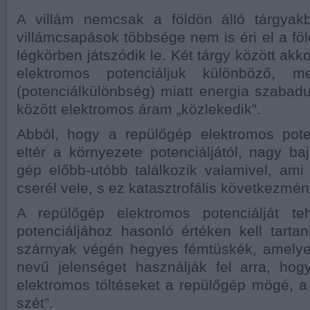
A villám nemcsak a földön álló tárgyak
villámcsapások többsége nem is éri el a föl
légkörben játszódik le. Két tárgy között akko
elektromos potenciáljuk különböző, m
(potenciálkülönbség) miatt energia szabadul
között elektromos áram „közlekedik”.
Abból, hogy a repülőgép elektromos poten
eltér a környezete potenciáljától, nagy b
gép előbb-utóbb találkozik valamivel, ami 
cserél vele, s ez katasztrofális következmén
A repülőgép elektromos potenciálját te
potenciáljához hasonló értéken kell tarta
szárnyak végén hegyes fémtüskék, amelye
nevű jelenséget használják fel arra, ho
elektromos töltéseket a repülőgép mögé, a
szét”.