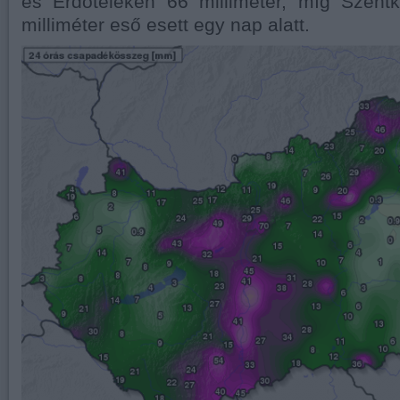
és Erdőteleken 66 milliméter, míg Szentk
milliméter eső esett egy nap alatt.