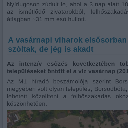
Nyírlugoson zúdult le, ahol a 3 nap alatt 
az ismétlődő zivatarokból, felhőszakad
átlagban ~31 mm eső hullott.
A vasárnapi viharok elsősorban
szóltak, de jég is akadt
Az intenzív esőzés következtében t
településeket öntött el a víz vasárnap (201
Az M1 híradó beszámolója szerint Bors
megyében volt olyan település, Borsodbót
lehetett közelíteni a felhőszakadás okoz
köszönhetően.