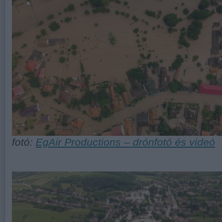
fotó:
EgAir Productions – drónfotó és videó