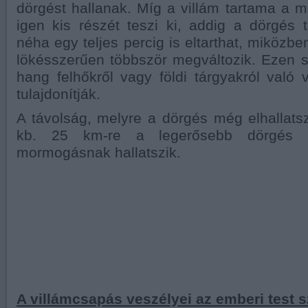
dörgést hallanak. Míg a villám tartama a
igen kis részét teszi ki, addig a dörgés
néha egy teljes percig is eltarthat, miközb
lökésszerűen többször megváltozik. Ezen s
hang felhőkről vagy földi tárgyakról való
tulajdonítják.
A távolság, melyre a dörgés még elhallatszi
kb. 25 km-re a legerősebb dörgés 
mormogásnak hallatszik.
A villámcsapás veszélyei az emberi test 