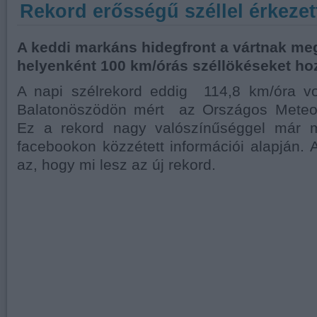
Rekord erősségű széllel érkezet
A keddi markáns hidegfront a vártnak meg
helyenként 100 km/órás széllökéseket hoz
A napi szélrekord eddig 114,8 km/óra vo
Balatonöszödön mért az Országos Meteoro
Ez a rekord nagy valószínűséggel már
facebookon közzétett információi alapján.
az, hogy mi lesz az új rekord.