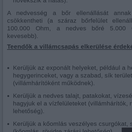
növekszik a hatás).
A nedvesség a bőr ellenállását annak
csökkentheti (a száraz bőrfelület ellená
100.000 Ohm, a nedves bőré 5.000
kevesebb).
Teendők a villámcsapás elkerülése érdek
Kerüljük az exponált helyeket, például a 
hegygerinceket, vagy a szabad, sík terüle
(villámhárítóként működnek).
Kerüljük a nedves talajt, patakokat, víze
hagyjuk el a vízfelületeket (villámhárítók, 
lehetőség).
Kerüljük a kőomlás veszélyes csurgókat,
(kőomlás, rövidre zárási lehetőség).