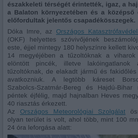
északkeleti térségét érintették, igaz, a h
a Balaton környezetében és a középső 
előfordultak jelentős csapadékösszegek.
Dóka Imre, az
Országos Katasztrófavéde
(OKF) helyettes szóvivőjének beszámoló
este, éjjel mintegy 180 helyszínre kellett ki
14 megyéjében a tűzoltóknak a viharok 
elöntött pincék, illetve lakóingatlano
tűzoltóknak, de elakadt jármű és fakidőlés 
avatkozniuk. A legtöbb káreset Borso
Szabolcs-Szatmár-Bereg és Hajdú-Bihar 
péntek éjfélig, majd hajnalban Heves megy
40 riasztás érkezett.
Az
Országos Meteorológiai Szolgálat
öss
olyan terület is volt, ahol több, mint 100 m
24 óra leforgása alatt: