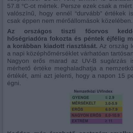
57.8 °C-ot mértek. Persze ezek csak a mért
valószínű, hogy ennél “durvább” értékek is
csak éppen nem mérőállomások közelében.
Az országos tiszti főorvos kedd
hőségriadóra fokozta és péntek éjfélig 
a korábban kiadott riasztását.
Az ország 
a napi középhőmérséklet várhatóan tartósan 2
Nagyon erős marad az UV-B sugárzás is
mérhető értéke meghaladhatja a nemzetkö
értékét, ami azt jelenti, hogy a napon 15 per
égni.