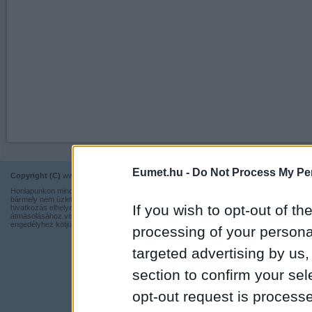
Eumet.hu -
Do Not Process My Per
Copyright (C)
www.eumet.hu Minden jog fenntartva.
Impresszum
Honlapunkon minden információ szabadon és ingyen használható,
Kapcsolat
bármely nem üzleti tevékenységhez a forrás pontos megjelölésével,
If you wish to opt-out of the
hivatkozás elhelyezésével. Részeinek más honlapra történő
Adatvédelmi t
átmásolásához viszont nem járulunk hozzá, illetve írásos
engedélyhez kötjük.
processing of your personal
targeted advertising by us
section to confirm your sel
opt-out request is proces