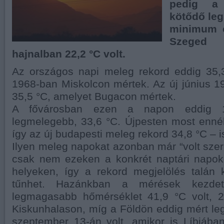
pedig a 
kötődő
le
minimum é
Szeged 
hajnalban 22,2
°C
volt.
Az országos napi meleg rekord eddig 35,3
1968-ban Miskolcon mértek. Az új június 1
35,5 °C, amelyet Bugacon mértek.
A fővárosban ezen a napon eddig 1
legmelegebb, 33,6 °C. Újpesten most ennél
így az új budapesti meleg rekord 34,8 °C – i
Ilyen meleg napokat azonban már “volt sze
csak nem ezeken a konkrét naptári napoko
helyeken, így a rekord megjelölés talán 
tűnhet. Hazánkban a mérések kezdete
legmagasabb hőmérséklet 41,9 °C volt, 20
Kiskunhalason, míg a Földön eddig mért le
szeptember 13-án volt, amikor is Líbiában