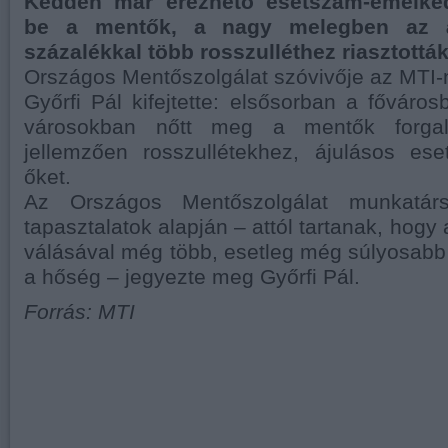
Kedden már érezhető esetszám-emelked
be a mentők, a nagy melegben az á
százalékkal több rosszulléthez riasztottá
Országos Mentőszolgálat szóvivője az MTI-
Győrfi Pál kifejtette: elsősorban a fővár
városokban nőtt meg a mentők forgal
jellemzően rosszullétekhez, ájulásos ese
őket.
Az Országos Mentőszolgálat munkatár
tapasztalatok alapján – attól tartanak, hogy 
válásával még több, esetleg még súlyosab
a hőség – jegyezte meg Győrfi Pál.
Forrás: MTI