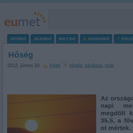
JÖVŐIDŐ
JELENIDŐ
MÚLT IDŐ
SZABADIDŐ
POLL
Hőség
2012. június 20.
Hírek
hőség
,
kánikula
,
nyár
Az ország
napi me
megdőlt 
35,5, a fő
ot mértek.