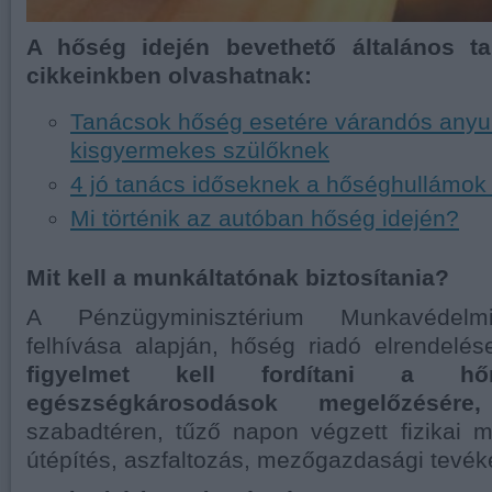
A hőség idején bevethető általános ta
cikkeinkben olvashatnak:
Tanácsok hőség esetére várandós anyu
kisgyermekes szülőknek
4 jó tanács időseknek a hőséghullámok 
Mi történik az autóban hőség idején?
Mit kell a munkáltatónak biztosítania?
A Pénzügyminisztérium Munkavédelm
felhívása alapján, hőség riadó elrendelé
figyelmet kell fordítani a h
egészségkárosodások megelőzésé
szabadtéren, tűző napon végzett fizikai 
útépítés, aszfaltozás, mezőgazdasági tevé