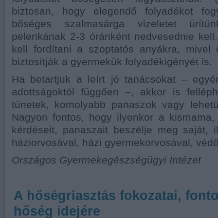
biztosan, hogy elegendő folyadékot fog
bőséges szalmasárga vizeletet ürítü
pelenkának 2-3 óránként nedvesednie kell.
kell fordítani a szoptatós anyákra, mivel
biztosítják a gyermekük folyadékigényét is.
Ha betartjuk a leírt jó tanácsokat – egyé
adottságoktól függően –, akkor is fellép
tünetek, komolyabb panaszok vagy lehetü
Nagyon fontos, hogy ilyenkor a kismama,
kérdéseit, panaszait beszélje meg saját, 
háziorvosával, házi gyermekorvosával, védő
Országos Gyermekegészségügyi Intézet
A hőségriasztás fokozatai, font
hőség idejére