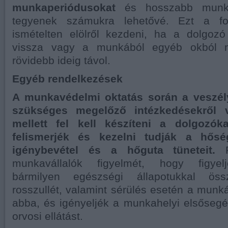
munkaperiódusokat
és hosszabb munka
tegyenek számukra lehetővé. Ezt a fol
ismételten elölről kezdeni, ha a dolgozó
vissza vagy a munkából egyéb okból m
rövidebb ideig távol.
Egyéb rendelkezések
A munkavédelmi oktatás során a veszély
szükséges megelőző intézkedésekről v
mellett fel kell készíteni a dolgozók
felismerjék és kezelni tudják a hősé
igénybevétel és a hőguta tüneteit.
F
munkavállalók figyelmét, hogy figyel
bármilyen egészségi állapotukkal öss
rosszullét, valamint sérülés esetén a munk
abba, és igényeljék a munkahelyi elsősegé
orvosi ellátást.