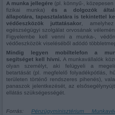
A munka jellegére
(pl. könnyű-, közepesen
fizikai munka)
és a dolgozók által
állapotára, tapasztalatára is tekintettel k
védőeszközök juttatásakor
, amelyhez
egészségügyi szolgálat orvosának véleményét
Figyelembe kell venni a munka-, védő
védőeszközök viseléséből adódó többletmegt
Mindig legyen mobiltelefon a munk
segítséget kell hívni.
A munkavállalók közül
olyan személyt, aki felügyeli a megel
betartását (pl. megfelelő folyadékpótlás, 
területen történő rendszeres pihenés), val
panaszok jelentkezését, az elsősegélynyúj
ellátás szükségességét.
Forrás:
Pénzügyminisztérium Munkavé