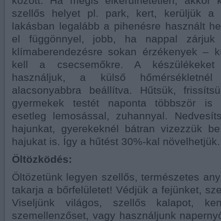
között. Ha mégis elkerülhetetlen, akkor 
szellős helyet pl. park, kert, kerüljük a 
lakásban legalább a pihenésre használt hel
el függönnyel, jobb, ha nappal zárjuk
klímaberendezésre sokan érzékenyek – k
kell a csecsemőkre. A készülékeket 
használjuk, a külső hőmérsékletnél
alacsonyabbra beállítva. Hűtsük, frissít
gyermekek testét naponta többször is n
esetleg lemosással, zuhannyal. Nedvesí
hajunkat, gyerekeknél bátran vizezzük b
hajukat is. Így a hűtést 30%-kal növelhetjük.
Öltözködés:
Öltözetünk legyen szellős, természetes anya
takarja a bőrfelületet! Védjük a fejünket, s
Viseljünk világos, szellős kalapot, ke
szemellenzőset, vagy használjunk naperny