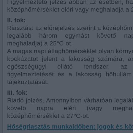
Figyelmeztető jelzés abban az esetben, h
középhőmérséklet eléri vagy meghaladja a 
II. fok:
Riasztás: az előrejelzés szerint a középhőm
legalább három egymást követő nap
meghaladja) a 25°C-ot.
A magas napi átlaghőmérséklet olyan körn
kockázatot jelent a lakosság számára, a
egészségügyi ellátó rendszer, az 
figyelmeztetését és a lakosság hőhullám 
tájékoztatását.
III. fok:
Riadó jelzés. Amennyiben várhatóan legal
követő napra eléri (vagy megha
középhőmérséklet a 27°C-ot.
Hőségriasztás munkaidőben: jogok és kö