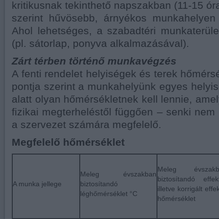
kritikusnak tekinthető napszakban (11-15 ór
szerint hűvösebb, árnyékos munkahelyen
Ahol lehetséges, a szabadtéri munkaterület
(pl. sátorlap, ponyva alkalmazásával).
Zárt térben történő munkavégzés
A fenti rendelet helyiségek és terek hőmérs
pontja szerint a munkahelyünk egyes helyi
alatt olyan hőmérsékletnek kell lennie, ame
fizikai megterheléstől függően – senki nem 
a szervezet számára megfelelő.
Megfelelő hőmérséklet
Meleg évszakb
Meleg évszakban
biztosítandó effekt
A munka jellege
biztosítandó
illetve korrigált effe
léghőmérséklet °C
hőmérséklet