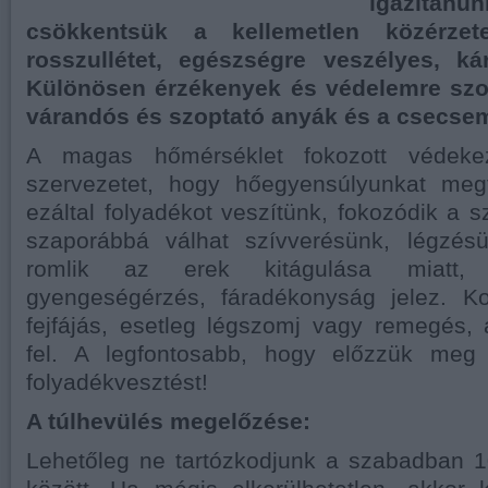
igazít
csökkentsük a kellemetlen közérzete
rosszullétet, egészségre veszélyes, ká
Különösen érzékenyek és védelemre szor
várandós és szoptató anyák és a csecse
A magas hőmérséklet fokozott védekez
szervezetet, hogy hőegyensúlyunkat megt
ezáltal folyadékot veszítünk, fokozódik a 
szaporábbá válhat szívverésünk, légzésü
romlik az erek kitágulása miatt, 
gyengeségérzés, fáradékonyság jelez. K
fejfájás, esetleg légszomj vagy remegés, 
fel. A legfontosabb, hogy előzzük meg 
folyadékvesztést!
A túlhevülés megelőzése:
Lehetőleg ne tartózkodjunk a szabadban 1