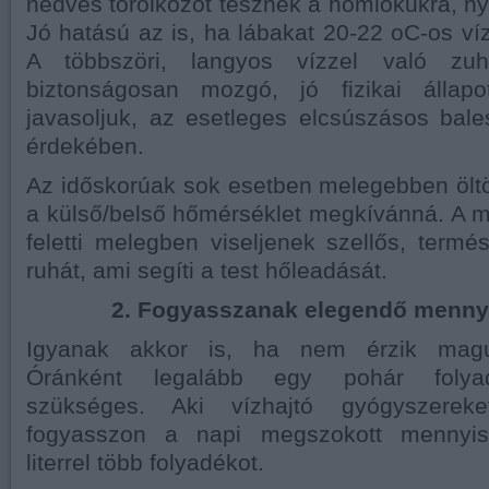
nedves törölközőt tesznek a homlokukra, ny
Jó hatású az is, ha lábakat 20-22 oC-os víz
A többszöri, langyos vízzel való zu
biztonságosan mozgó, jó fizikai állapo
javasoljuk, az esetleges elcsúszásos bal
érdekében.
Az időskorúak sok esetben melegebben ölt
a külső/belső hőmérséklet megkívánná. A m
feletti melegben viseljenek szellős, term
ruhát, ami segíti a test hőleadását.
2. Fogyasszanak elegendő mennyi
Igyanak akkor is, ha nem érzik magu
Óránként legalább egy pohár folya
szükséges. Aki vízhajtó gyógyszereke
fogyasszon a napi megszokott mennyis
literrel több folyadékot.