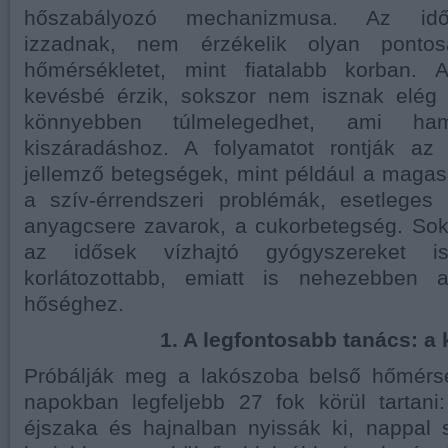
hőszabályozó mechanizmusa. Az idő
izzadnak, nem érzékelik olyan pontos
hőmérsékletet, mint fiatalabb korban. 
kevésbé érzik, sokszor nem isznak elég f
könnyebben túlmelegedhet, ami ham
kiszáradáshoz. A folyamatot rontják az
jellemző betegségek, mint például a magas
a szív-érrendszeri problémák, esetlege
anyagcsere zavarok, a cukorbetegség. So
az idősek vízhajtó gyógyszereket 
korlátozottabb, emiatt is nehezebben 
hőséghez.
1. A legfontosabb tanács: a
Próbálják meg a lakószoba belső hőmérs
napokban legfeljebb 27 fok körül tartani
éjszaka és hajnalban nyissák ki, nappal 