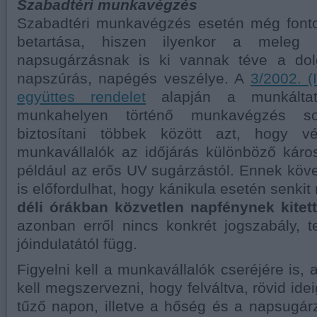
Szabadtéri munkavégzés
Szabadtéri munkavégzés esetén még font
betartása, hiszen ilyenkor a meleg 
napsugárzásnak is ki vannak téve a dol
napszúrás, napégés veszélye. A
3/2002. (
együttes rendelet
alapján a munkáltató
munkahelyen történő munkavégzés so
biztosítani többek között azt, hogy 
munkavállalók az időjárás különböző káros
például az erős UV sugárzástól. Ennek köv
is előfordulhat, hogy kánikula esetén senkit
déli órákban közvetlen napfénynek kite
azonban erről nincs konkrét jogszabály, 
jóindulatától függ.
Figyelni kell a munkavállalók cseréjére is,
kell megszervezni, hogy felváltva, rövid ide
tűző napon, illetve a hőség és a napsugá