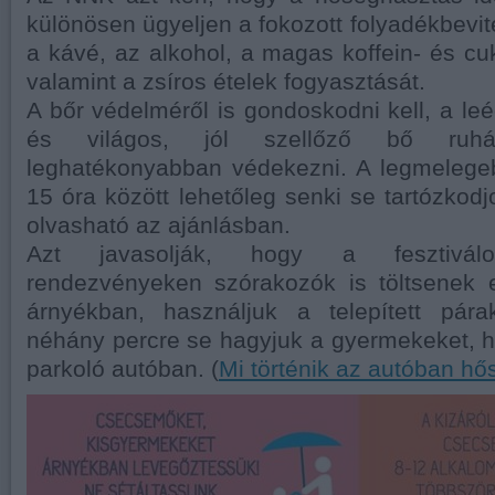
különösen ügyeljen a fokozott folyadékbevitel
a kávé, az alkohol, a magas koffein- és cuk
valamint a zsíros ételek fogyasztását.
A bőr védelméről is gondoskodni kell, a leé
és világos, jól szellőző bő ruhá
leghatékonyabban védekezni. A legmelege
15 óra között lehetőleg senki se tartózkod
olvasható az ajánlásban.
Azt javasolják, hogy a fesztiválo
rendezvényeken szórakozók is töltsenek 
árnyékban, használjuk a telepített pár
néhány percre se hagyjuk a gyermekeket, 
parkoló autóban. (
Mi történik az autóban hő