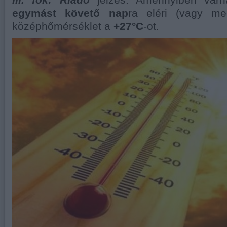
III. fok: Riadó
jelzés. Amennyiben vár
egymást követő nap
ra eléri (vagy me
középhőmérséklet a
+27°C
-ot.