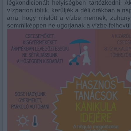
légkondicionált helyiségben tartózkodni. 
vízparton töltik, kerüljék a déli órákban a n
arra, hogy mielőtt a vízbe mennek, zuhanyo
semmiképpen ne ugorjanak a vízbe felhevült 