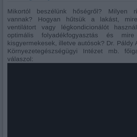
Mikortól beszélünk hőségről? Milyen ri
vannak? Hogyan hűtsük a lakást, mire
ventilátort vagy légkondicionálót hasz
optimális folyadékfogyasztás és mir
kisgyermekesek, illetve autósok? Dr. Páldy
Környezetegészségügyi Intézet mb. főig
válaszol: