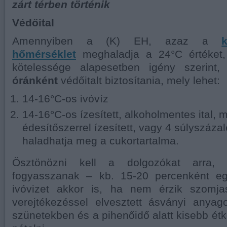
zárt térben történik
Védőital
Amennyiben a (K) EH, azaz a
k
hőmérséklet
meghaladja a 24°C értéket,
kötelessége alapesetben igény szerin
óránként
védőitalt biztosítania, mely lehet:
14-16°C-os ivóvíz
14-16°C-os ízesített, alkoholmentes ital, 
édesítőszerrel ízesített, vagy 4 súlyszáza
haladhatja meg a cukortartalma.
Ösztönözni kell a dolgozókat arra,
fogyasszanak – kb. 15-20 percenként eg
ivóvizet akkor is, ha nem érzik szomj
verejtékezéssel elvesztett ásványi anya
szünetekben és a pihenőidő alatt kisebb étk