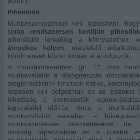
pótolni.
Pihenőidő
Munkaszervezéssel kell biztosítani, ho
során
rendszeresen kerüljön pihenőid
pihenőidőt lehetőleg a környezethez 
árnyékos helyen
, megfelelő ülőalkalmat
körülmények között töltsék el a dolgozók.
A munkaidőkeretben (pl. 12 órás beos
munkavállalók a hőségriasztás időszakáb
megterhelésnek lehetnek kitéve, amennyib
napokon kell dolgozniuk és az éjszakai 
lehetőség a szervezetük regenerálódás
jogszabályi előírás nincs a munkaidő
munkavállalók esetében – hőségrias
munkaszervezési intézkedésekre, de
hatóság tapasztalatai és a korábbi év