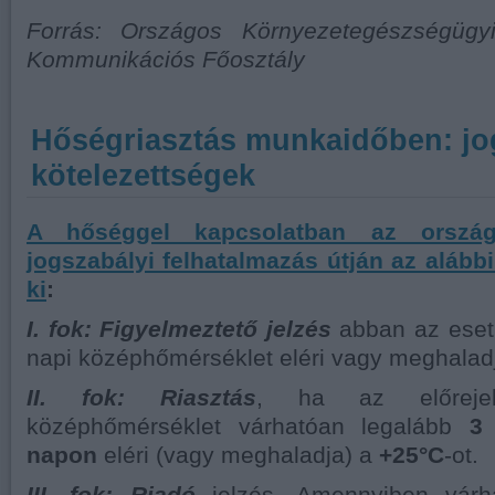
Forrás: Országos Környezetegészségügy
Kommunikációs Főosztály
Hőségriasztás munkaidőben: jo
kötelezettségek
A hőséggel kapcsolatban az országo
jogszabályi felhatalmazás útján az alább
ki
:
I. fok: Figyelmeztető jelzés
abban az ese
napi középhőmérséklet eléri vagy meghalad
II. fok: Riasztás
, ha az előreje
középhőmérséklet várhatóan legalább
3
napon
eléri (vagy meghaladja) a
+25°C
-ot.