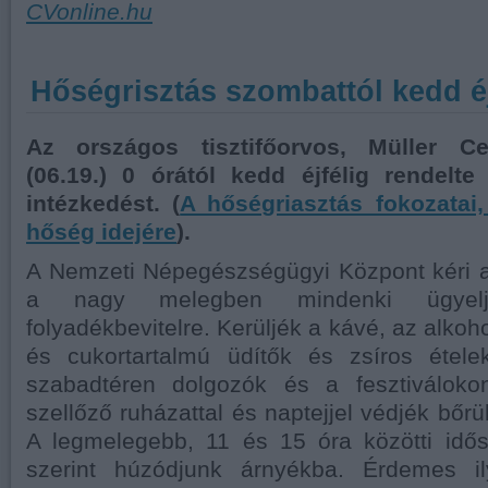
CVonline.hu
Hőségrisztás szombattól kedd éj
Az országos tisztifőorvos, Müller Ce
(06.19.) 0 órától kedd éjfélig rendelt
intézkedést. (
A hőségriasztás fokozatai
hőség idejére
).
A Nemzeti Népegészségügyi Központ kéri a
a nagy melegben mindenki ügyelj
folyadékbevitelre. Kerüljék a kávé, az alkoh
és cukortartalmú üdítők és zsíros étele
szabadtéren dolgozók és a fesztiváloko
szellőző ruházattal és naptejjel védjék bőrü
A legmelegebb, 11 és 15 óra közötti idő
szerint húzódjunk árnyékba. Érdemes il