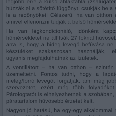
legjobb erre a külső ablaktábla (zsalugáter
húzzák el a sötétítő függönyt, csukják be a 
le a redőnyöket! Célszerű, ha van otthon
amivel ellenőrizni tudják a belső hőmérsékle
Ha van légkondicionáló, időnként kap
hőmérsékletet ne állítsák 27 foknál hűvöseb
arra is, hogy a hideg levegő befúvása ne 
készüléket szakaszosan használják, e
ugyanis megfájdulhatnak az ízületek.
A ventillátort – ha van otthon – szintén
üzemeltetni. Fontos tudni, hogy a lapá
meleg/forró levegőt forgatják, ami még jobb
szervezetet, ezért még több folyadékot 
Párologtatót is elhelyezhetnek a szobában,
páratartalom hűvösebb érzetet kelt.
Nagyon jó hatású, ha egy-egy alkalommal 