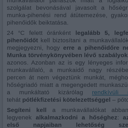
munkavállalói panaszok miatt a foglalk
szolgálat bevonásával javasolt a hőségr
munka-pihenési rend átütemezése, gyako
pihenőidők beiktatása.
24 °C felett óránként
legalább 5, legf
pihenőidőt
kell biztosítani a munkavállal
megjegyezni, hogy
erre a pihenőidőre 
Munka törvénykönyvében lévő szabályok
azonos. Azonban az is egy lényeges info
munkavállaló, a munkaidő nagy részébe
percen át nem végeztünk munkát, méghoz
hőségriadó miatt a megengedett munkaszüne
a munkáltató kizárólag
rendkívüli 
tehát
pótlékfizetési kötelezettséggel
– póto
Segíteni kell
a munkavállalókat abba
legyenek
alkalmazkodni a hőséghez
:
a
első napjaiban lehetőség sze