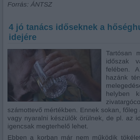
Forrás: ÁNTSZ
4 jó tanács időseknek a hőségh
idejére
Tartósan 
időszak v
felében. A
hazánk tér
melegedés
helyben k
zivatargóc
számottevő mértékben. Ennek sokan, főleg
vagy nyaralni készülők örülnek, de pl. az
igencsak megterhelő lehet.
Ebben a korban már nem működik tökélet