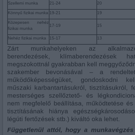
Szellemi munka
21-24
20
Könnyű fizikai munka
19-21
19
Közepesen nehéz
17-19
15
fizikai munka
Nehéz fizikai munka
15-17
13
Zárt munkahelyeken az alkalmazot
berendezések, klímaberendezések ha
megszokottnál gyakrabban kell meggyőződni, 
szakember bevonásával – a rendeltet
működőképességüket, gondoskodni ke
műszaki karbantartásukról, tisztításukról, fe
mesterséges szellőztető- és légkondicio
nem megfelelő beállítása, működtetése és
tisztításának hiánya egészségkárosodás
légúti fertőzések stb.) kiváltó oka lehet.
Függetlenül attól, hogy a munkavégzé