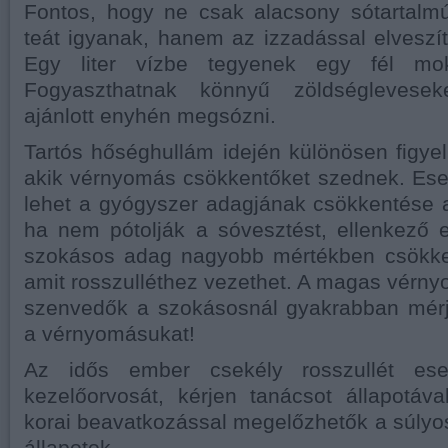
Fontos, hogy ne csak alacsony sótartalmú
teát igyanak, hanem az izzadással elveszíte
Egy liter vízbe tegyenek egy fél mok
Fogyaszthatnak könnyű zöldséglevesek
ajánlott enyhén megsózni.
Tartós hőséghullám idején különösen figyel
akik vérnyomás csökkentőket szednek. Es
lehet a gyógyszer adagjának csökkentése 
ha nem pótolják a sóvesztést, ellenkező 
szokásos adag nagyobb mértékben csökke
amit rosszulléthez vezethet. A magas vér
szenvedők a szokásosnál gyakrabban mér
a vérnyomásukat!
Az idős ember csekély rosszullét ese
kezelőorvosát, kérjen tanácsot állapotáv
korai beavatkozással megelőzhetők a súly