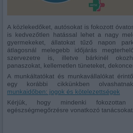
A közlekedőket, autósokat is fokozott óvatos
is kedvezőtlen hatással lehet a nagy me
gyermekeket, állatokat tűző napon par
átlagosnál melegebb időjárás megterhe
szervezetre is, illetve bárkinél okoz
panaszokat, kellemetlen tüneteket, dekoncen
A munkáltatókat és munkavállalókat érint
egy korábbi cikkünkben olvashatn
munkaidőben: jogok és kötelezettségek
Kérjük, hogy mindenki fokozotta
egészségmegőrzésre vonatkozó tanácsokat