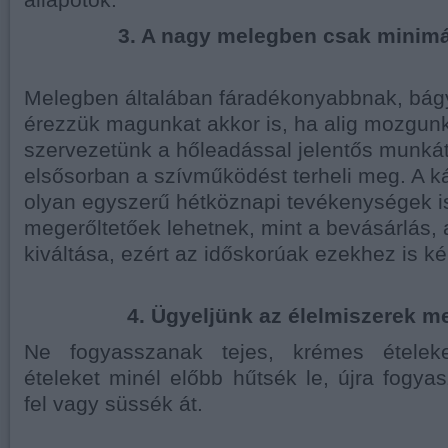
állapotok.
3. A nagy melegben csak minimál
Melegben általában fáradékonyabbnak, bá
érezzük magunkat akkor is, ha alig mozgunk
szervezetünk a hőleadással jelentős munká
elsősorban a szívműködést terheli meg. A 
olyan egyszerű hétköznapi tevékenységek is
megerőltetőek lehetnek, mint a bevásárlás,
kiváltása, ezért az időskorúak ezekhez is ké
4. Ügyeljünk az élelmiszerek me
Ne fogyasszanak tejes, krémes ételek
ételeket minél előbb hűtsék le, újra fogyasz
fel vagy süssék át.