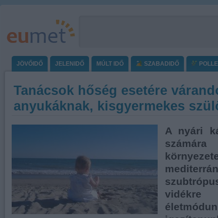
JÖVŐIDŐ
JELENIDŐ
MÚLT IDŐ
SZABADIDŐ
POLL
Tanácsok hőség esetére várand
anyukáknak, kisgyermekes szü
A nyári k
számára 
környezet
medite
szubtró
vidékre 
életmódu