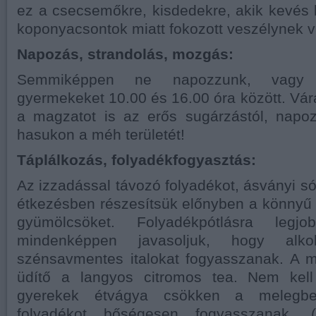
ez a csecsemőkre, kisdedekre, akik kevés
koponyacsontok miatt fokozott veszélynek v
Napozás, strandolás, mozgás:
Semmiképpen ne napozzunk, vagy 
gyermekeket 10.00 és 16.00 óra között. Vá
a magzatot is az erős sugárzástól, napoz
hasukon a méh területét!
Táplálkozás, folyadékfogyasztás:
Az izzadással távozó folyadékot, ásványi sók
étkezésben részesítsük előnyben a könnyű é
gyümölcsöket. Folyadékpótlásra le
mindenképpen javasoljuk, hogy alk
szénsavmentes italokat fogyasszanak. A 
üdítő a langyos citromos tea. Nem kell
gyerekek étvágya csökken a melegbe
folyadékot bőségesen fogyasszanak. (