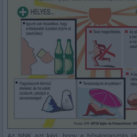
Az NNK azt kéri, hogy a hőségriasztás id