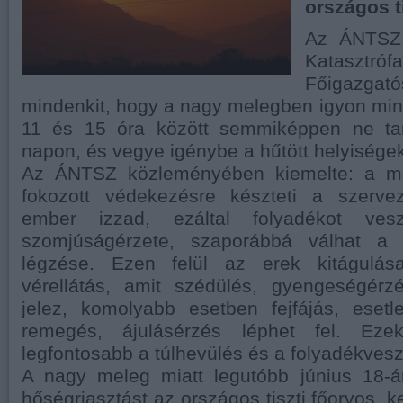
országos t
Az ÁNTSZ
Katasztróf
Főigazga
mindenkit, hogy a nagy melegben igyon miné
11 és 15 óra között semmiképpen ne tar
napon, és vegye igénybe a hűtött helyiségek
Az ÁNTSZ közleményében kiemelte: a m
fokozott védekezésre készteti a szervez
ember izzad, ezáltal folyadékot vesz
szomjúságérzete, szaporábbá válhat a
légzése. Ezen felül az erek kitágulás
vérellátás, amit szédülés, gyengeségérz
jelez, komolyabb esetben fejfájás, eset
remegés, ájulásérzés léphet fel. Eze
legfontosabb a túlhevülés és a folyadékves
A nagy meleg miatt legutóbb június 18-án
hőségriasztást az országos tiszti főorvos, 