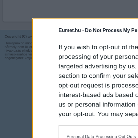
Eumet.hu -
Do Not Process My Per
Copyright (C)
www.eumet.hu Minden jog fenntartva.
Impresszum
Honlapunkon minden információ szabadon és ingyen használható,
Kapcsolat
If you wish to opt-out of the
bármely nem üzleti tevékenységhez a forrás pontos megjelölésével,
hivatkozás elhelyezésével. Részeinek más honlapra történő
Adatvédelmi t
átmásolásához viszont nem járulunk hozzá, illetve írásos
processing of your personal
engedélyhez kötjük.
targeted advertising by us
section to confirm your sel
opt-out request is proces
interest-based ads based o
us or personal information d
your opt-out. You may separ
disclosure of your personal
IAB’s list of downstream pa
Personal Data Processing Opt Outs