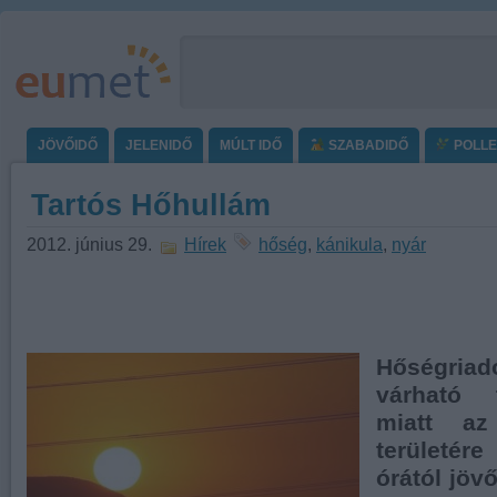
JÖVŐIDŐ
JELENIDŐ
MÚLT IDŐ
SZABADIDŐ
POLL
Tartós Hőhullám
2012. június 29.
Hírek
hőség
,
kánikula
,
nyár
Hőségriad
várható 
miatt az
területé
órától jövő