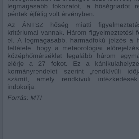
legmagasabb fokozatot, a hőségriadót r
péntek éjfélig volt érvényben.
Az ÁNTSZ hőség miatti figyelmezteté
kritériumai vannak. Három figyelmeztetési f
el. A legmagasabb, harmadfokú jelzés a 
feltétele, hogy a meteorológiai előrejelzé
középhőmérséklet legalább három egym
elérje a 27 fokot. Ez a kánikulahelyze
kormányrendelet szerint „rendkívüli időj
számít, amely rendkívüli intézkedések
indokolja.
Forrás: MTI