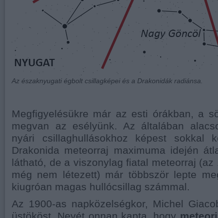
Az északnyugati égbolt csillagképei és a Drakonidák radiánsa.
Megfigyelésükre már az esti órákban, a sö
megvan az esélyünk. Az általában alacso
nyári csillaghullásokhoz képest sokkal 
Drakonida meteorraj maximuma idején át
látható, de a viszonylag fiatal meteorraj (az
még nem létezett) már többször lepte me
kiugróan magas hullócsillag számmal.
Az 1900-as napközelségkor, Michel Giacob
üstököst. Nevét onnan kapta, hogy
meteorj