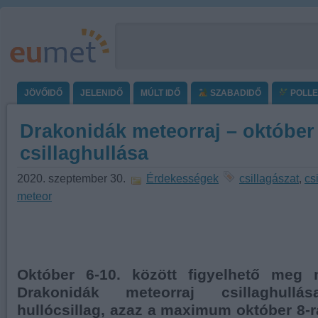
JÖVŐIDŐ
JELENIDŐ
MÚLT IDŐ
SZABADIDŐ
POLL
Drakonidák meteorraj – október
csillaghullása
2020. szeptember 30.
Érdekességek
csillagászat
,
cs
meteor
Október 6-10. között figyelhető meg
Drakonidák meteorraj csillaghull
hullócsillag, azaz a maximum október 8-r