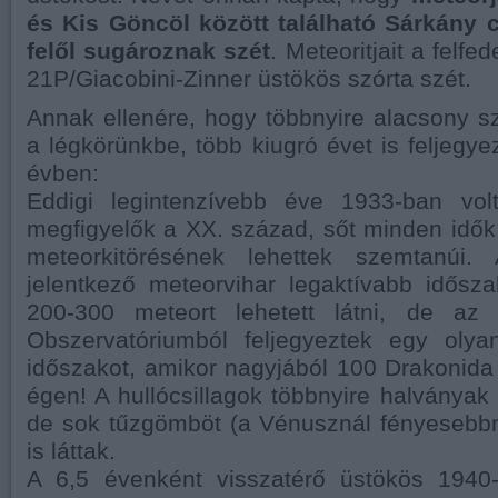
és Kis Göncöl között található Sárkány c
felől sugároznak szét
. Meteoritjait a felfe
21P/Giacobini-Zinner üstökös szórta szét.
Annak ellenére, hogy többnyire alacsony 
a légkörünkbe, több kiugró évet is feljegye
évben:
Eddigi legintenzívebb éve 1933-ban vol
megfigyelők a XX. század, sőt minden idő
meteorkitörésének lehettek szemtanúi.
jelentkező meteorvihar legaktívabb idősz
200-300 meteort lehetett látni, de az 
Obszervatóriumból feljegyeztek egy oly
időszakot, amikor nagyjából 100 Drakonida 
égen! A hullócsillagok többnyire halványak 
de sok tűzgömböt (a Vénusznál fényesebbn
is láttak.
A 6,5 évenként visszatérő üstökös 1940