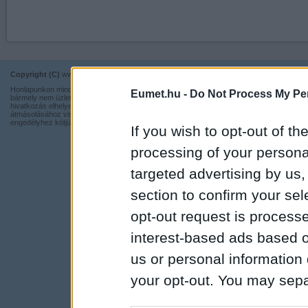
Copyright (C)
www.eumet.hu Minden jog fenntartva.
Impresszum
Honlapunkon minden információ szabadon és ingyen használható,
Eumet.hu -
Do Not Process My Per
Kapcsolat
bármely nem üzleti tevékenységhez a forrás pontos megjelölésével,
hivatkozás elhelyezésével. Részeinek más honlapra történő
Adatvédelmi t
átmásolásához viszont nem járulunk hozzá, illetve írásos
engedélyhez kötjük.
If you wish to opt-out of the
processing of your personal
targeted advertising by us
section to confirm your sel
opt-out request is proces
interest-based ads based o
us or personal information d
your opt-out. You may separ
disclosure of your personal