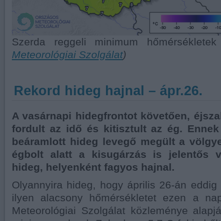
Szerda reggeli minimum hőmérséklete
Meteorológiai Szolgálat
)
Rekord hideg hajnal – ápr.26.
A vasárnapi hidegfrontot követően, éjsz
fordult az idő és kitisztult az ég. Enne
beáramlott hideg levegő megült a völgy
égbolt alatt a kisugárzás is jelentős 
hideg, helyenként fagyos hajnal.
Olyannyira hideg, hogy április 26-án eddig 
ilyen alacsony hőmérsékletet ezen a na
Meteorológiai Szolgálat közleménye alapj