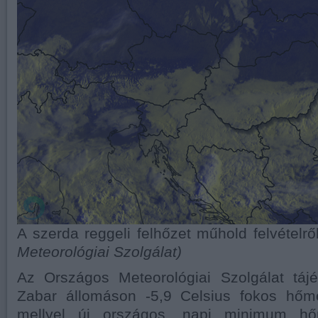
A szerda reggeli felhőzet műhold felvételr
Meteorológiai Szolgálat)
Az Országos Meteorológiai Szolgálat tájé
Zabar állomáson -5,9 Celsius fokos hőmé
mellyel új országos, napi minimum hőm