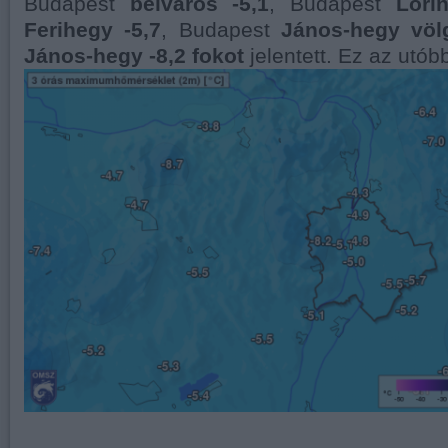
Budapest
belváros -5,1
, Budapest
Lőri
Ferihegy -5,7
, Budapest
János-hegy völ
János-hegy -8,2 fokot
jelentett. Ez az utóbb