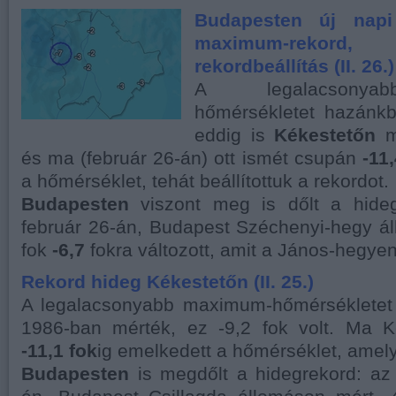
Budapesten új napi
maximum-rekord
rekordbeállítás (II. 26.)
A legalacsonya
hőmérsékletet hazánk
eddig is
Kékestetőn
mé
és ma (február 26-án) ott ismét csupán
-11
a hőmérséklet, tehát beállítottuk a rekordot.
Budapesten
viszont meg is dőlt a hideg
február 26-án, Budapest Széchenyi-hegy á
fok
-6,7
fokra változott, amit a János-hegyen
Rekord hideg Kékestetőn (II. 25.)
A legalacsonyabb maximum-hőmérsékletet
1986-ban mérték, ez -9,2 fok volt. Ma 
-11,1 fok
ig emelkedett a hőmérséklet, amely
Budapesten
is megdőlt a hidegrekord: az 