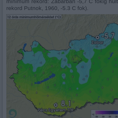
minimum rekord: Zabarban -5,7 C fokig hűlt
rekord Putnok, 1960, -5.3 C fok).