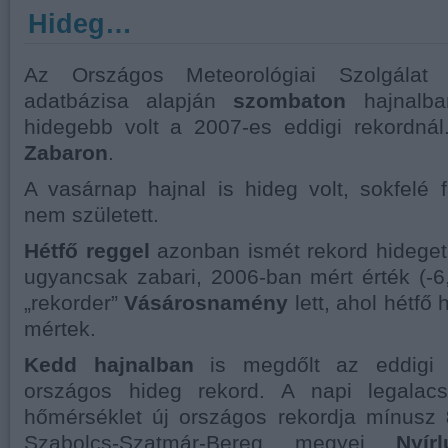
Hideg…
Az Országos Meteorológiai Szolgálat 
adatbázisa alapján
szombaton
hajnalb
hidegebb volt a 2007-es eddigi rekordná
Zabaron
.
A vasárnap hajnal is hideg volt, sokfelé 
nem született.
Hétfő reggel
azonban ismét rekord hideget
ugyancsak zabari, 2006-ban mért érték (-6
„rekorder”
Vásárosnamény
lett, ahol hétfő
mértek.
Kedd hajnalban
is megdőlt az eddigi 
országos hideg rekord. A napi legala
hőmérséklet új országos rekordja mínusz
Szabolcs-Szatmár-Bereg megyei
Nyí