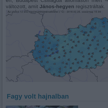
én, Budapest Csillagda állomáson mért 
változott, amit
János-hegyen
regisztráltak.
Fagy volt hajnalban