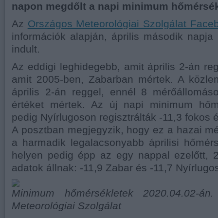
napon megdőlt a napi minimum hőmérsékl
Az
Országos Meteorológiai Szolgálat Face
információk alapján, április második napja 
indult.
Az eddigi leghidegebb, amit április 2-án regi
amit 2005-ben, Zabarban mértek. A közle
április 2-án reggel, ennél 8 mérőállomás
értéket mértek. Az új napi minimum hőmé
pedig Nyírlugoson regisztrálták -11,3 fokos é
A posztban megjegyzik, hogy ez a hazai m
a harmadik legalacsonyabb áprilisi hőmérs
helyen pedig épp az egy nappal ezelőtt, 
adatok állnak: -11,9 Zabar és -11,7 Nyírlugos
Minimum hőmérsékletek 2020.04.02-án.
Meteorológiai Szolgálat