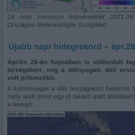
24 órás minimum hőmérséklet 2021.05.0
Országos Meteorológiai Szolgálat)
Újabb napi hidegrekord – ápr.28
Április 28-án hajnalban is előfordult f
térségében, míg a délnyugati, déli ors
volt jellemzőbb.
A különbséget a déli országrészt beborító f
mely alatt (mint egy jó takaró alatt általáb
a levegő: