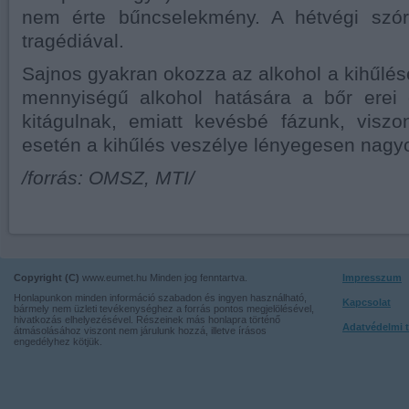
nem érte bűncselekmény. A hétvégi szór
tragédiával.
Sajnos gyakran okozza az alkohol a kihűlés
mennyiségű alkohol hatására a bőr erei é
kitágulnak, emiatt kevésbé fázunk, viszo
esetén a kihűlés veszélye lényegesen nagy
/forrás: OMSZ, MTI/
Copyright (C)
www.eumet.hu Minden jog fenntartva.
Impresszum
Honlapunkon minden információ szabadon és ingyen használható,
Kapcsolat
bármely nem üzleti tevékenységhez a forrás pontos megjelölésével,
hivatkozás elhelyezésével. Részeinek más honlapra történő
Adatvédelmi t
átmásolásához viszont nem járulunk hozzá, illetve írásos
engedélyhez kötjük.