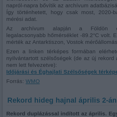
napról-napra bővítik az archívum adatbázisá
Így történhetett, hogy csak most, 2020-b
mérési adat.
Az archívum alapján a Földön edd
legalacsonyabb hőmérséklet -89.2°C volt. E
mérték az Antarktiszon, Vostok mérőállomá
Ezen a linken térképes formában elérhe
nyilvántartott szélsőségek (de az új rekord
nem lett felvezetve):
Időjárási és Éghajlati Szélsőségek térkép
Forrás:
WMO
Rekord hideg hajnal április 2-án
Rekord duplázással indított az április. 