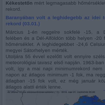
Kékestetőn
mért legmagasabb hőmérsékle
rekord.
Baranyában volt a leghidegebb az idei t
rekord (03.01.)
Március 1-én reggelre sokfelé -15, a D
felében és a Dél-Alföldön több helyen -20 
hőmérséklet. A leghidegebbet -24,6 Celsi
megyei Sátorhelyen mérték.
Utoljára 55 évvel ezelőtt volt ennyire szé
meteorológiai tavasz első napján. 1963-ban 
volt, így a mai napi minimumrekord nem
napon az átlagos minimum -1 fok, ma regg
átlagban -15 fok volt, ez még január kö
átlagos alatti érték lenne.