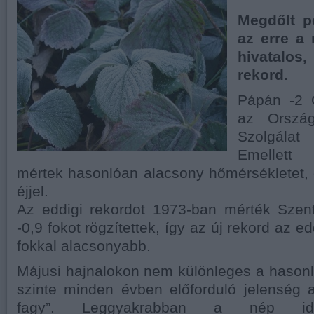
Megdőlt p
az erre a
hivatalos
rekord.
Pápán -2 C
az Ország
Szolgála
Emellett
mértek hasonlóan alacsony hőmérsékletet, ot
éjjel.
Az eddigi rekordot 1973-ban mérték Szent
-0,9 fokot rögzítettek, így az új rekord az e
fokkal alacsonyabb.
Májusi hajnalokon nem különleges a hasonló
szinte minden évben előforduló jelenség a
fagy”. Leggyakrabban a nép idő