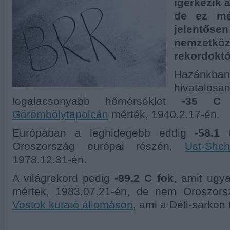
ígérkezik 
de ez mé
jelentő
nemzetköz
rekordoktól
Hazánk
hivatalo
legalacsonyabb hőmérséklet
-35 C 
Görömbölytapolcán
mérték, 1940.2.17-én.
Európában a leghidegebb eddig
-58.1
Oroszország európai részén,
Ust-Shch
1978.12.31-én.
A világrekord pedig
-89.2 C fok
, amit ugy
mértek, 1983.07.21-én, de nem Oroszor
Vostok kutató állomáson
, ami a Déli-sarkon 