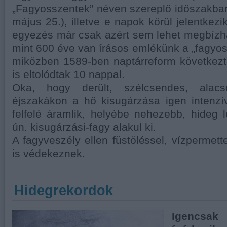
„Fagyosszentek” néven szereplő időszakba
május 25.), illetve e napok körül jelentkezi
egyezés már csak azért sem lehet megbízh
mint 600 éve van írásos emlékünk a „fagyos 
miközben 1589-ben naptárreform következt
is eltolódtak 10 nappal.
Oka, hogy derült, szélcsendes, alacs
éjszakákon a hő kisugárzása igen intenzí
felfelé áramlik, helyébe nehezebb, hideg 
ún. kisugárzási-fagy alakul ki.
A fagyveszély ellen füstöléssel, vízpermett
is védekeznek.
Hidegrekordok
Igencs