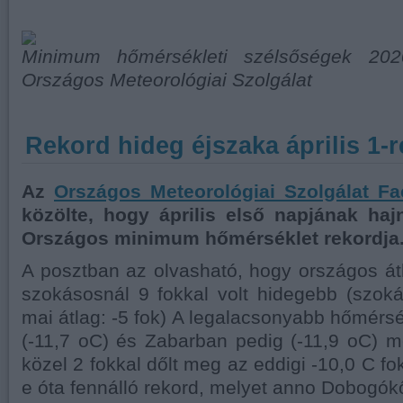
Minimum hőmérsékleti szélsőségek 2020.
Országos Meteorológiai Szolgálat
Rekord hideg éjszaka április 1-r
Az
Országos Meteorológiai Szolgálat F
közölte, hogy április első napjának ha
Országos minimum hőmérséklet rekordja
A posztban az olvasható, hogy országos át
szokásosnál 9 fokkal volt hidegebb (szoká
mai átlag: -5 fok) A legalacsonyabb hőmérsé
(-11,7 oC) és Zabarban pedig (-11,9 oC) m
közel 2 fokkal dőlt meg az eddigi -10,0 C fok
e óta fennálló rekord, melyet anno Dobogókő