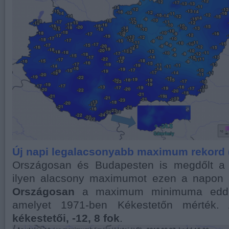
Új napi legalacsonyabb maximum rekord (I
Országosan és Budapesten is megdőlt a
ilyen alacsony maximumot ezen a napon
Országosan
a maximum minimuma eddig 
amelyet 1971-ben Kékestetőn mérték. 
kékestetői, -12, 8 fok
.