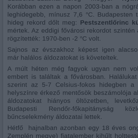
Korábban ezen a napon 2003-ban a nógrá
leghidegebb, mínusz 7,6 °C. Budapesten 
hideg rekord dőlt meg:
Pestszentlőrinc kü
mértek. Az eddigi fővárosi rekordot szintén 
rögzítették: 1970-ben -2 °C volt.
Sajnos az évszakhoz képest igen alacso
már halálos áldozatokat is követeltek.
A múlt héten még fagyok ugyan nem volt
embert is találtak a fővárosban. Halálukat
szerint az 5-7 Celsius-fokos hidegben a 
helyszínre érkező mentősök beszámolója a
áldozatokat hiányos öltözetben, levetkőz
Budapesti Rendőr-főkapitányság köz
bűncselekmény áldozatai lettek.
Hétfő hajnalban azonban egy 18 éves ong
Zemplén megye) fiatalember kihűlt holttesté