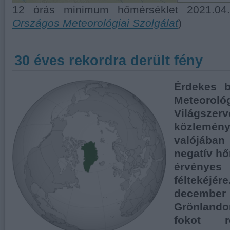
12 órás minimum hőmérséklet 2021.04.
Országos Meteorológiai Szolgálat
)
30 éves rekordra derült fény
Érdekes b
Meteorológ
Világsze
közlemény
valójában
negatív hő
érvényes
féltekéj
decem
Grönlando
fokot re