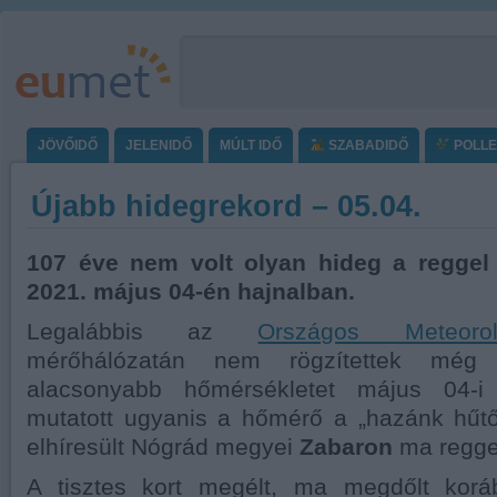
JÖVŐIDŐ
JELENIDŐ
MÚLT IDŐ
SZABADIDŐ
POLL
Újabb hidegrekord – 05.04.
107 éve nem volt olyan hideg a reggel
2021. május 04-én hajnalban.
Legalábbis az
Országos Meteorol
mérőhálózatán nem rögzítettek mé
alacsonyabb hőmérsékletet május 04-i 
mutatott ugyanis a hőmérő a „hazánk hűtő
elhíresült Nógrád megyei
Zabaron
ma regge
A tisztes kort megélt, ma megdőlt koráb