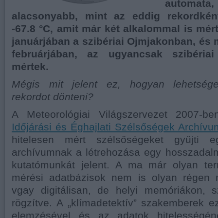
auto
alacsonyabb, mint az eddig rekordkén
-67.8 °C, amit már két alkalommal is mér
januárjában a szibériai Ojmjakonban, és
februárjában, az ugyancsak szibériai
mértek.
Mégis mit jelent ez, hogyan lehetség
rekordot dönteni?
A Meteorológiai Világszervezet 2007-be
Időjárási és Éghajlati Szélsőségek Archívu
hitelesen mért szélsőségeket gyűjti 
archívumnak a létrehozása egy hosszadalm
kutatómunkát jelent. A ma már olyan term
mérési adatbázisok nem is olyan régen 
vgay digitálisan, de helyi memóriákon, s
rögzítve. A „klímadetektív” szakemberek ez
elemzésével és az adatok hitelességéne